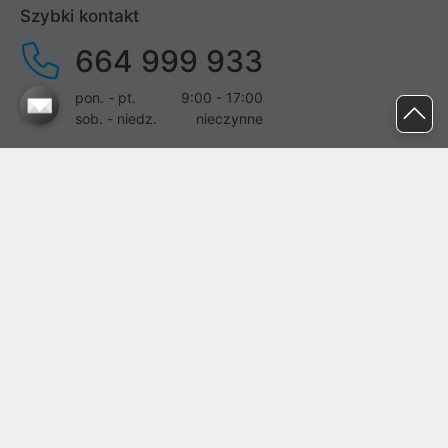
Szybki kontakt
664 999 933
pon. - pt.
9:00 - 17:00
sob. - niedz.
nieczynne
pomoc@proline.pl
Dołącz do nas
Zgłoś błąd na stronie
Proline SA z siedzibą w Mirkowie (55-095), przy ul. Brzozowej 5,
wpisana do rejestru przedsiębiorców Krajowego Rejestru Sądowego
przez Sąd Rejonowy dla Wrocławia-Fabrycznej we Wrocławiu, VI
Wydział Gospodarczy Krajowego Rejestru Sądowego pod nr KRS:
0000282071, NIP: 8951898022, REGON: 020482041, BDO:
000437899. Kapitał zakładowy Spółki wynosi 500000,00 zł i został
on opłacony w całości.