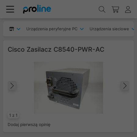
Urządzenia peryferyjne PC
Urządzenia sieciowe
Cisco Zasilacz C8540-PWR-AC
Poprzedni
Na
1 z 1
Dodaj pierwszą opinię