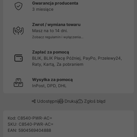
Gwarancja producenta
3 miesiące
Zwrot / wymiana towaru
Masz na to 14 dni.
Zobacz regulamin i wyłączenia...
Zapłać za pomocą
BLIK, BLIK Płacę Później, PayPo, Przelewy24,
Raty, Kartą, Za pobraniem
Wysyłka za pomocą
InPost, DPD, DHL
Udostępnij
Drukuj
Zgłoś błąd
Kod: C8540-PWR-AC=
SKU: C8540-PWR-AC=
EAN: 5904569404888