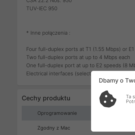
CSA 22.2 Nos. 950
TUV-IEC 950
* Inne połączenia :
Four full-duplex ports at T1 (1.55 Mbps) or E
Two full-duplex ports at up to 4 Mbps each
One full-duplex port at up to E2 speeds (8 M
Electrical interfaces (selectable via cable sele
Dbamy o Two
Ta s
Cechy produktu
Pot
Oprogramowanie
Zgodny z Mac