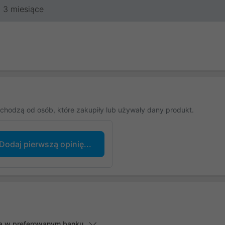
3 miesiące
chodzą od osób, które zakupiły lub używały dany produkt.
Dodaj pierwszą opinię...
lną w preferowanym banku