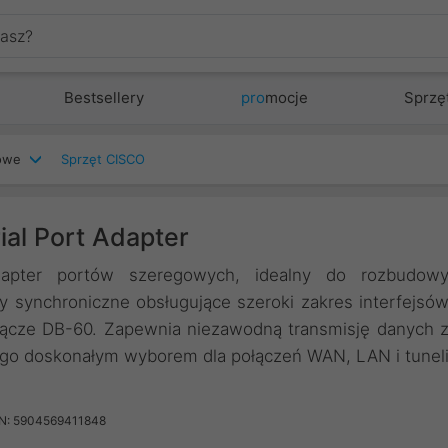
Bestsellery
pro
mocje
Sprzę
iowe
Sprzęt CISCO
al Port Adapter
apter portów szeregowych, idealny do rozbudow
y synchroniczne obsługujące szeroki zakres interfejsó
złącze DB-60. Zapewnia niezawodną transmisję danych 
i go doskonałym wyborem dla połączeń WAN, LAN i tunel
N: 5904569411848