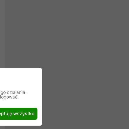
go działania.
alogować.
ptuję wszystko