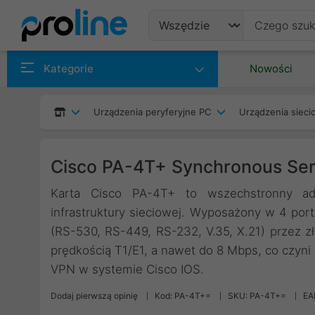
Produkty
Kategorie
Nowości
Producenci
Urządzenia peryferyjne PC
Urządzenia siec
Kategorie
Cisco PA-4T+ Synchronous Seri
Karta Cisco PA-4T+ to wszechstronny ad
infrastruktury sieciowej. Wyposażony w 4 port
(RS-530, RS-449, RS-232, V.35, X.21) przez 
prędkością T1/E1, a nawet do 8 Mbps, co czyn
VPN w systemie Cisco IOS.
Dodaj pierwszą opinię
Kod: PA-4T+=
SKU: PA-4T+=
EA