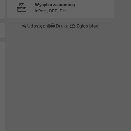
Wysyłka za pomocą
InPost, DPD, DHL
Udostępnij
Drukuj
Zgłoś błąd