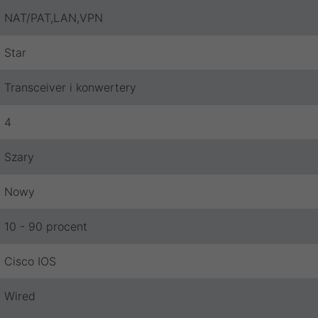
NAT/PAT,LAN,VPN
Star
Transceiver i konwertery
4
Szary
Nowy
10 - 90 procent
Cisco IOS
Wired