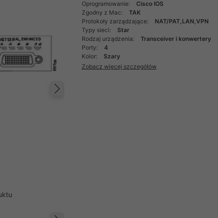
Oprogramowanie:
Cisco IOS
Zgodny z Mac:
TAK
Protokoły zarządzające:
NAT/PAT,LAN,VPN
Typy sieci:
Star
Rodzaj urządzenia:
Transceiver i konwertery
Porty:
4
Kolor:
Szary
Zobacz więcej szczegółów
Następny
uktu