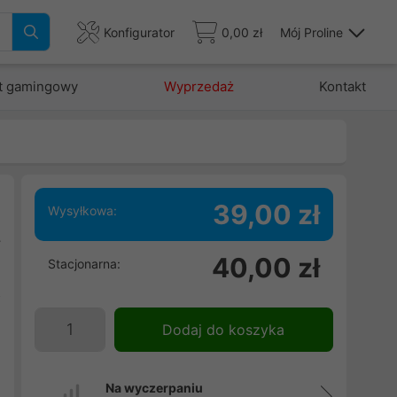
Konfigurator
0,00 zł
Mój Proline
t gamingowy
Wyprzedaż
Kontakt
39,00 zł
Wysyłkowa:
y
40,00 zł
Stacjonarna:
w
z
i
Dodaj do koszyka
Na wyczerpaniu