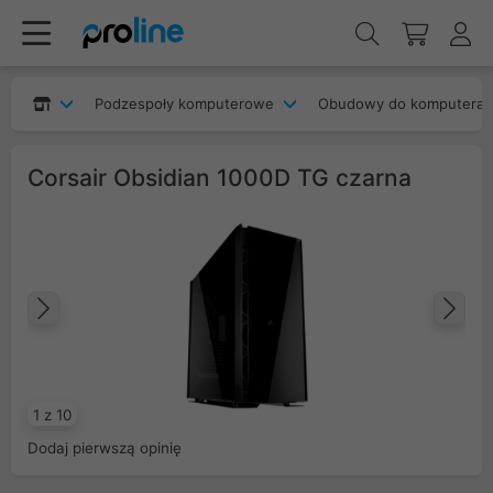
Podzespoły komputerowe
Obudowy do komputera
Corsair Obsidian 1000D TG czarna
Poprzedni
Na
1 z 10
Dodaj pierwszą opinię