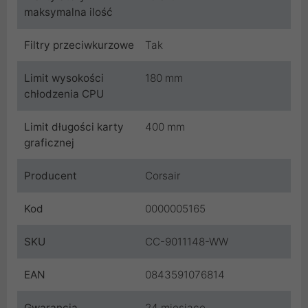
maksymalna ilość
Filtry przeciwkurzowe
Tak
Limit wysokości
180 mm
chłodzenia CPU
Limit długości karty
400 mm
graficznej
Producent
Corsair
Kod
0000005165
SKU
CC-9011148-WW
EAN
0843591076814
Gwarancja
24 miesiące