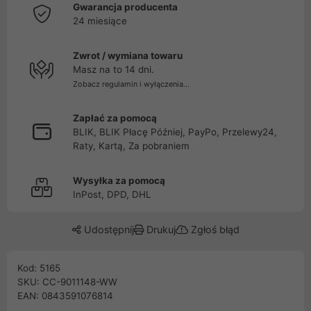
Gwarancja producenta
24 miesiące
Zwrot / wymiana towaru
Masz na to 14 dni.
Zobacz regulamin i wyłączenia...
Zapłać za pomocą
BLIK, BLIK Płacę Później, PayPo, Przelewy24,
Raty, Kartą, Za pobraniem
Wysyłka za pomocą
InPost, DPD, DHL
Udostępnij
Drukuj
Zgłoś błąd
Kod: 5165
SKU: CC-9011148-WW
EAN: 0843591076814