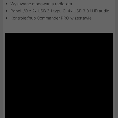
Wysuwane mocowania radiatora
Panel I/O z 2x USB 3.1 typu C, 4x USB 3.0 i HD audio
Kontroler/hub Commander PRO w zestawie