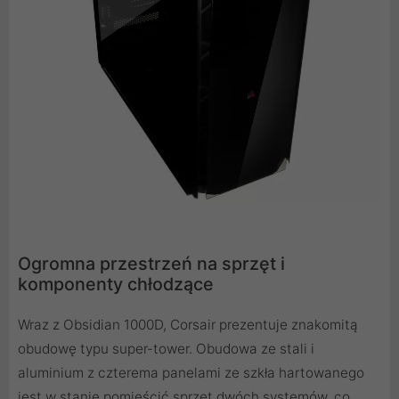
Ogromna przestrzeń na sprzęt i
komponenty chłodzące
Wraz z Obsidian 1000D, Corsair prezentuje znakomitą
obudowę typu super-tower. Obudowa ze stali i
aluminium z czterema panelami ze szkła hartowanego
jest w stanie pomieścić sprzęt dwóch systemów, co