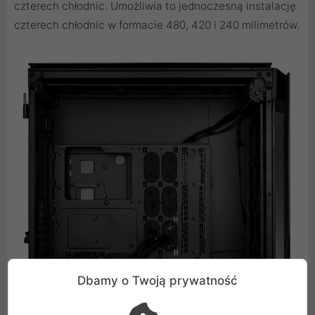
czterech chłodnic. Umożliwia to jednoczesną instalację
czterech chłodnic w formacie 480, 420 i 240 milimetrów.
Dbamy o Twoją prywatność