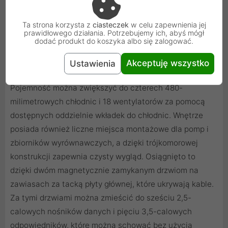
Ta strona korzysta z
ciasteczek
w celu zapewnienia jej
prawidłowego działania. Potrzebujemy ich, abyś mógł
dodać produkt do koszyka albo się zalogować.
Trzykomorowa konstrukcja i pionowy
Akceptuję wszystko
Ustawienia
montaż GPU
Pojemność można zwiększyć do czterech 480-
milimetrowych chłodnic i 18 wentylatorów za pomocą
dostępnych oddzielnie wkładek do chłodnic. Wnętrze
posiada również liczne miejsca montażowe dla pomp i
zbiorników wyrównawczych, a dzięki trójkomorowej
konstrukcji zapewnia czysty wygląd. Osiągnięto to
dzięki dwóm magnetycznie zamykanym drzwiom na
zawiasach za tacką płyty głównej, które ukrywają kable.
Za tymi drzwiami można zmieścić do sześciu 2,5-
calowych nośników danych i pięciu 3,5-calowych
odpowiedników, które można schować bez użycia