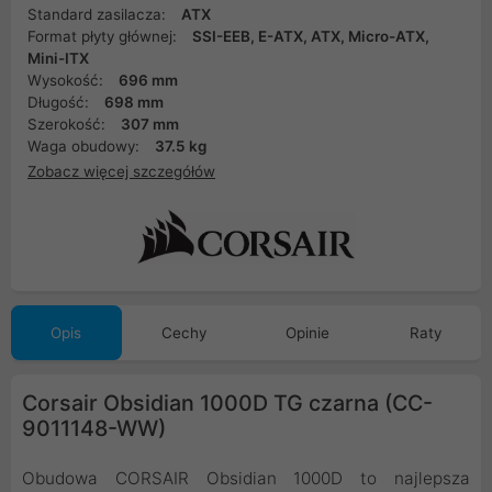
Standard zasilacza:
ATX
Format płyty głównej:
SSI-EEB, E-ATX, ATX, Micro-ATX,
Mini-ITX
Wysokość:
696 mm
Długość:
698 mm
Szerokość:
307 mm
Waga obudowy:
37.5 kg
Zobacz więcej szczegółów
Opis
Cechy
Opinie
Raty
Corsair Obsidian 1000D TG czarna (CC-
9011148-WW)
Obudowa CORSAIR Obsidian 1000D to najlepsza