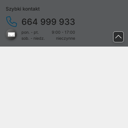
Szybki kontakt
664 999 933
pon. - pt.
9:00 - 17:00
sob. - niedz.
nieczynne
pomoc@proline.pl
Dołącz do nas
Zgłoś błąd na stronie
Proline SA z siedzibą w Mirkowie (55-095), przy ul. Brzozowej 5,
wpisana do rejestru przedsiębiorców Krajowego Rejestru Sądowego
przez Sąd Rejonowy dla Wrocławia-Fabrycznej we Wrocławiu, VI
Wydział Gospodarczy Krajowego Rejestru Sądowego pod nr KRS:
0000282071, NIP: 8951898022, REGON: 020482041, BDO:
000437899. Kapitał zakładowy Spółki wynosi 500000,00 zł i został