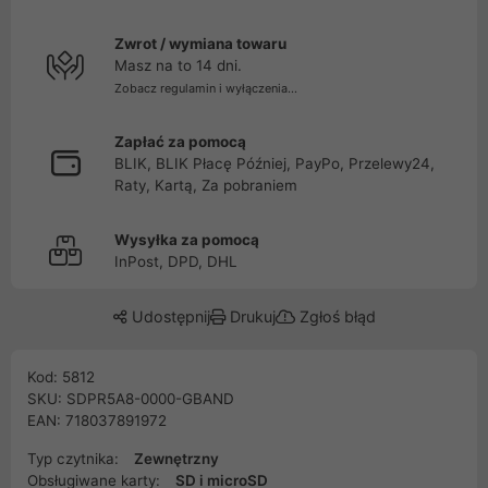
Zwrot / wymiana towaru
Masz na to 14 dni.
Zobacz regulamin i wyłączenia...
Zapłać za pomocą
BLIK, BLIK Płacę Później, PayPo, Przelewy24,
Raty, Kartą, Za pobraniem
Wysyłka za pomocą
InPost, DPD, DHL
Udostępnij
Drukuj
Zgłoś błąd
Kod: 5812
SKU: SDPR5A8-0000-GBAND
EAN: 718037891972
Typ czytnika:
Zewnętrzny
Obsługiwane karty:
SD i microSD