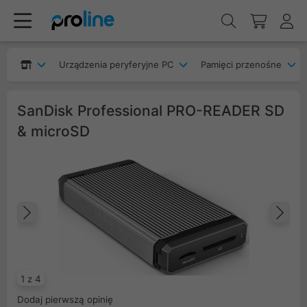
Urządzenia peryferyjne PC
Pamięci przenośne
SanDisk Professional PRO-READER SD
& microSD
Poprzedni
Na
1 z 4
Dodaj pierwszą opinię