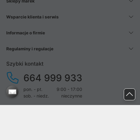
Sklepy marek
Wsparcie klienta i serwis
Informacje o firmie
Regulaminy i regulacje
Szybki kontakt
664 999 933
pon. - pt.
9:00 - 17:00
sob. - niedz.
nieczynne
pomoc@proline.pl
Dołącz do nas