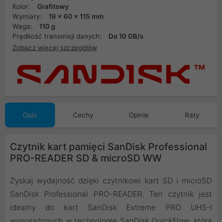
Kolor:
Grafitowy
Wymiary:
19 x 60 x 115 mm
Waga:
110 g
Prędkość transmisji danych:
Do 10 GB/s
Zobacz więcej szczegółów
Opis
Cechy
Opinie
Raty
Czytnik kart pamięci SanDisk Professional
PRO-READER SD & microSD WW
Zyskaj wydajność dzięki czytnikowi kart SD i microSD
SanDisk Professional PRO-READER. Ten czytnik jest
idealny do kart SanDisk Extreme PRO UHS-I
wyposażonych w technologię SanDisk QuickFlow, która