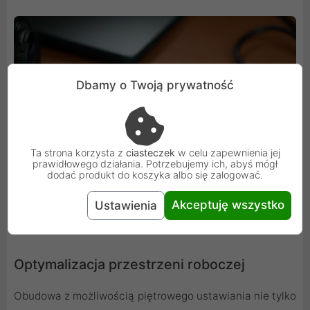
Dbamy o Twoją prywatność
Ta strona korzysta z
ciasteczek
w celu zapewnienia jej
prawidłowego działania. Potrzebujemy ich, abyś mógł
dodać produkt do koszyka albo się zalogować.
Akceptuję wszystko
Ustawienia
Optymalizacja przestrzeni roboczej
Obudowa z możliwością piętrowego ustawiania nie tylko