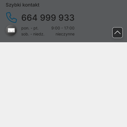
Szybki kontakt
664 999 933
pon. - pt.
9:00 - 17:00
sob. - niedz.
nieczynne
pomoc@proline.pl
Dołącz do nas
Zgłoś błąd na stronie
Proline SA z siedzibą w Mirkowie (55-095), przy ul. Brzozowej 5,
wpisana do rejestru przedsiębiorców Krajowego Rejestru Sądowego
przez Sąd Rejonowy dla Wrocławia-Fabrycznej we Wrocławiu, VI
Wydział Gospodarczy Krajowego Rejestru Sądowego pod nr KRS:
0000282071, NIP: 8951898022, REGON: 020482041, BDO:
000437899. Kapitał zakładowy Spółki wynosi 500000,00 zł i został
on opłacony w całości.