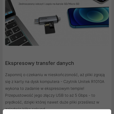
Ekspresowy transfer danych
Zapomnij o czekaniu w nieskończoność, aż pliki zgrają
się z karty na dysk komputera - Czytnik Unitek R1010A
wykona to zadanie w ekspresowym tempie!
Przepustowość jego złączy USB to aż 5 Gbps - to
prędkość, dzięki której nawet duże pliki prześlesz w
zaledwie kilka sekund.