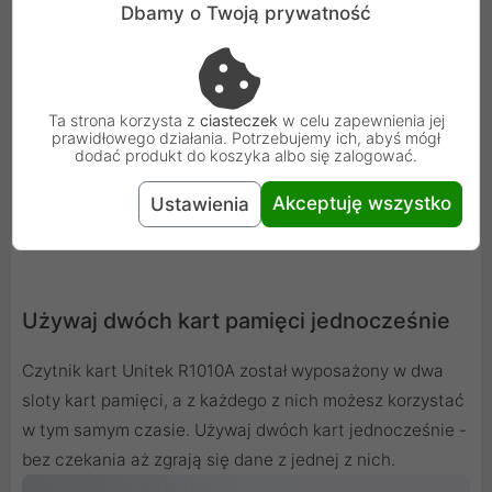
Dbamy o Twoją prywatność
Ta strona korzysta z
ciasteczek
w celu zapewnienia jej
prawidłowego działania. Potrzebujemy ich, abyś mógł
dodać produkt do koszyka albo się zalogować.
Akceptuję wszystko
Ustawienia
Używaj dwóch kart pamięci jednocześnie
Czytnik kart Unitek R1010A został wyposażony w dwa
sloty kart pamięci, a z każdego z nich możesz korzystać
w tym samym czasie. Używaj dwóch kart jednocześnie -
bez czekania aż zgrają się dane z jednej z nich.