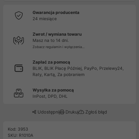
Gwarancja producenta
24 miesiące
Zwrot / wymiana towaru
Masz na to 14 dni.
Zobacz regulamin i wyłączenia...
Zapłać za pomocą
BLIK, BLIK Płacę Później, PayPo, Przelewy24,
Raty, Kartą, Za pobraniem
Wysyłka za pomocą
InPost, DPD, DHL
Udostępnij
Drukuj
Zgłoś błąd
Kod: 3953
SKU: R1010A