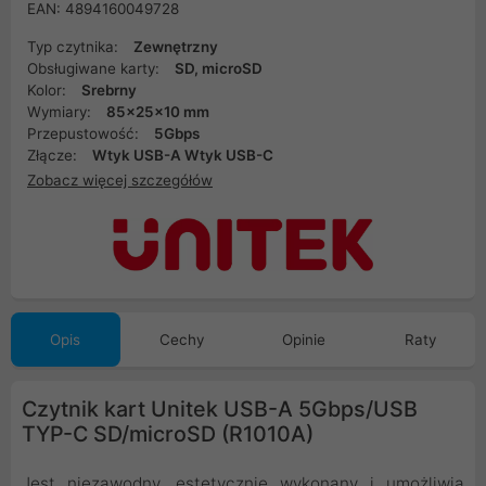
EAN: 4894160049728
Typ czytnika:
Zewnętrzny
Obsługiwane karty:
SD, microSD
Kolor:
Srebrny
Wymiary:
85x25x10 mm
Przepustowość:
5Gbps
Złącze:
Wtyk USB-A Wtyk USB-C
Zobacz więcej szczegółów
Opis
Cechy
Opinie
Raty
Czytnik kart Unitek USB-A 5Gbps/USB
TYP-C SD/microSD (R1010A)
Jest niezawodny, estetycznie wykonany i umożliwia