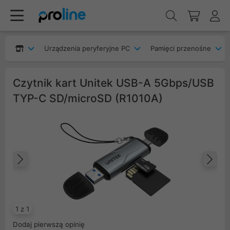
Urządzenia peryferyjne PC
Pamięci przenośne
Czytnik kart Unitek USB-A 5Gbps/USB
TYP-C SD/microSD (R1010A)
Poprzedni
Na
1 z 1
Dodaj pierwszą opinię