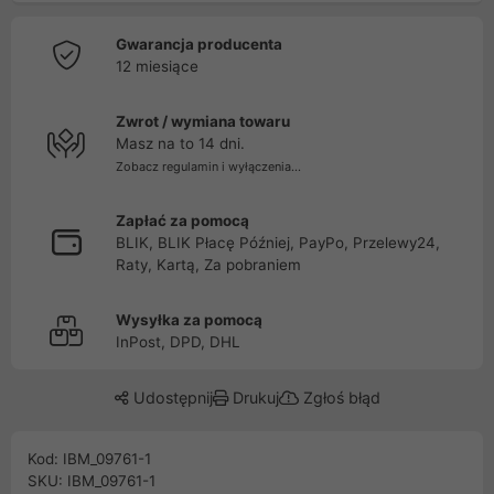
Gwarancja producenta
12 miesiące
Zwrot / wymiana towaru
Masz na to 14 dni.
Zobacz regulamin i wyłączenia...
Zapłać za pomocą
BLIK, BLIK Płacę Później, PayPo, Przelewy24,
Raty, Kartą, Za pobraniem
Wysyłka za pomocą
InPost, DPD, DHL
Udostępnij
Drukuj
Zgłoś błąd
Kod: IBM_09761-1
SKU: IBM_09761-1