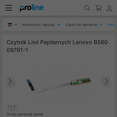
Komputery i laptopy
Części do laptopów
Panel
Czytnik Linii Papilarnych Lenovo B560
09761-1
Poprzedni
Na
1 z 2
Dodaj pierwszą opinię