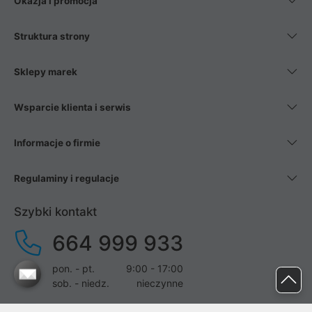
Okazja i promocja
Struktura strony
Sklepy marek
Wsparcie klienta i serwis
Informacje o firmie
Regulaminy i regulacje
Szybki kontakt
664 999 933
pon. - pt.
9:00 - 17:00
sob. - niedz.
nieczynne
pomoc@proline.pl