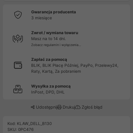
Gwarancja producenta
3 miesiące
Zwrot / wymiana towaru
Masz na to 14 dni.
Zobacz regulamin i wyłączenia...
Zapłać za pomocą
BLIK, BLIK Płacę Później, PayPo, Przelewy24,
Raty, Kartą, Za pobraniem
Wysyłka za pomocą
InPost, DPD, DHL
Udostępnij
Drukuj
Zgłoś błąd
Kod: KLAW_DELL_B130
SKU: 0PC476