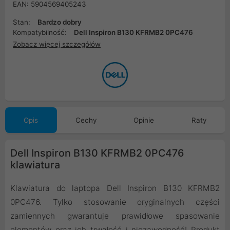
EAN: 5904569405243
Stan:
Bardzo dobry
Kompatybilność:
Dell Inspiron B130 KFRMB2 0PC476
Zobacz więcej szczegółów
Opis
Cechy
Opinie
Raty
Dell Inspiron B130 KFRMB2 0PC476
klawiatura
Klawiatura do laptopa Dell Inspiron B130 KFRMB2
0PC476. Tylko stosowanie oryginalnych części
zamiennych gwarantuje prawidłowe spasowanie
elementów oraz ich trwałość i niezawodność! Produkt