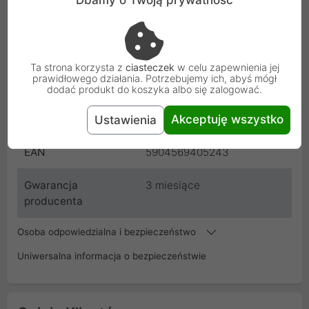
Dbamy o Twoją prywatność
Kompatybilność
Dell Inspiron B130 KFRMB2
0PC476
Producent
Dell
Ta strona korzysta z
ciasteczek
w celu zapewnienia jej
prawidłowego działania. Potrzebujemy ich, abyś mógł
Kod
KLAW_DELL_B130
dodać produkt do koszyka albo się zalogować.
SKU
0PC476
Akceptuję wszystko
Ustawienia
EAN
5904569405243
Gwarancja
3 miesiące
producenta
Osoba odpowiedzialna i bezpieczeństwo
Uniwersalna informacja o bezpieczeństwie