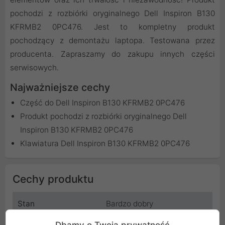
pochodzi z rozbiórki oryginalnego Dell Inspiron B130
KFRMB2 0PC476. Jest to kompletny produkt
pochodzący z demontażu laptopa. Testowana przez
producenta. Zapraszamy do zakupu innych części
serwisowych.
Najważniejsze cechy
Część do Dell Inspiron B130 KFRMB2 0PC476
Produkt pochodzi z rozbiórki oryginalnego Dell
Inspiron B130 KFRMB2 0PC476
Klawiatura Dell Inspiron B130 KFRMB2 0PC476
Cechy produktu
Stan
Bardzo dobry