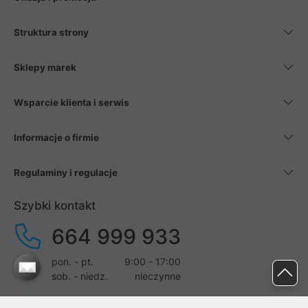
Struktura strony
Sklepy marek
Wsparcie klienta i serwis
Informacje o firmie
Regulaminy i regulacje
Szybki kontakt
664 999 933
pon. - pt.
9:00 - 17:00
sob. - niedz.
nieczynne
pomoc@proline.pl