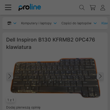
Komputery i laptopy
Części do laptopów
Klawi
Dell Inspiron B130 KFRMB2 0PC476
klawiatura
Poprzedni
Na
1 z 1
Dodaj pierwszą opinię