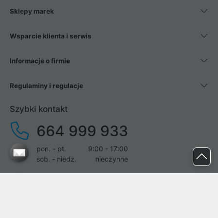
Sklepy marek
Wsparcie klienta i serwis
Informacje o firmie
Regulaminy i regulacje
Szybki kontakt
664 999 933
pon. - pt.
9:00 - 17:00
sob. - niedz.
nieczynne
pomoc@proline.pl
Dołącz do nas