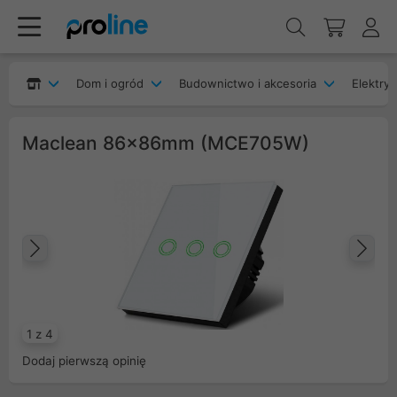
Dom i ogród
Budownictwo i akcesoria
Elektryk
Maclean 86x86mm (MCE705W)
Poprzedni
Na
1 z 4
Dodaj pierwszą opinię