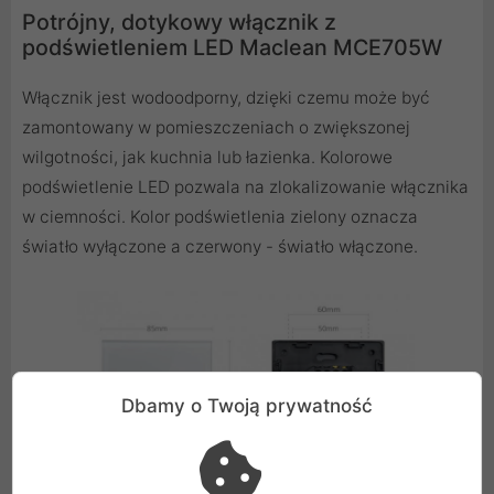
Potrójny, dotykowy włącznik z
podświetleniem LED Maclean MCE705W
Włącznik jest wodoodporny, dzięki czemu może być
zamontowany w pomieszczeniach o zwiększonej
wilgotności, jak kuchnia lub łazienka. Kolorowe
podświetlenie LED pozwala na zlokalizowanie włącznika
w ciemności. Kolor podświetlenia zielony oznacza
światło wyłączone a czerwony - światło włączone.
Dbamy o Twoją prywatność