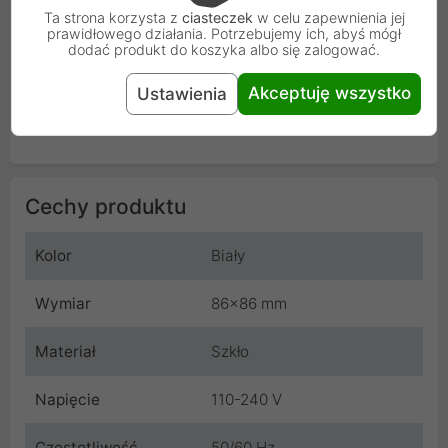
Ta strona korzysta z
ciasteczek
w celu zapewnienia jej
prawidłowego działania. Potrzebujemy ich, abyś mógł
dodać produkt do koszyka albo się zalogować.
Akceptuję wszystko
Ustawienia
Cechy produktu
Kolor
Biały
Wymiar
86x86 mm
Materiał
Szkło
Napięcie
110-240 V
Częstotliwość
50/60 Hz