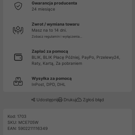
Gwarancja producenta
24 miesiące
Zwrot / wymiana towaru
Masz na to 14 dni.
Zobacz regulamin i wyłączenia...
Zapłać za pomocą
BLIK, BLIK Płacę Później, PayPo, Przelewy24,
Raty, Kartą, Za pobraniem
Wysyłka za pomocą
InPost, DPD, DHL
Udostępnij
Drukuj
Zgłoś błąd
Kod: 1703
SKU: MCE705W
EAN: 5902211116349