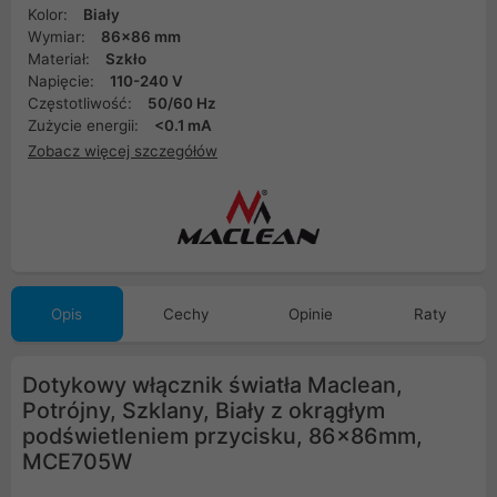
Kolor:
Biały
Wymiar:
86x86 mm
Materiał:
Szkło
Napięcie:
110-240 V
Częstotliwość:
50/60 Hz
Zużycie energii:
<0.1 mA
Zobacz więcej szczegółów
Opis
Cechy
Opinie
Raty
Dotykowy włącznik światła Maclean,
Potrójny, Szklany, Biały z okrągłym
podświetleniem przycisku, 86x86mm,
MCE705W