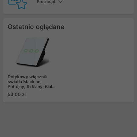
Proline.pl
Ostatnio oglądane
Dotykowy włącznik
światła Maclean,
Potrójny, Szklany, Biały
z okrągłym
53,00 zł
podświetleniem
przycisku, 86x86mm,
MCE705W