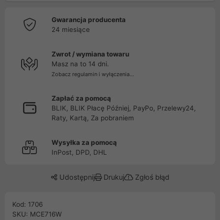
Gwarancja producenta
24 miesiące
Zwrot / wymiana towaru
Masz na to 14 dni.
Zobacz regulamin i wyłączenia...
Zapłać za pomocą
BLIK, BLIK Płacę Później, PayPo, Przelewy24,
Raty, Kartą, Za pobraniem
Wysyłka za pomocą
InPost, DPD, DHL
Udostępnij
Drukuj
Zgłoś błąd
Kod: 1706
SKU: MCE716W