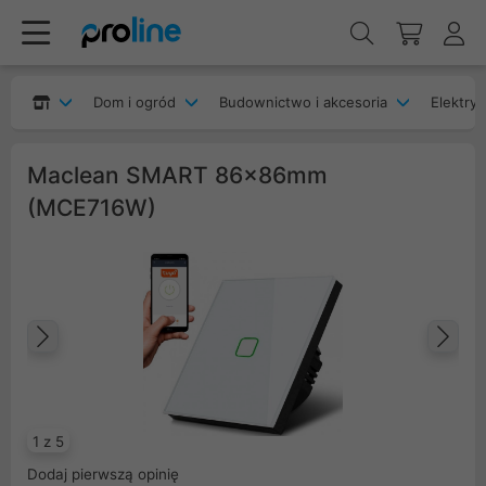
Dom i ogród
Budownictwo i akcesoria
Elektryk
Maclean SMART 86x86mm
(MCE716W)
Poprzedni
Na
1 z 5
Dodaj pierwszą opinię