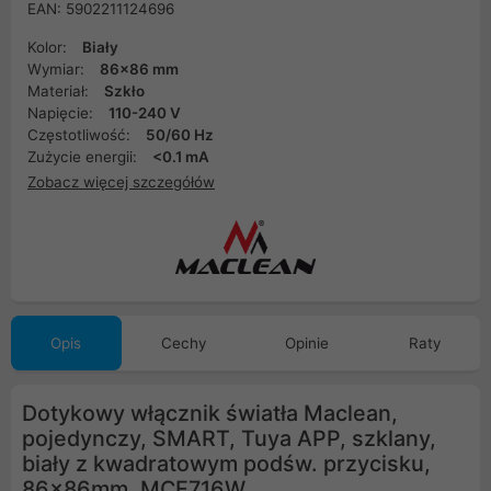
EAN: 5902211124696
Kolor:
Biały
Wymiar:
86x86 mm
Materiał:
Szkło
Napięcie:
110-240 V
Częstotliwość:
50/60 Hz
Zużycie energii:
<0.1 mA
Zobacz więcej szczegółów
Opis
Cechy
Opinie
Raty
Dotykowy włącznik światła Maclean,
pojedynczy, SMART, Tuya APP, szklany,
biały z kwadratowym podśw. przycisku,
86x86mm, MCE716W