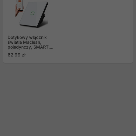
Dotykowy włącznik
światła Maclean,
pojedynczy, SMART,
Tuya APP, szklany,
62,99 zł
biały z kwadratowym
podśw. przycisku,
86x86mm, MCE716W