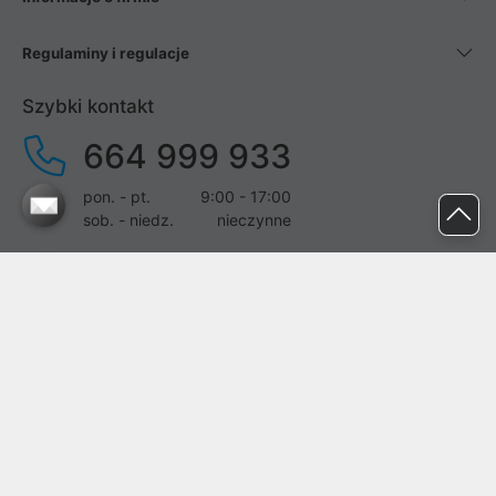
Regulaminy i regulacje
Szybki kontakt
664 999 933
pon. - pt.
9:00 - 17:00
sob. - niedz.
nieczynne
pomoc@proline.pl
Dołącz do nas
Zgłoś błąd na stronie
Proline SA z siedzibą w Mirkowie (55-095), przy ul. Brzozowej 5,
wpisana do rejestru przedsiębiorców Krajowego Rejestru Sądowego
przez Sąd Rejonowy dla Wrocławia-Fabrycznej we Wrocławiu, VI