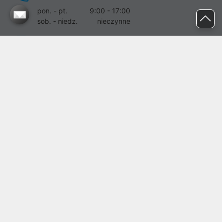
pon. - pt.
9:00 - 17:00
sob. - niedz.
nieczynne
pomoc@proline.pl
Dołącz do nas
Zgłoś błąd na stronie
Proline SA z siedzibą w Mirkowie (55-095), przy ul. Brzozowej 5,
wpisana do rejestru przedsiębiorców Krajowego Rejestru Sądowego
przez Sąd Rejonowy dla Wrocławia-Fabrycznej we Wrocławiu, VI
Wydział Gospodarczy Krajowego Rejestru Sądowego pod nr KRS:
0000282071, NIP: 8951898022, REGON: 020482041, BDO:
000437899. Kapitał zakładowy Spółki wynosi 500000,00 zł i został
on opłacony w całości.
© proline 1996 - 2026. Wszelkie prawa zastrzeżone.