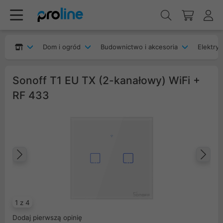
Dom i ogród
Budownictwo i akcesoria
Elektryk
Sonoff T1 EU TX (2-kanałowy) WiFi +
RF 433
Poprzedni
Na
1 z 4
Dodaj pierwszą opinię