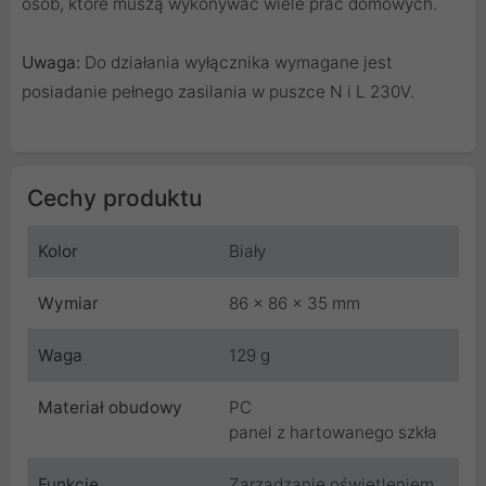
osób, które muszą wykonywać wiele prac domowych.
Uwaga:
Do działania wyłącznika wymagane jest
posiadanie pełnego zasilania w puszce N i L 230V.
Cechy produktu
Kolor
Biały
Wymiar
86 x 86 x 35 mm
Waga
129 g
Materiał obudowy
PC
panel z hartowanego szkła
Funkcje
Zarządzanie oświetleniem