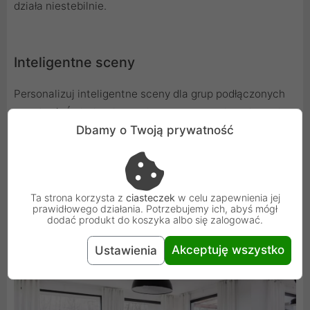
działa niestebilnie.
Inteligentne sceny
Personalizuj inteligentne sceny dla grup podłączonych
urządzeń. Światło włączy się automatycznie, gdy twoja
Dbamy o Twoją prywatność
rodzina lub przyjaciele przybędą do twojego domu. Nie
ma potrzeby częstej konfiguracji.
Ta strona korzysta z
ciasteczek
w celu zapewnienia jej
prawidłowego działania. Potrzebujemy ich, abyś mógł
dodać produkt do koszyka albo się zalogować.
Akceptuję wszystko
Ustawienia