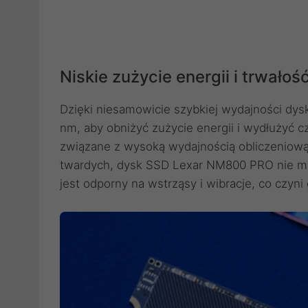
Niskie zużycie energii i trwałoś
Dzięki niesamowicie szybkiej wydajności dy
nm, aby obniżyć zużycie energii i wydłużyć cz
związane z wysoką wydajnością obliczeniową
twardych, dysk SSD Lexar NM800 PRO nie ma 
jest odporny na wstrząsy i wibracje, co czy