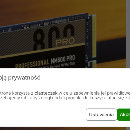
ją prywatność
trona korzysta z
ciasteczek
w celu zapewnienia jej prawidłowe
rzebujemy ich, abyś mógł dodać produkt do koszyka albo się z
Akce
Ustawienia