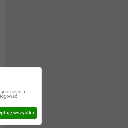
go działania.
alogować.
ptuję wszystko