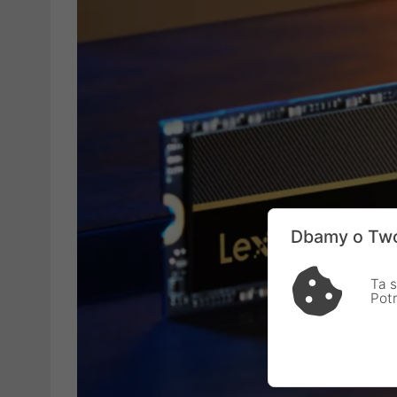
Dbamy o Two
Ta s
Pot