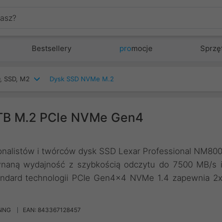
Bestsellery
pro
mocje
Sprzę
, SSD, M2
Dysk SSD NVMe M.2
TB M.2 PCIe NVMe Gen4
jonalistów i twórców dysk SSD Lexar Professional NM80
aną wydajność z szybkością odczytu do 7500 MB/s 
andard technologii PCIe Gen4x4 NVMe 1.4 zapewnia 2
NNG
EAN: 843367128457