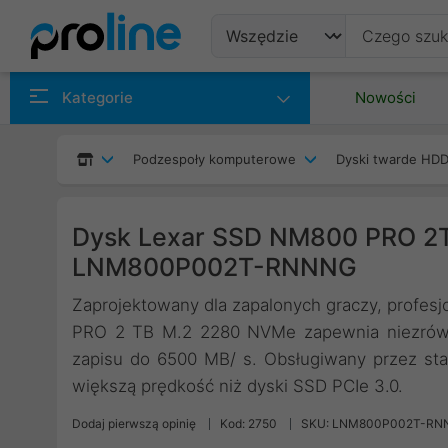
Produkty
Kategorie
Nowości
Producenci
Podzespoły komputerowe
Dyski twarde HDD
Kategorie
Dysk Lexar SSD NM800 PRO 2
LNM800P002T-RNNNG
Zaprojektowany dla zapalonych graczy, profes
PRO 2 TB M.2 2280 NVMe zapewnia niezrówn
zapisu do 6500 MB/ s. Obsługiwany przez st
większą prędkość niż dyski SSD PCIe 3.0.
Dodaj pierwszą opinię
Kod: 2750
SKU: LNM800P002T-RN