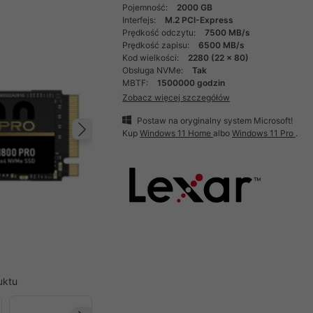
Pojemność:
2000 GB
Interfejs:
M.2 PCI-Express
Prędkość odczytu:
7500 MB/s
Prędkość zapisu:
6500 MB/s
Kod wielkości:
2280 (22 x 80)
Obsługa NVMe:
Tak
MBTF:
1500000 godzin
Zobacz więcej szczegółów
Postaw na oryginalny system Microsoft!
Kup
Windows 11 Home
albo
Windows 11 Pro
.
Następny
uktu