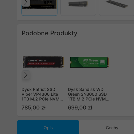
Poprzedni
Podobne Produkty
Poprzedni
Dysk Patriot SSD
Dysk Sandisk WD
Viper VP4300 Lite
Green SN3000 SSD
1TB M.2 PCIe NVMe
1TB M.2 PCIe NVMe
Gen4
Gen4 WDS100T4G0E
785,00 zł
699,00 zł
VP4300L1TBM28H
Opis
Cechy