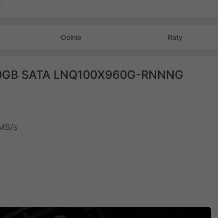
Opinie
Raty
960GB SATA LNQ100X960G-RNNNG
 MB/s