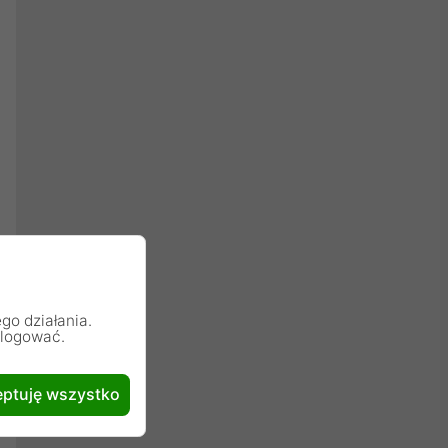
go działania.
alogować.
ptuję wszystko