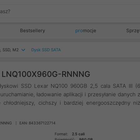
Bestsellery
pro
mocje
Sprzę
, SSD, M2
Dysk SSD SATA
TA LNQ100X960G-RNNNG
yskowi SSD Lexar NQ100 960GB 2,5 cala SATA III (
uruchamianie, ładowanie aplikacji i przesyłanie danych 
chłodniejszy, cichszy i bardziej energooszczędny ni
-RNNNG
EAN: 843367122714
Format:
2.5 cali
Pojemność:
960 GB