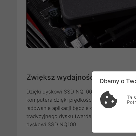
Zwiększ wydajność swojego k
Dbamy o Two
Dzięki dyskowi SSD NQ100 960GB możesz za
Ta s
komputera dzięki prędkości odczytu do 550 M
Pot
ładowanie aplikacji będzie dziecinnie prost
tradycyjnego dysku twardego i ciesz się więk
dyskowi SSD NQ100.