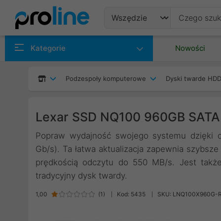
Produkty
Kategorie
Nowości
Producenci
Podzespoły komputerowe
Dyski twarde HDD
Kategorie
Lexar SSD NQ100 960GB SA
Popraw wydajność swojego systemu dzięki d
Gb/s). Ta łatwa aktualizacja zapewnia szybsze 
prędkością odczytu do 550 MB/s. Jest także 
tradycyjny dysk twardy.
1,00
(
1
)
Kod: 5435
SKU: LNQ100X960G