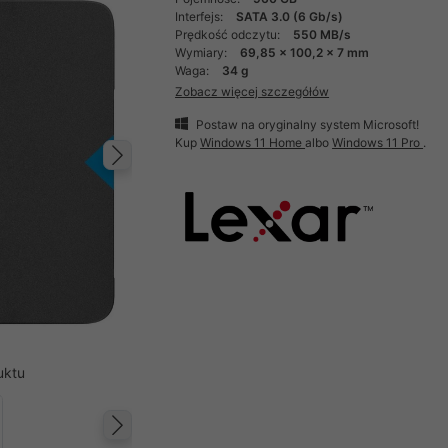
Interfejs:
SATA 3.0 (6 Gb/s)
Prędkość odczytu:
550 MB/s
Wymiary:
69,85 x 100,2 x 7 mm
Waga:
34 g
Zobacz więcej szczegółów
Postaw na oryginalny system Microsoft!
Kup
Windows 11 Home
albo
Windows 11 Pro
.
Następny
uktu
Następny