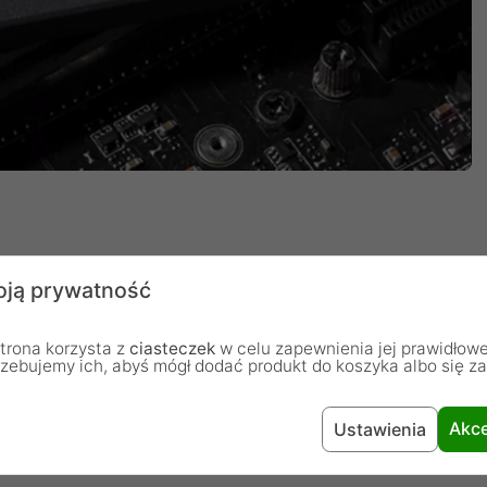
omputera
ją prywatność
oszczędzić czas i poprawić wydajność swojego
trona korzysta z
ciasteczek
w celu zapewnienia jej prawidłowe
B/s. Dzięki niemu uruchamianie, przesyłanie danych i
rzebujemy ich, abyś mógł dodać produkt do koszyka albo się z
e. Zostaw za sobą obawy związane z wydajnością
szą szybkością i większą przestrzenią dyskową dzięki
Akce
Ustawienia