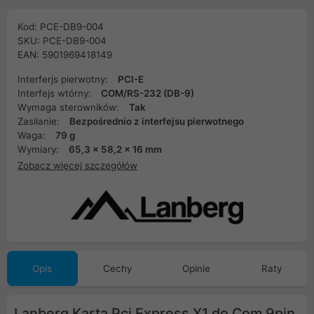
Kod: PCE-DB9-004
SKU: PCE-DB9-004
EAN: 5901969418149
Interferjs pierwotny:
PCI-E
Interfejs wtórny:
COM/RS-232 (DB-9)
Wymaga sterowników:
Tak
Zasilanie:
Bezpośrednio z interfejsu pierwotnego
Waga:
79 g
Wymiary:
65,3 x 58,2 x 16 mm
Zobacz więcej szczegółów
Opis
Cechy
Opinie
Raty
Lanberg Karta Pci Express X1 do Com 9pin