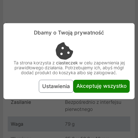
.
Dbamy o Twoją prywatność
Cechy produktu
Interferjs pierwotny
PCI-E
Ta strona korzysta z
ciasteczek
w celu zapewnienia jej
prawidłowego działania. Potrzebujemy ich, abyś mógł
Interfejs wtórny
COM/RS-232 (DB-9)
dodać produkt do koszyka albo się zalogować.
Akceptuję wszystko
Ustawienia
Wymaga sterowników
Tak
Zasilanie
Bezpośrednio z interfejsu
pierwotnego
Waga
79 g