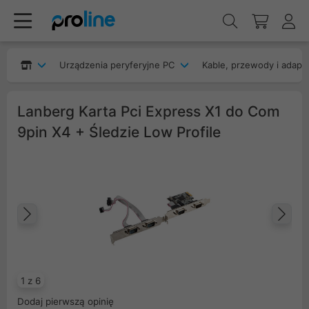
Urządzenia peryferyjne PC
Kable, przewody i adapt
Lanberg Karta Pci Express X1 do Com
9pin X4 + Śledzie Low Profile
Poprzedni
Na
1 z 6
Dodaj pierwszą opinię