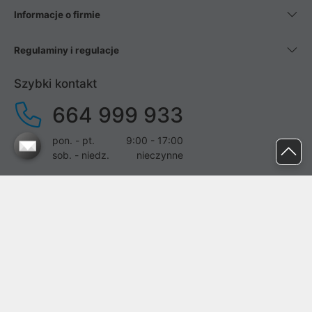
Informacje o firmie
Regulaminy i regulacje
Szybki kontakt
664 999 933
pon. - pt.
9:00 - 17:00
sob. - niedz.
nieczynne
pomoc@proline.pl
Dołącz do nas
Zgłoś błąd na stronie
Proline SA z siedzibą w Mirkowie (55-095), przy ul. Brzozowej 5,