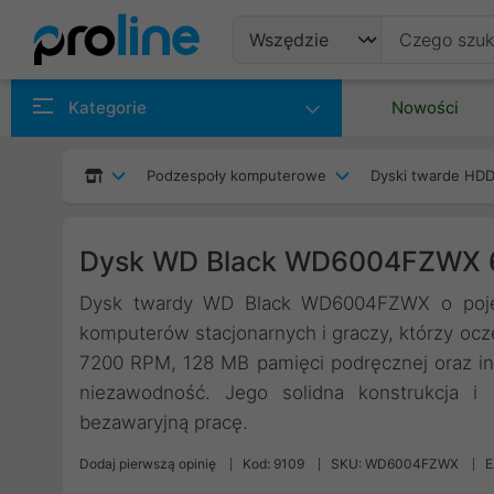
Produkty
Kategorie
Nowości
Producenci
Podzespoły komputerowe
Dyski twarde HDD
Kategorie
Dysk WD Black WD6004FZWX 6T
Dysk twardy WD Black WD6004FZWX o pojemn
komputerów stacjonarnych i graczy, którzy ocz
7200 RPM, 128 MB pamięci podręcznej oraz int
niezawodność. Jego solidna konstrukcja i 
bezawaryjną pracę.
Dodaj pierwszą opinię
Kod: 9109
SKU: WD6004FZWX
E