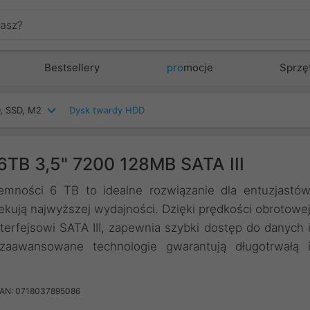
Bestsellery
pro
mocje
Sprzę
, SSD, M2
Dysk twardy HDD
B 3,5" 7200 128MB SATA III
ości 6 TB to idealne rozwiązanie dla entuzjastó
ekują najwyższej wydajności. Dzięki prędkości obrotowe
erfejsowi SATA III, zapewnia szybki dostęp do danych 
zaawansowane technologie gwarantują długotrwałą 
AN: 0718037895086