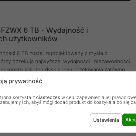
FZWX 6 TB - Wydajność i
ch użytkowników
ości 6 TB został zaprojektowany z myślą o
órzy oczekują najwyższej wydajności i niezawodności.
j konstrukcji, ten dysk spełni oczekiwania zarówno
wymagającymi aplikacjami.
ją prywatność
 stacjonarnych
trona korzysta z
ciasteczek
w celu zapewnienia jej prawidłowe
min oraz 128 MB pamięci podręcznej, WD Black
rzebujemy ich, abyś mógł dodać produkt do koszyka albo się z
 i płynne działanie systemu. Interfejs SATA III o
nsfer danych, co jest kluczowe podczas pracy z
Akce
Ustawienia