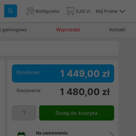
Konfigurator
0,00 zł
Mój Proline
t gamingowy
Wyprzedaż
Kontakt
1 449,00 zł
Wysyłkowa:
w
1 480,00 zł
Stacjonarna:
j
i
i
Dodaj do koszyka
Na zamówienie