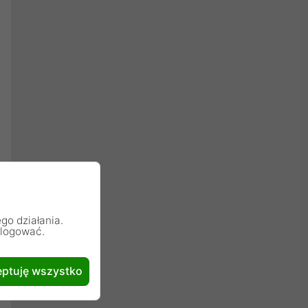
go działania.
alogować.
ptuję wszystko