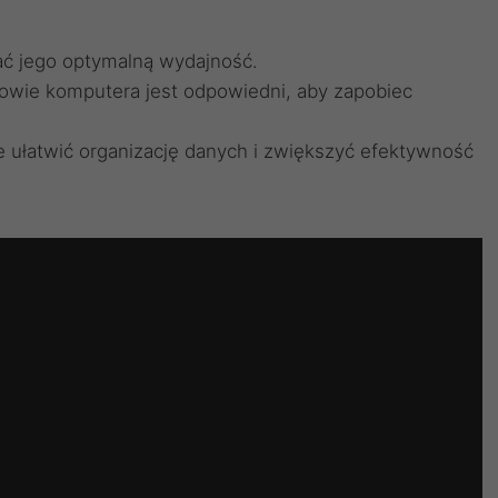
ać jego optymalną wydajność.
owie komputera jest odpowiedni, aby zapobiec
e ułatwić organizację danych i zwiększyć efektywność