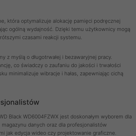
, która optymalizuje alokację pamięci podręcznej
zając ogólną wydajność. Dzięki temu użytkownicy mogą
krótszymi czasami reakcji systemu.
z myślą o długotrwałej i bezawaryjnej pracy.
cję, co świadczy o zaufaniu do jakości i trwałości
ku minimalizuje wibracje i hałas, zapewniając cichą
esjonalistów
i, WD Black WD6004FZWX jest doskonałym wyborem dla
 magazynu danych oraz dla profesjonalistów
mi jak edycja wideo czy projektowanie graficzne.