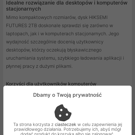
Idealne rozwiązanie dla desktopów i komputerów
stacjonarnych
Mimo kompaktowych rozmiarów, dysk HIKSEMI
FUTURES 2TB doskonale sprawdzi się zarówno w
laptopach, jak i w komputerach stacjonarnych. Jego
wydajność szczególnie docenią użytkownicy
desktopów, którzy oczekują błyskawicznego
uruchamiania systemu, szybkiego ładowania aplikacji i
płynnej pracy z dużymi plikami.
Korzyści dla użytkowników komputerów
stacjonarnych:
Dbamy o Twoją prywatność
Znaczące skrócenie czasu bootowania systemu
Błyskawiczne uruchamianie aplikacji i gier
Płynna praca z dużymi plikami, idealna dla
profesjonalistów
Ta strona korzysta z
ciasteczek
w celu zapewnienia jej
prawidłowego działania. Potrzebujemy ich, abyś mógł
Możliwość szybkiego przenoszenia danych między
dodać produkt do koszyka albo się zalogować.