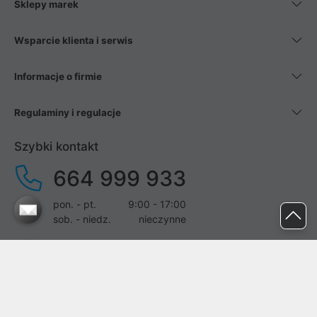
Sklepy marek
Wsparcie klienta i serwis
Informacje o firmie
Regulaminy i regulacje
Szybki kontakt
664 999 933
pon. - pt.
9:00 - 17:00
sob. - niedz.
nieczynne
pomoc@proline.pl
Dołącz do nas