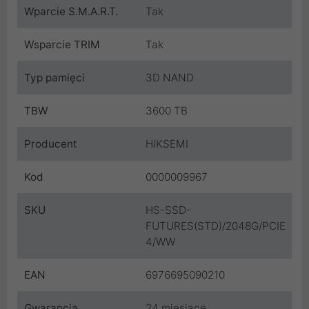
Wparcie S.M.A.R.T.
Tak
Wsparcie TRIM
Tak
Typ pamięci
3D NAND
TBW
3600 TB
Producent
HIKSEMI
Kod
0000009967
SKU
HS-SSD-
FUTURES(STD)/2048G/PCIE
4/WW
EAN
6976695090210
Gwarancja
24 miesiące