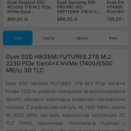
Dysk Kingston SSD
Dysk Samsung SSD
Dysk Patriot
KC3000 1TB M.2 PCIe
990 PRO MZ-
VP4300 Lite
NVMe Gen4
V9P1T0BW 1TB M.2
PCIe NVMe 
SKC3000S/1024G
PCIe NVMe Gen4
VP4300L1T
899,00 zł
899,00 zł
785,00 zł
Opis
Cechy
Opinie
Raty
Dysk SSD HIKSEMI FUTURES 2TB M.2
2230 PCIe Gen4x4 NVMe (7400/6500
MB/s) 3D TLC
Dysk SSD HIKSEMI FUTURES 2TB M.2 PCIe Gen4x4
NVMe 2230 to potężne rozwiązanie do przechowywania
danych, oferujące imponującą wydajność i kompaktowe
rozmiary. Z prędkościami odczytu do 7400 MB/s i zapisu
do 6500 MB/s, ten dysk wykorzystuje technologię 3D
TLC NAND, zapewniając niezrównaną szybkość i
niezawodność. Idealny dla entuzjastów komputerów,