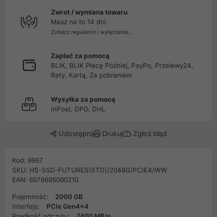
Zwrot / wymiana towaru
Masz na to 14 dni.
Zobacz regulamin i wyłączenia...
Zapłać za pomocą
BLIK, BLIK Płacę Później, PayPo, Przelewy24,
Raty, Kartą, Za pobraniem
Wysyłka za pomocą
InPost, DPD, DHL
Udostępnij
Drukuj
Zgłoś błąd
Kod: 9967
SKU: HS-SSD-FUTURES(STD)/2048G/PCIE4/WW
EAN: 6976695090210
Pojemność:
2000 GB
Interfejs:
PCIe Gen4x4
Prędkość odczytu:
7400 MB/s