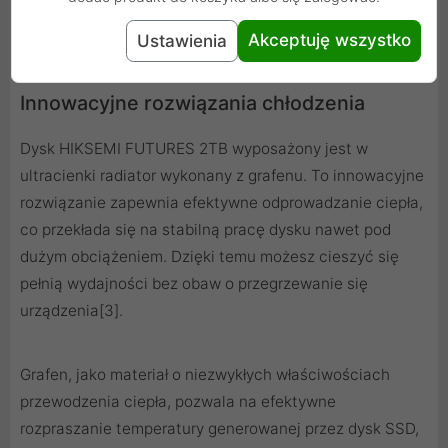
dyskami
Akceptuję wszystko
Ustawienia
Innowacyjne rozwiązania chłodzenia
Dysk HIKSEMI FUTURES 2TB wyposażony jest w
ultracienki radiator wykonany z grafenu. To innowacyjne
rozwiązanie zapewnia efektywne odprowadzanie ciepła,
co przekłada się na stabilną pracę dysku nawet pod
dużym obciążeniem. Dzięki temu możesz cieszyć się
pełnią wydajności bez obaw o przegrzewanie się
urządzenia[3].
Grafen, jako materiał o niezwykłych właściwościach
przewodzenia ciepła, pozwala na efektywne
rozpraszanie temperatury generowanej przez dysk SSD,