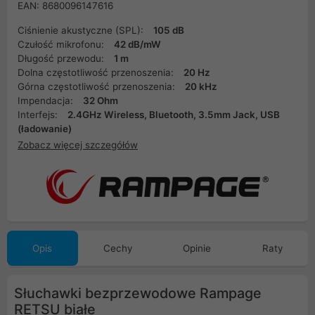
EAN: 8680096147616
Ciśnienie akustyczne (SPL):
105 dB
Czułość mikrofonu:
42 dB/mW
Długość przewodu:
1 m
Dolna częstotliwość przenoszenia:
20 Hz
Górna częstotliwość przenoszenia:
20 kHz
Impendacja:
32 Ohm
Interfejs:
2.4GHz Wireless, Bluetooth, 3.5mm Jack, USB
(ładowanie)
Zobacz więcej szczegółów
Opis
Cechy
Opinie
Raty
Słuchawki bezprzewodowe Rampage
RETSU białe