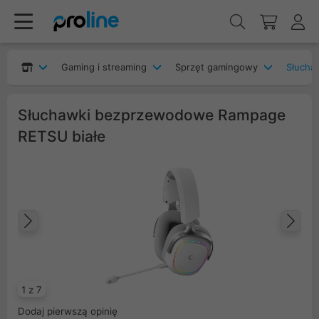
Gaming i streaming
Sprzęt gamingowy
Słucha
Słuchawki bezprzewodowe Rampage
RETSU białe
Poprzedni
Na
1 z 7
Dodaj pierwszą opinię