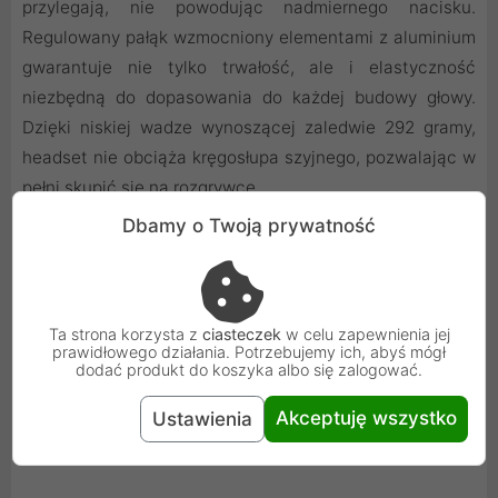
przylegają, nie powodując nadmiernego nacisku.
Regulowany pałąk wzmocniony elementami z aluminium
gwarantuje nie tylko trwałość, ale i elastyczność
niezbędną do dopasowania do każdej budowy głowy.
Dzięki niskiej wadze wynoszącej zaledwie 292 gramy,
headset nie obciąża kręgosłupa szyjnego, pozwalając w
pełni skupić się na rozgrywce.
Dbamy o Twoją prywatność
Ta strona korzysta z
ciasteczek
w celu zapewnienia jej
prawidłowego działania. Potrzebujemy ich, abyś mógł
dodać produkt do koszyka albo się zalogować.
Akceptuję wszystko
Ustawienia