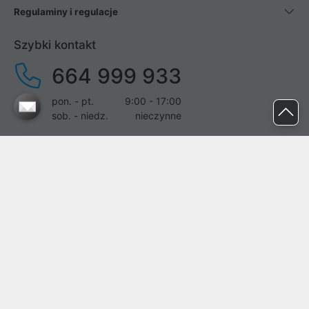
Regulaminy i regulacje
Szybki kontakt
664 999 933
pon. - pt.
9:00 - 17:00
sob. - niedz.
nieczynne
pomoc@proline.pl
Dołącz do nas
Zgłoś błąd na stronie
Proline SA z siedzibą w Mirkowie (55-095), przy ul. Brzozowej 5,
wpisana do rejestru przedsiębiorców Krajowego Rejestru Sądowego
przez Sąd Rejonowy dla Wrocławia-Fabrycznej we Wrocławiu, VI
Wydział Gospodarczy Krajowego Rejestru Sądowego pod nr KRS: