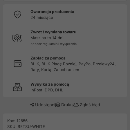
Gwarancja producenta
24 miesiące
Zwrot / wymiana towaru
Masz na to 14 dni.
Zobacz regulamin i wyłączenia...
Zapłać za pomocą
BLIK, BLIK Płacę Później, PayPo, Przelewy24,
Raty, Kartą, Za pobraniem
Wysyłka za pomocą
InPost, DPD, DHL
Udostępnij
Drukuj
Zgłoś błąd
Kod: 12656
SKU: RETSU-WHITE