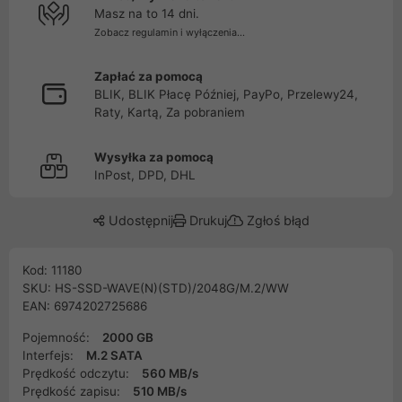
Masz na to 14 dni.
Zobacz regulamin i wyłączenia...
Zapłać za pomocą
BLIK, BLIK Płacę Później, PayPo, Przelewy24,
Raty, Kartą, Za pobraniem
Wysyłka za pomocą
InPost, DPD, DHL
Udostępnij
Drukuj
Zgłoś błąd
Kod: 11180
SKU: HS-SSD-WAVE(N)(STD)/2048G/M.2/WW
EAN: 6974202725686
Pojemność:
2000 GB
Interfejs:
M.2 SATA
Prędkość odczytu:
560 MB/s
Prędkość zapisu:
510 MB/s