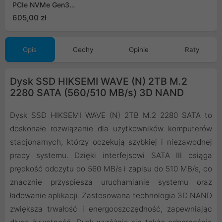
PCIe NVMe Gen3
SSDPR-PX500-01T-80-
605,00 zł
G3
Opis
Cechy
Opinie
Raty
Dysk SSD HIKSEMI WAVE (N) 2TB M.2
2280 SATA (560/510 MB/s) 3D NAND
Dysk SSD HIKSEMI WAVE (N) 2TB M.2 2280 SATA to
doskonałe rozwiązanie dla użytkowników komputerów
stacjonarnych, którzy oczekują szybkiej i niezawodnej
pracy systemu. Dzięki interfejsowi SATA III osiąga
prędkość odczytu do 560 MB/s i zapisu do 510 MB/s, co
znacznie przyspiesza uruchamianie systemu oraz
ładowanie aplikacji. Zastosowana technologia 3D NAND
zwiększa trwałość i energooszczędność, zapewniając