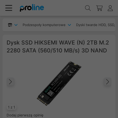
Podzespoły komputerowe
Dyski twarde HDD, SSD, 
Dysk SSD HIKSEMI WAVE (N) 2TB M.2
2280 SATA (560/510 MB/s) 3D NAND
Poprzedni
Na
1 z 1
Dodaj pierwszą opinię