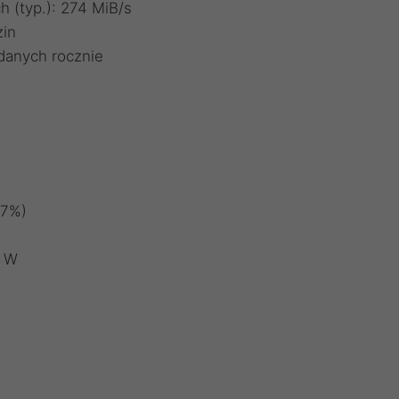
 (typ.): 274 MiB/s
zin
danych rocznie
-7%)
5 W