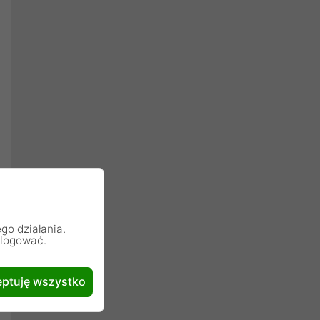
go działania.
alogować.
ptuję wszystko