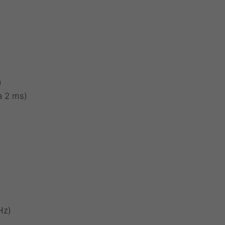
)
a 2 ms)
Hz)