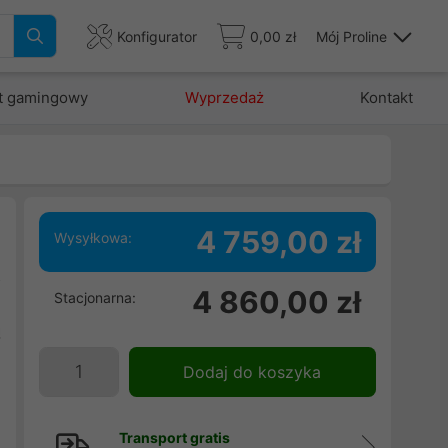
Konfigurator
0,00 zł
Mój Proline
t gamingowy
Wyprzedaż
Kontakt
4 759,00 zł
Wysyłkowa:
z
4 860,00 zł
Stacjonarna:
w
ą
Dodaj do koszyka
Transport gratis