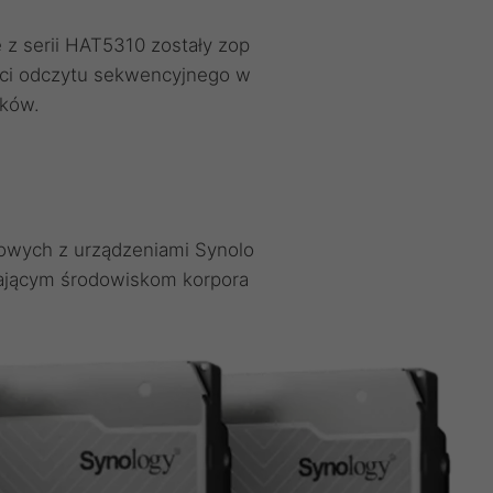
e z serii HAT5310 zostały zop
ści odczytu sekwencyjnego w
ików.
owych z urządzeniami Synolo
ającym środowiskom korpora