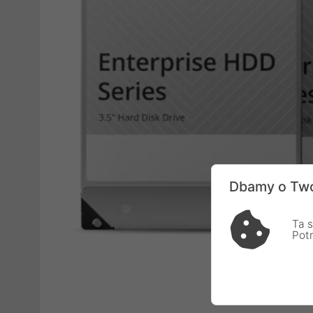
Dbamy o Two
Ta s
Pot