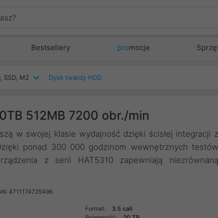
Bestsellery
pro
mocje
Sprzę
, SSD, M2
Dysk twardy HDD
0TB 512MB 7200 obr./min
ą w swojej klasie wydajność dzięki ścisłej integracji 
Dzięki ponad 300 000 godzinom wewnętrznych testó
rządzenia z serii HAT5310 zapewniają niezrównan
AN: 4711174725496
Format:
3.5 cali
Pojemność:
20 TB