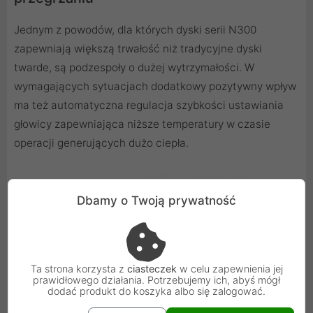
Jednym z powodów, dla których dyski serii N300
zapewniają większą trwałość niż tradycyjne dyski
twarde, są podzespoły o dużej wytrzymałości. W
wymagających sytuacjach dodatkowy pozytywny wpływ
ma też automatyczna regulacja szybkości ustawiania
głowicy zapewniająca niższe temperatury w czasie
operacji generujących dużo ciepła.
Dbamy o Twoją prywatność
Ta strona korzysta z
ciasteczek
w celu zapewnienia jej
prawidłowego działania. Potrzebujemy ich, abyś mógł
dodać produkt do koszyka albo się zalogować.