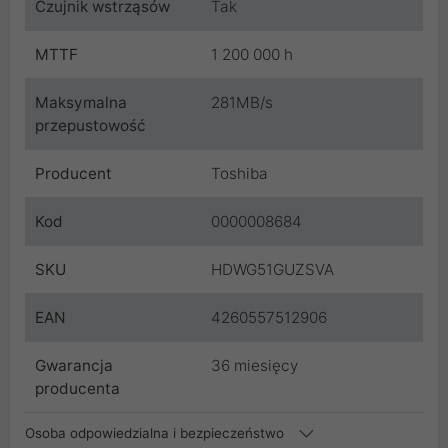
Czujnik wstrząsów
Tak
MTTF
1 200 000 h
Maksymalna
281MB/s
przepustowość
Producent
Toshiba
Kod
0000008684
SKU
HDWG51GUZSVA
EAN
4260557512906
Gwarancja
36 miesięcy
producenta
Osoba odpowiedzialna i bezpieczeństwo