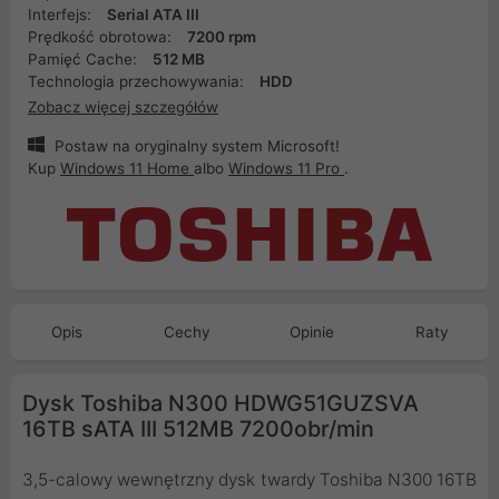
Interfejs:
Serial ATA III
Prędkość obrotowa:
7200 rpm
Pamięć Cache:
512 MB
Technologia przechowywania:
HDD
Zobacz więcej szczegółów
Postaw na oryginalny system Microsoft!
Kup
Windows 11 Home
albo
Windows 11 Pro
.
Opis
Cechy
Opinie
Raty
Dysk Toshiba N300 HDWG51GUZSVA
16TB sATA III 512MB 7200obr/min
3,5-calowy wewnętrzny dysk twardy Toshiba N300 16TB