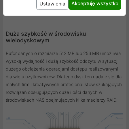
Akceptuję wszystko
Ustawienia
Duża szybkość w środowisku
wielodyskowym
Bufor danych o rozmiarze 512 MB lub 256 MB umożliwia
wysoką wydajność i dużą szybkość odczytu w sytuacji
dużego obciążenia operacjami dostępu realizowanymi
dla wielu użytkowników. Dlatego dysk ten nadaje się dla
małych firm i kreatywnych profesjonalistów szukających
rozwiązań obsługujących duże ilości danych w
środowiskach NAS obejmujących kilka macierzy RAID.