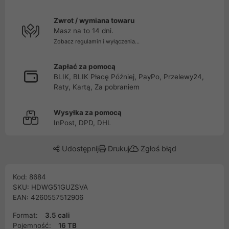
Zwrot / wymiana towaru
Masz na to 14 dni.
Zobacz regulamin i wyłączenia...
Zapłać za pomocą
BLIK, BLIK Płacę Później, PayPo, Przelewy24,
Raty, Kartą, Za pobraniem
Wysyłka za pomocą
InPost, DPD, DHL
Udostępnij
Drukuj
Zgłoś błąd
Kod: 8684
SKU: HDWG51GUZSVA
EAN: 4260557512906
Format:
3.5 cali
Pojemność:
16 TB