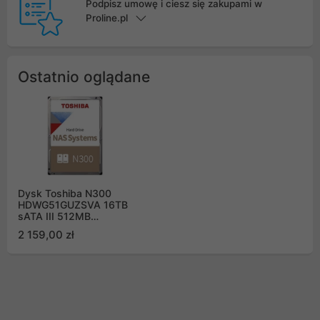
Podpisz umowę i ciesz się zakupami w
Proline.pl
Ostatnio oglądane
Dysk Toshiba N300
HDWG51GUZSVA 16TB
sATA III 512MB
7200obr/min
2 159,00 zł