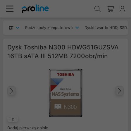
Podzespoły komputerowe
Dyski twarde HDD, SSD, 
Dysk Toshiba N300 HDWG51GUZSVA
16TB sATA III 512MB 7200obr/min
Poprzedni
Na
1 z 1
Dodaj pierwszą opinię