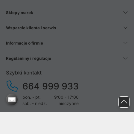
Sklepy marek
Wsparcie klienta i serwis
Informacje o firmie
Regulaminy i regulacje
Szybki kontakt
664 999 933
pon. - pt.
9:00 - 17:00
sob. - niedz.
nieczynne
pomoc@proline.pl
Dołącz do nas