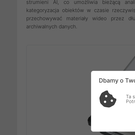
strumieni AI, co umożliwia bieżącą ana
kategoryzacja obiektów w czasie rzeczywi
przechowywać materiały wideo przez dłu
archiwalnych danych.
Dbamy o Two
Ta s
Pot