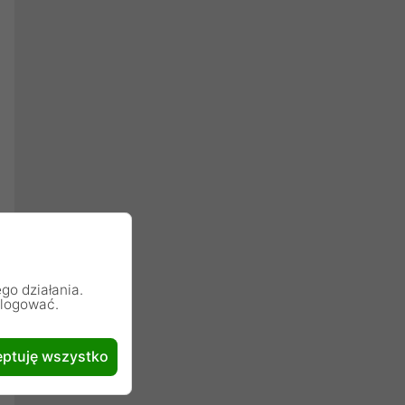
go działania.
alogować.
ptuję wszystko