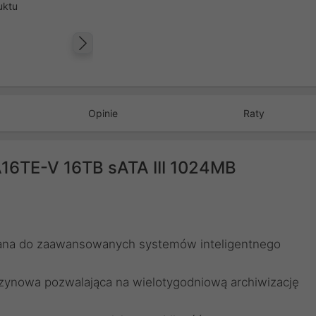
uktu
Następny
Opinie
Raty
16TE-V 16TB sATA III 1024MB
wana do zaawansowanych systemów inteligentnego
zynowa pozwalająca na wielotygodniową archiwizację