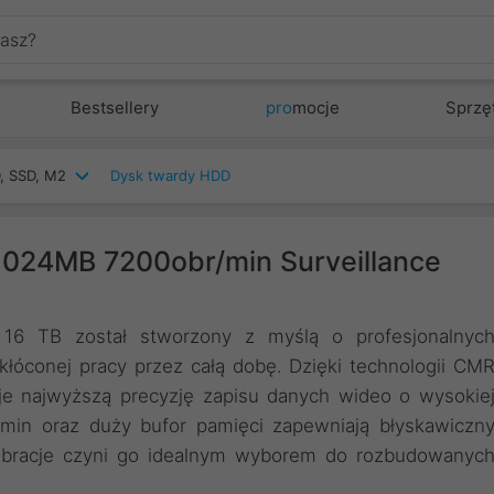
Bestsellery
pro
mocje
Sprzę
, SSD, M2
Dysk twardy HDD
 1024MB 7200obr/min Surveillance
16 TB został stworzony z myślą o profesjonalnyc
łóconej pracy przez całą dobę. Dzięki technologii CM
uje najwyższą precyzję zapisu danych wideo o wysokie
/min oraz duży bufor pamięci zapewniają błyskawiczn
ibracje czyni go idealnym wyborem do rozbudowanyc