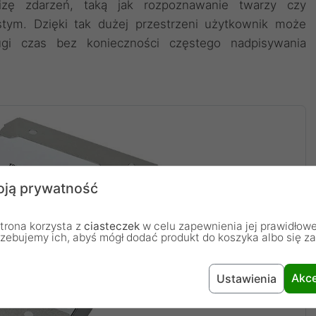
lizę zdarzeń, taką jak rozpoznawanie twarzy czy
stym. Dzięki tak dużej przestrzeni użytkownik może
gi czas bez konieczności częstego nadpisywania
ją prywatność
trona korzysta z
ciasteczek
w celu zapewnienia jej prawidłowe
rzebujemy ich, abyś mógł dodać produkt do koszyka albo się z
Akce
Ustawienia