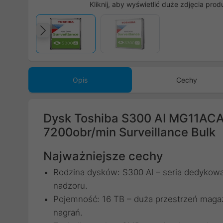
Kliknij, aby wyświetlić duże zdjęcia prod
Poprzedni
Opis
Cechy
Dysk Toshiba S300 AI MG11ACA
7200obr/min Surveillance Bulk
Najważniejsze cechy
Rodzina dysków: S300 AI – seria dedyko
nadzoru.
Pojemność: 16 TB – duża przestrzeń maga
nagrań.