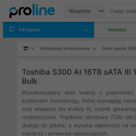
Produkty
Kategorie
Nowości
Producenci
Podzespoły komputerowe
Dyski twarde HDD
Kategorie
Toshiba S300 AI 16TB sATA III
Bulk
Wysokowydajny dysk twardy o pojemności 
systemach monitoringu, które wymagają niezak
oraz wsparciu dla analizy AI, nośnik gwarant
rozdzielczości. Prędkość obrotowa 7200 obr.
dostęp do plików, a wysoka odporność na w
macierzy i serwerów rejestrujących.