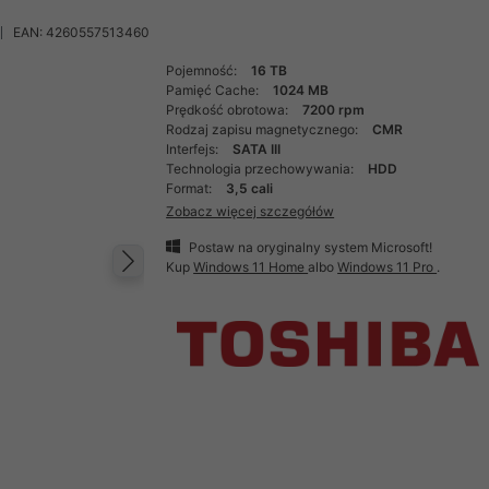
EAN: 4260557513460
Pojemność:
16 TB
Pamięć Cache:
1024 MB
Prędkość obrotowa:
7200 rpm
Rodzaj zapisu magnetycznego:
CMR
Interfejs:
SATA III
Technologia przechowywania:
HDD
Format:
3,5 cali
Zobacz więcej szczegółów
Postaw na oryginalny system Microsoft!
Kup
Windows 11 Home
albo
Windows 11 Pro
.
Następny