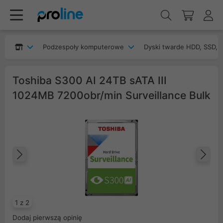
Podzespoły komputerowe
Dyski twarde HDD, SSD, 
Toshiba S300 AI 24TB sATA III
1024MB 7200obr/min Surveillance Bulk
Poprzedni
Na
1 z 2
Dodaj pierwszą opinię