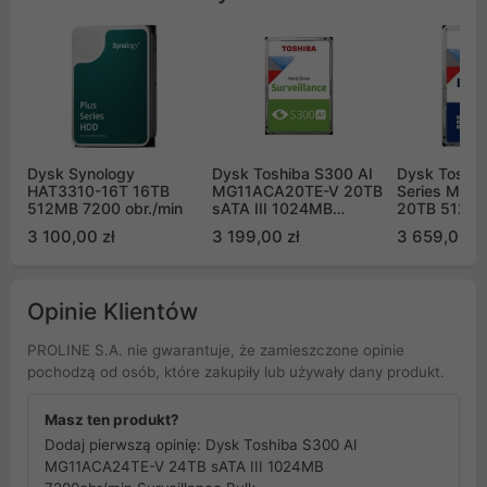
Dysk Synology
Dysk Toshiba S300 AI
Dysk Toshi
HAT3310-16T 16TB
MG11ACA20TE-V 20TB
Series MG1
512MB 7200 obr./min
sATA III 1024MB
20TB 512e s
7200obr/min
1024MB 720
3 100,00 zł
3 199,00 zł
3 659,00 zł
Surveillance Bulk
Bulk
Opinie Klientów
PROLINE S.A. nie gwarantuje, że zamieszczone opinie
pochodzą od osób, które zakupiły lub używały dany produkt.
Masz ten produkt?
Dodaj pierwszą opinię: Dysk Toshiba S300 AI
MG11ACA24TE-V 24TB sATA III 1024MB