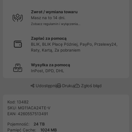
Zwrot / wymiana towaru
Masz na to 14 dni.
Zobacz regulamin i wyłączenia...
Zapłać za pomocą
BLIK, BLIK Płacę Później, PayPo, Przelewy24,
Raty, Kartą, Za pobraniem
Wysyłka za pomocą
InPost, DPD, DHL
Udostępnij
Drukuj
Zgłoś błąd
Kod: 13482
SKU: MG11ACA24TE-V
EAN: 4260557513491
Pojemność:
24 TB
Pamięć Cache:
1024 MB