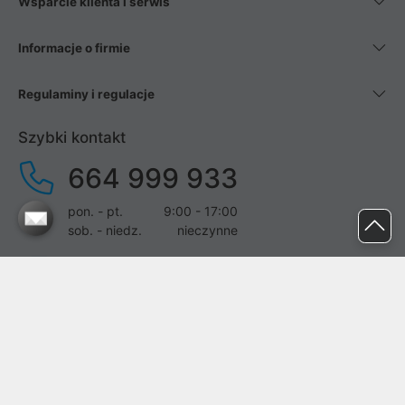
Wsparcie klienta i serwis
Informacje o firmie
Regulaminy i regulacje
Szybki kontakt
664 999 933
pon. - pt.
9:00 - 17:00
sob. - niedz.
nieczynne
pomoc@proline.pl
Dołącz do nas
Zgłoś błąd na stronie