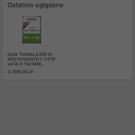
Ostatnio oglądane
Dysk Toshiba S300 AI
MG11ACA24TE-V 24TB
sATA III 1024MB
7200obr/min
3 399,00 zł
Surveillance Bulk