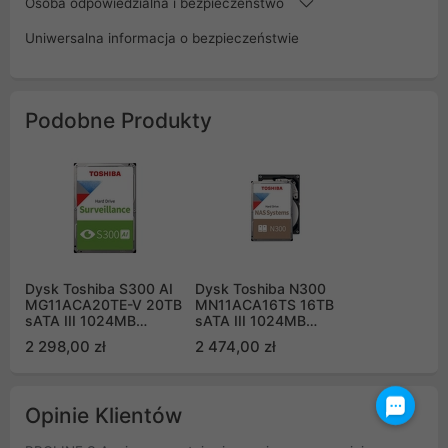
Osoba odpowiedzialna i bezpieczeństwo
Uniwersalna informacja o bezpieczeństwie
Podobne Produkty
Dysk Toshiba S300 AI
Dysk Toshiba N300
MG11ACA20TE-V 20TB
MN11ACA16TS 16TB
sATA III 1024MB
sATA III 1024MB
7200obr/min
7200obr/min
2 298,00 zł
2 474,00 zł
Surveillance Bulk
Opinie Klientów