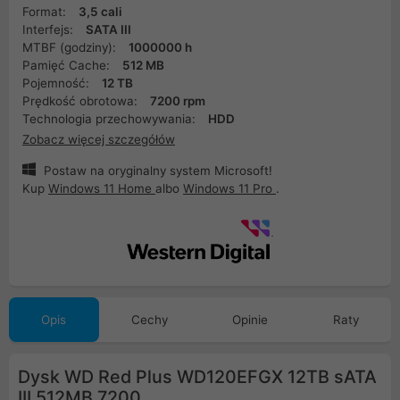
Format:
3,5 cali
Interfejs:
SATA III
MTBF (godziny):
1000000 h
Pamięć Cache:
512 MB
Pojemność:
12 TB
Prędkość obrotowa:
7200 rpm
Technologia przechowywania:
HDD
Zobacz więcej szczegółów
Postaw na oryginalny system Microsoft!
Kup
Windows 11 Home
albo
Windows 11 Pro
.
Opis
Cechy
Opinie
Raty
Dysk WD Red Plus WD120EFGX 12TB sATA
III 512MB 7200