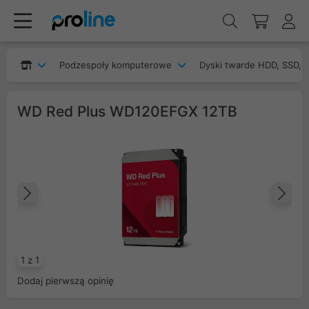
Podzespoły komputerowe
Dyski twarde HDD, SSD, 
WD Red Plus WD120EFGX 12TB
Poprzedni
Na
1 z 1
Dodaj pierwszą opinię