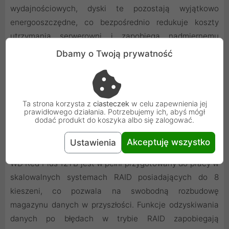
wydajnościowych, dyski te pozostają wyjątkowo
energooszczędne, co bezpośrednio redukuje koszty
utrzymania serwerowni i zapobiega nadmiernemu
nagrzewaniu się sprzętu. Niższe temperatury pracy to
Dbamy o Twoją prywatność
nie tylko oszczędność energii, ale także lepsze warunki
dla pozostałych komponentów zainstalowanych w
obudowie NAS, co wydłuża życie całego serwera.
Ta strona korzysta z
ciasteczek
w celu zapewnienia jej
prawidłowego działania. Potrzebujemy ich, abyś mógł
dodać produkt do koszyka albo się zalogować.
Akceptuję wszystko
Ustawienia
Optymalizacja RAID i łatwa skalowalność
WD Red Plus 12TB jest w pełni przygotowany do pracy w
skalowalnych systemach RAID posiadających do 8
kieszeni, co pozwala na swobodną rozbudowę
magazynu danych w przyszłości. Funkcje odzyskiwania
danych po błędach w trybie RAID zapobiegają