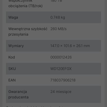
Współczynnik
180 TB
obciążenia (TB/rok)
Waga
0.748 kg
Wewnętrzna szybkość
260 MB/s
przesyłania
Wymiary
147.0 x 101.6 x 26.1 mm
Kod
0000012426
SKU
WD120EFGX
EAN
718037906218
Gwarancja
24 miesiące
producenta