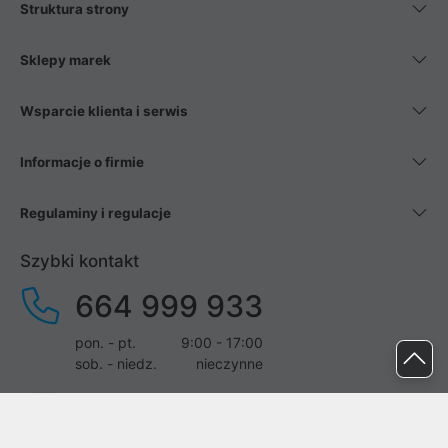
Struktura strony
Sklepy marek
Wsparcie klienta i serwis
Informacje o firmie
Regulaminy i regulacje
Szybki kontakt
664 999 933
pon. - pt.
9:00 - 17:00
sob. - niedz.
nieczynne
pomoc@proline.pl
Dołącz do nas