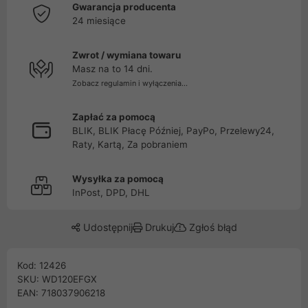
Gwarancja producenta
24 miesiące
Zwrot / wymiana towaru
Masz na to 14 dni.
Zobacz regulamin i wyłączenia...
Zapłać za pomocą
BLIK, BLIK Płacę Później, PayPo, Przelewy24,
Raty, Kartą, Za pobraniem
Wysyłka za pomocą
InPost, DPD, DHL
Udostępnij
Drukuj
Zgłoś błąd
Kod: 12426
SKU: WD120EFGX
EAN: 718037906218