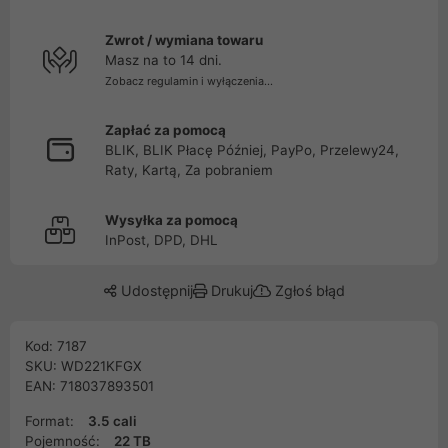
Zwrot / wymiana towaru
Masz na to 14 dni.
Zobacz regulamin i wyłączenia...
Zapłać za pomocą
BLIK, BLIK Płacę Później, PayPo, Przelewy24,
Raty, Kartą, Za pobraniem
Wysyłka za pomocą
InPost, DPD, DHL
Udostępnij
Drukuj
Zgłoś błąd
Kod: 7187
SKU: WD221KFGX
EAN: 718037893501
Format:
3.5 cali
Pojemność:
22 TB