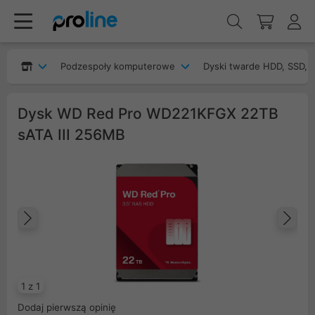
Podzespoły komputerowe
Dyski twarde HDD, SSD, 
Dysk WD Red Pro WD221KFGX 22TB
sATA III 256MB
Poprzedni
Na
1 z 1
Dodaj pierwszą opinię