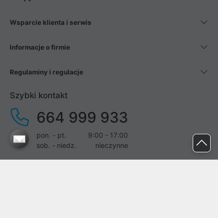
Wsparcie klienta i serwis
Informacje o firmie
Regulaminy i regulacje
Szybki kontakt
664 999 933
pon. - pt.
9:00 - 17:00
sob. - niedz.
nieczynne
pomoc@proline.pl
Dołącz do nas