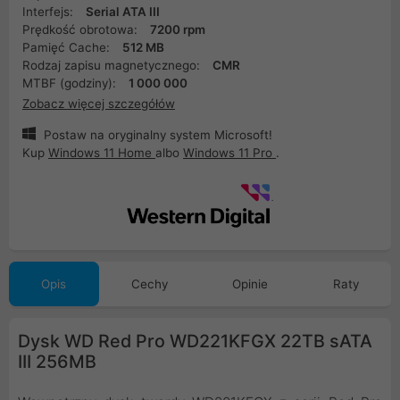
Interfejs:
Serial ATA III
Prędkość obrotowa:
7200 rpm
Pamięć Cache:
512 MB
Rodzaj zapisu magnetycznego:
CMR
MTBF (godziny):
1 000 000
Zobacz więcej szczegółów
Postaw na oryginalny system Microsoft!
Kup
Windows 11 Home
albo
Windows 11 Pro
.
Opis
Cechy
Opinie
Raty
Dysk WD Red Pro WD221KFGX 22TB sATA
III 256MB