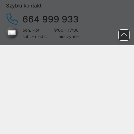
Szybki kontakt
664 999 933
pon. - pt.
9:00 - 17:00
sob. - niedz.
nieczynne
pomoc@proline.pl
Dołącz do nas
Zgłoś błąd na stronie
Proline SA z siedzibą w Mirkowie (55-095), przy ul. Brzozowej 5,
wpisana do rejestru przedsiębiorców Krajowego Rejestru Sądowego
przez Sąd Rejonowy dla Wrocławia-Fabrycznej we Wrocławiu, VI
Wydział Gospodarczy Krajowego Rejestru Sądowego pod nr KRS:
0000282071, NIP: 8951898022, REGON: 020482041, BDO:
000437899. Kapitał zakładowy Spółki wynosi 500000,00 zł i został
on opłacony w całości.