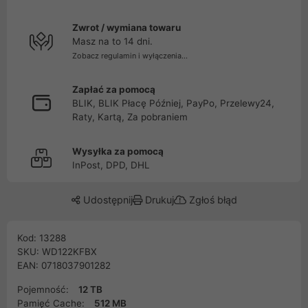
Zwrot / wymiana towaru
Masz na to 14 dni.
Zobacz regulamin i wyłączenia...
Zapłać za pomocą
BLIK, BLIK Płacę Później, PayPo, Przelewy24,
Raty, Kartą, Za pobraniem
Wysyłka za pomocą
InPost, DPD, DHL
Udostępnij
Drukuj
Zgłoś błąd
Kod: 13288
SKU: WD122KFBX
EAN: 0718037901282
Pojemność:
12 TB
Pamięć Cache:
512 MB