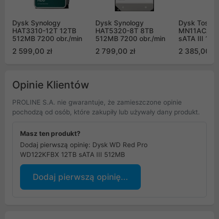
Dysk Synology
Dysk Synology
Dysk Toshi
HAT3310-12T 12TB
HAT5320-8T 8TB
MN11ACA16
512MB 7200 obr./min
512MB 7200 obr./min
sATA III 10
7200obr/mi
2 599,00 zł
2 799,00 zł
2 385,00 zł
Opinie Klientów
PROLINE S.A. nie gwarantuje, że zamieszczone opinie
pochodzą od osób, które zakupiły lub używały dany produkt.
Masz ten produkt?
Dodaj pierwszą opinię: Dysk WD Red Pro
WD122KFBX 12TB sATA III 512MB
Dodaj pierwszą opinię...