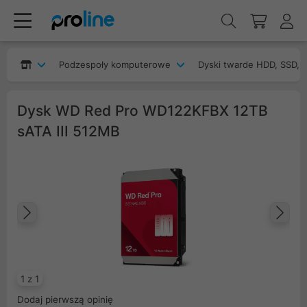
Podzespoły komputerowe
Dyski twarde HDD, SSD, 
Dysk WD Red Pro WD122KFBX 12TB
sATA III 512MB
Poprzedni
Na
1 z 1
Dodaj pierwszą opinię