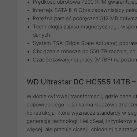
Prędkość obrotowa 7200 RPM gwarantująca
Interfejs SATA III 6 Gb/s zapewniający pe
Potężna pamięć podręczna 512 MB optymali
Technologia zapisu magnetycznego wspom
danych.
System TSA (Triple State Actuator) popraw
Obciążenie robocze do 550 TB rocznie, co 
Czas bezawaryjnej pracy (MTBF) na poziomi
WD Ultrastar DC HC555 14TB 
W dobie cyfrowej transformacji, gdzie dane 
odpowiedniego nośnika ma kluczowe znaczen
konstrukcja, która wyznacza standardy w se
generację technologii HelioSeal, inżynierowie 
więcej, ale pracuje ciszej i chłodniej niż tra