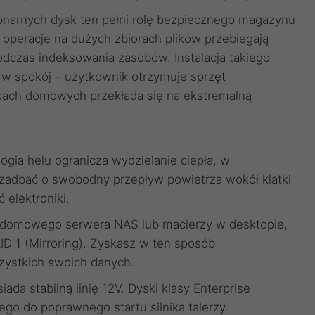
narnych dysk ten pełni rolę bezpiecznego magazynu
operacje na dużych zbiorach plików przebiegają
dczas indeksowania zasobów. Instalacja takiego
 w spokój – użytkownik otrzymuje sprzęt
nkach domowych przekłada się na ekstremalną
ogia helu ogranicza wydzielanie ciepła, w
 zadbać o swobodny przepływ powietrza wokół klatki
elektroniki.
ę domowego serwera NAS lub macierzy w desktopie,
ID 1 (Mirroring). Zyskasz w ten sposób
ystkich swoich danych.
iada stabilną linię 12V. Dyski klasy Enterprise
go do poprawnego startu silnika talerzy.