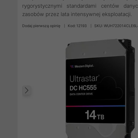
rygorystycznymi standardami centów dany
zasobów przez lata intensywnej eksploatacji.
Dodaj pierwszą opinię
Kod: 12193
SKU: WUH722014CLE6L
Poprzedni