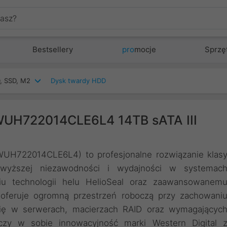
Bestsellery
pro
mocje
Sprzę
, SSD, M2
Dysk twardy HDD
WUH722014CLE6L4 14TB sATA III
UH722014CLE6L4) to profesjonalne rozwiązanie klas
jwyższej niezawodności i wydajności w systemac
iu technologii helu HelioSeal oraz zaawansowanem
feruje ogromną przestrzeń roboczą przy zachowani
 się w serwerach, macierzach RAID oraz wymagającyc
ączy w sobie innowacyjność marki Western Digital 