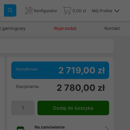
Konfigurator
0,00 zł
Mój Proline
t gamingowy
Wyprzedaż
Kontakt
2 719,00 zł
Wysyłkowa:
2 780,00 zł
Stacjonarna:
y
h
u
Dodaj do koszyka
u
h
Na zamówienie
z