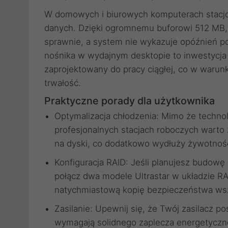
W domowych i biurowych komputerach stacjo
danych. Dzięki ogromnemu buforowi 512 MB, 
sprawnie, a system nie wykazuje opóźnień po
nośnika w wydajnym desktopie to inwestycja
zaprojektowany do pracy ciągłej, co w waru
trwałość.
Praktyczne porady dla użytkownika
Optymalizacja chłodzenia: Mimo że technol
profesjonalnych stacjach roboczych warto
na dyski, co dodatkowo wydłuży żywotność 
Konfiguracja RAID: Jeśli planujesz budow
połącz dwa modele Ultrastar w układzie RA
natychmiastową kopię bezpieczeństwa wsz
Zasilanie: Upewnij się, że Twój zasilacz pos
wymagają solidnego zaplecza energetyczne