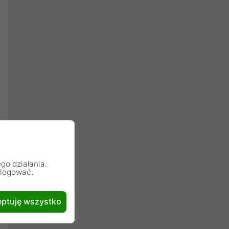
go działania.
alogować.
ptuję wszystko