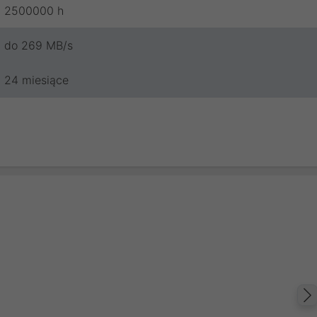
2500000 h
do 269 MB/s
24 miesiące