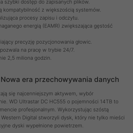
 szybki dostęp do zapisanych plików.
łną kompatybilność z większością systemów.
zująca procesy zapisu i odczytu.
aganego energią (EAMR) zwiększająca gęstość
iający precyzję pozycjonowania głowic.
pozwala na pracę w trybie 24/7.
e 2,5 miliona godzin.
– Nowa era przechowywania danych
stają się najcenniejszym aktywem, wybór
ie. WD Ultrastar DC HC555 o pojemności 14TB to
gmencie profesjonalnym. Wykorzystując szóstą
Western Digital stworzyli dysk, który nie tylko mieści
dycyjne dyski wypełnione powietrzem.