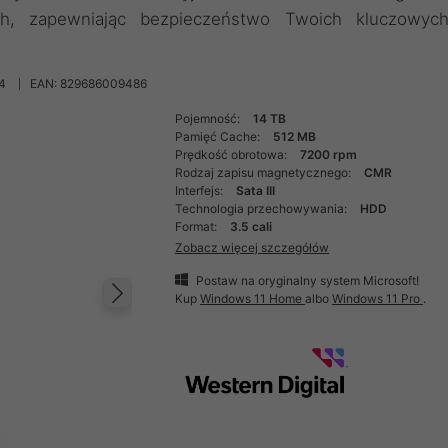
ch, zapewniając bezpieczeństwo Twoich kluczowyc
4
EAN: 829686009486
Pojemność:
14 TB
Pamięć Cache:
512 MB
Prędkość obrotowa:
7200 rpm
Rodzaj zapisu magnetycznego:
CMR
Interfejs:
Sata III
Technologia przechowywania:
HDD
Format:
3.5 cali
Zobacz więcej szczegółów
Postaw na oryginalny system Microsoft!
Kup
Windows 11 Home
albo
Windows 11 Pro
.
Następny