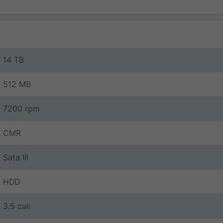
14 TB
512 MB
7200 rpm
CMR
Sata III
HDD
3.5 cali