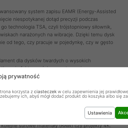
ansowany system zapisu EAMR (Energy-Assisted
ięcie niespotykanej dotąd precyzji podczas
go technologia TSA, czyli trójstopniowy siłownik,
owiskach narażonych na wibracje. Dzięki temu dysk
nie od tego, czy pracuje w pojedynkę, czy w gęsto
dament dla dysków twardych o wysokich
ątkowej efektywności energetycznej oraz
ją prywatność
iezbędne w nowoczesnych centrach danych.
ydajność dla profesjonalistów
trona korzysta z
ciasteczek
w celu zapewnienia jej prawidłowe
ń serwerowych, coraz częściej gości w
rzebujemy ich, abyś mógł dodać produkt do koszyka albo się z
. Współczesne desktopy służące do montażu wideo,
 fotografii wymagają przestrzeni, której nie
Akce
Ustawienia
Model DC HC555 14TB to idealny partner dla twórców,
a kolejne surowe materiały (RAW) czy projekty 4K.