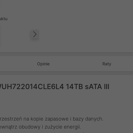
uktu
Następny
Opinie
Raty
WUH722014CLE6L4 14TB sATA III
zestrzeń na kopie zapasowe i bazy danych.
ewnątrz obudowy i zużycie energii.