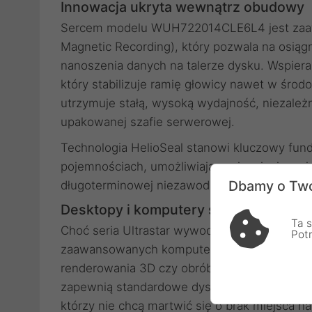
Innowacja ukryta wewnątrz obudowy
Sercem modelu WUH722014CLE6L4 jest zaaw
Magnetic Recording), który pozwala na osiągn
nanoszenia danych na talerze dysku. Wspiera 
który stabilizuje ramię głowicy nawet w środ
utrzymuje stałą, wysoką wydajność, niezależ
upakowanej szafie serwerowej.
Technologia HelioSeal stanowi kluczowy fun
pojemnościach, umożliwiając osiągnięcie wyj
Dbamy o Two
długoterminowej niezawodności, które są n
Desktopy i komputery stacjonarne – w
Ta s
Choć seria Ultrastar wywodzi się z rozwiąza
Pot
zaawansowanych komputerach stacjonarnych
renderowania 3D czy obróbki wielkoformatowej
zapewnią standardowe dyski konsumenckie. 
którzy nie chcą martwić się o brak miejsca n