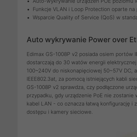
Auto-wykrywanie urządzeń POE poziomu i
Funkcje VLAN i Loop Protection oparte na
Wsparcie Quality of Service (QoS) w stand
Auto wykrywanie Power over Et
Edimax GS-1008P v2 posiada osiem portów IE
dostarczają do 30 watów energii elektryczne
100~240V do niskonapięciowej 50~57V DC, ab
IEEE802.3at, za pomocą istniejących kabli s
GS-1008P v2 sprawdza, czy podłączone urzą
przypadku, gdy urządzenie PoE nie zostanie 
kabel LAN - co oznacza łatwą konfigurację i 
dostępu i kamery sieciowe.