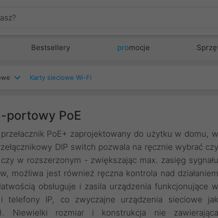
Bestsellery
pro
mocje
Sprzę
iowe
Karty sieciowe Wi-Fi
-portowy PoE
 przełacznik PoE+ zaprojektowany do użytku w domu, 
zełącznikowy DIP switch pozwala na ręcznie wybrać cz
 czy w rozszerzonym - zwiększając max. zasięg sygnał
w, możliwa jest również ręczna kontrola nad działanie
twością obsługuje i zasila urządzenia funkcjonujące 
i telefony IP, co zwyczajne urządzenia sieciowe ja
. Niewielki rozmiar i konstrukcja nie zawierając