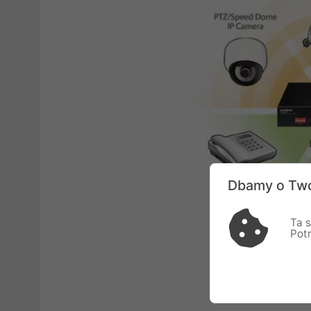
Dbamy o Two
Ta s
Pot