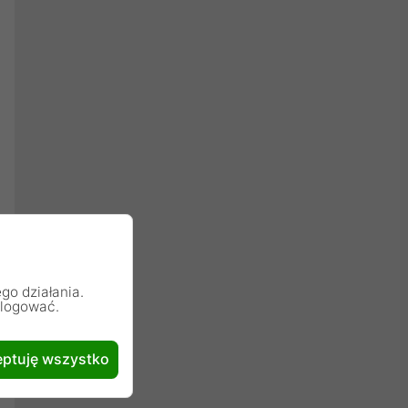
go działania.
alogować.
ptuję wszystko