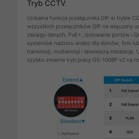
Tryb CCTV
Unikalna funkcja przełącznika DIP w trybie C
wszystkich przełączników DIP na włączony um
zasięgu danych, PoE+, izolowanie portów i 
systemów nadzoru wideo dla domów, firm lub
transmisji, multiemisji i łatwiejszą instalac
szybko zmienia tryb pracy GS-1008P v2 na no