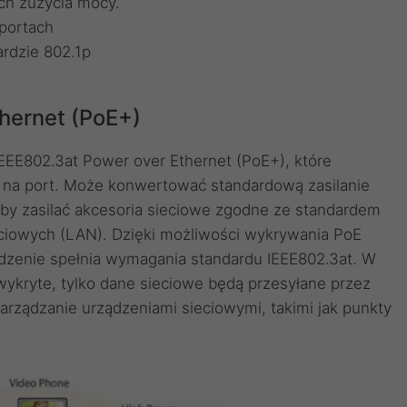
ch zużycia mocy.
 portach
ardzie 802.1p
hernet (PoE+)
EE802.3at Power over Ethernet (PoE+), które
j na port. Może konwertować standardową zasilanie
y zasilać akcesoria sieciowe zgodne ze standardem
ieciowych (LAN). Dzięki możliwości wykrywania PoE
dzenie spełnia wymagania standardu IEEE802.3at. W
wykryte, tylko dane sieciowe będą przesyłane przez
zarządzanie urządzeniami sieciowymi, takimi jak punkty