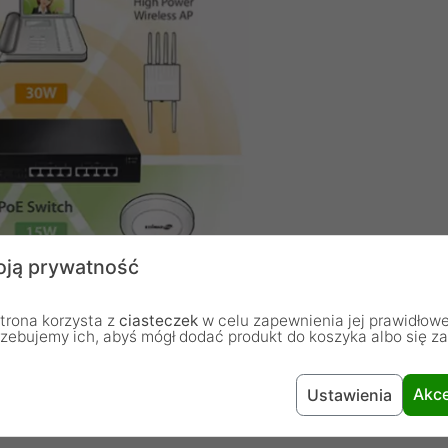
ją prywatność
trona korzysta z
ciasteczek
w celu zapewnienia jej prawidłowe
rzebujemy ich, abyś mógł dodać produkt do koszyka albo się z
Akce
Ustawienia