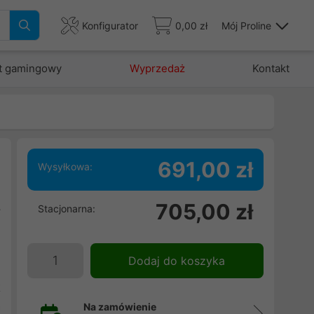
Konfigurator
0,00 zł
Mój Proline
t gamingowy
Wyprzedaż
Kontakt
691,00 zł
Wysyłkowa:
w
705,00 zł
Stacjonarna:
y
u
m
Dodaj do koszyka
w
k
a
Na zamówienie