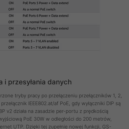
a i przesyłania danych
one tryby pracy po przełączeniu przełączników 1, 2,
 przełącznik IEEE802.at/af PoE, gdy wyłączniki DIP są
P v2 działa na zasadzie per-portu z prędkością
wyjściową PoE 30W w odległości do 200 metrów,
rnet UTP. Dzięki tej zupełnie nowej funkcji, GS-