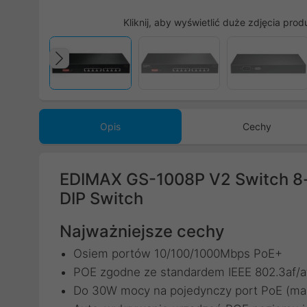
Kliknij, aby wyświetlić duże zdjęcia prod
Poprzedni
Opis
Cechy
EDIMAX GS-1008P V2 Switch 8-p
DIP Switch
Najważniejsze cechy
Osiem portów 10/100/1000Mbps PoE+
POE zgodne ze standardem IEEE 802.3af/at d
Do 30W mocy na pojedynczy port PoE (ma