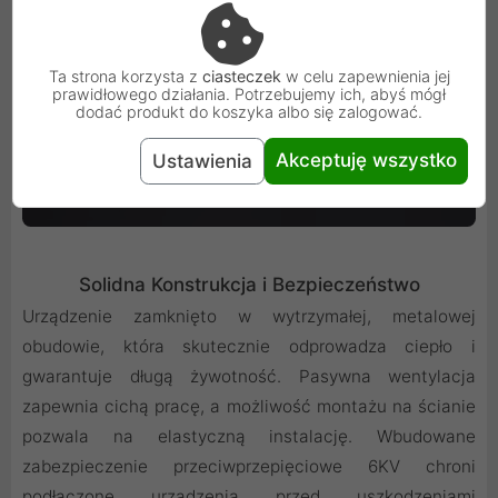
Ta strona korzysta z
ciasteczek
w celu zapewnienia jej
prawidłowego działania. Potrzebujemy ich, abyś mógł
dodać produkt do koszyka albo się zalogować.
Akceptuję wszystko
Ustawienia
Solidna Konstrukcja i Bezpieczeństwo
Urządzenie zamknięto w wytrzymałej, metalowej
obudowie, która skutecznie odprowadza ciepło i
gwarantuje długą żywotność. Pasywna wentylacja
zapewnia cichą pracę, a możliwość montażu na ścianie
pozwala na elastyczną instalację. Wbudowane
zabezpieczenie przeciwprzepięciowe 6KV chroni
podłączone urządzenia przed uszkodzeniami