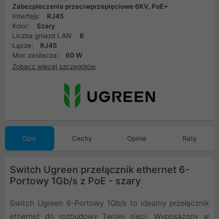
Zabezpieczenia przeciwprzepięciowe 6KV, PoE+
Interfejs:
RJ45
Kolor:
Szary
Liczba gniazd LAN:
6
Łącze:
RJ45
Moc zasilacza:
60 W
Zobacz więcej szczegółów
Opis
Cechy
Opinie
Raty
Switch Ugreen przełącznik ethernet 6-
Portowy 1Gb/s z PoE - szary
Switch Ugreen 6-Portowy 1Gb/s to idealny przełącznik
ethernet do rozbudowy Twojej sieci. Wyposażony w