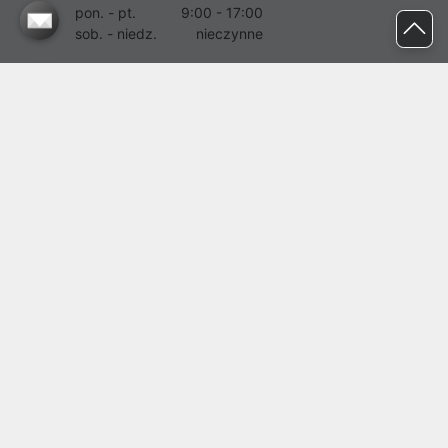
pon. - pt.
9:00 - 17:00
sob. - niedz.
nieczynne
pomoc@proline.pl
Dołącz do nas
Zgłoś błąd na stronie
Proline SA z siedzibą w Mirkowie (55-095), przy ul. Brzozowej 5,
wpisana do rejestru przedsiębiorców Krajowego Rejestru Sądowego
przez Sąd Rejonowy dla Wrocławia-Fabrycznej we Wrocławiu, VI
Wydział Gospodarczy Krajowego Rejestru Sądowego pod nr KRS:
0000282071, NIP: 8951898022, REGON: 020482041, BDO:
000437899. Kapitał zakładowy Spółki wynosi 500000,00 zł i został
on opłacony w całości.
© proline 1996 - 2026. Wszelkie prawa zastrzeżone.