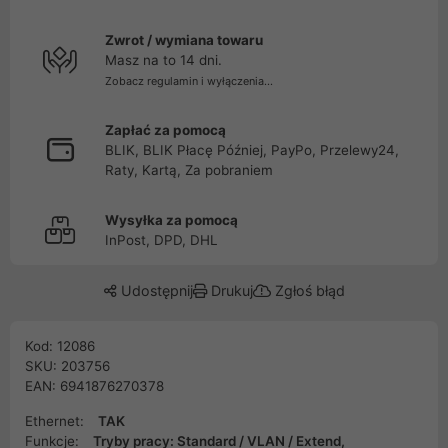
Zwrot / wymiana towaru
Masz na to 14 dni.
Zobacz regulamin i wyłączenia...
Zapłać za pomocą
BLIK, BLIK Płacę Później, PayPo, Przelewy24,
Raty, Kartą, Za pobraniem
Wysyłka za pomocą
InPost, DPD, DHL
Udostępnij
Drukuj
Zgłoś błąd
Kod: 12086
SKU: 203756
EAN: 6941876270378
Ethernet:
TAK
Funkcje:
Tryby pracy: Standard / VLAN / Extend,