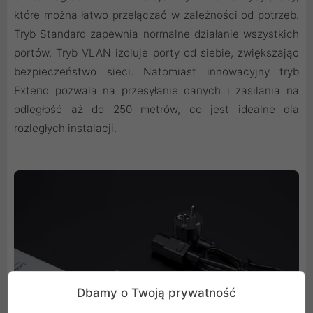
które można łatwo przełączać w zależności od potrzeb.
Tryb Standard zapewnia normalne działanie wszystkich
portów. Tryb VLAN izoluje porty od siebie, zwiększając
bezpieczeństwo sieci. Natomiast innowacyjny tryb
Extend pozwala na przesyłanie danych i zasilania na
odległość aż do 250 metrów, co jest idealne dla
rozległych instalacji.
Dbamy o Twoją prywatność