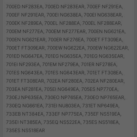
700ED NF283EA, 700ED NF283EAR, 700EF NF291EA,
700EF NF291EAR, 700EI NG638EA, 700EI NG638EAR,
700EK NF289EA, 700EL NF288EA, 700EL NF288EAR,
700EM NF277EA, 700EM NF277EAR, 700EN NG621EA,
700EN NG621EAR, 700ER NF276EA, 700ET FT309EA,
700ET FT309EAR, 700EW NG622EA, 700EW NG622EAR,
701ED NG647EA, 701EG NG635EA, 701EG NG635EAR,
701EI NF293EA, 701EM NF279EA, 701ER NF278EA,
701ES NG643EA, 701ES NG643EAR, 701ET FT308EA,
701ET FT308EAR, 702EA NF280EA, 702EA NF280EAR,
703EA NF281EA, 705EI NG649EA, 705ES NP770EA,
730EJ NP635EA, 730EO NP765EA, 730EO NP765EAR,
730EQ NG661EA, 731EI NU803EA, 731ET NP649EA,
733EB NT384EA, 733EF NP775EA, 735EF NS519EA,
735EI NT385EA, 735EQ NS522EA, 735ES NS518EA,
735ES NS518EAR