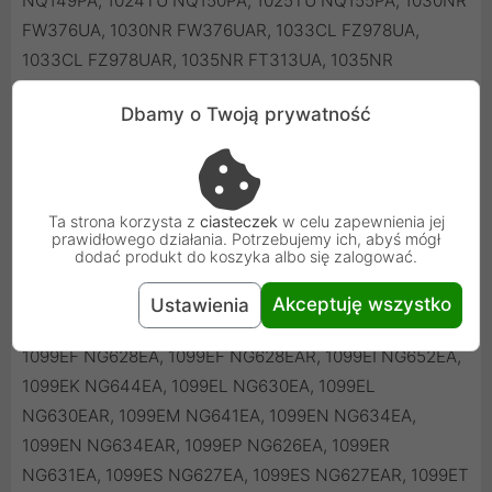
NQ149PA, 1024TU NQ150PA, 1025TU NQ155PA, 1030NR
FW376UA, 1030NR FW376UAR, 1033CL FZ978UA,
1033CL FZ978UAR, 1035NR FT313UA, 1035NR
FT313UAR, 1050LA NQ332LA, 1090LA NJ209LA, 1000
Dbamy o Twoją prywatność
CTO FN819AV, 1000 CTO FQ729AAR, 1000 CTO
FQ729AV, 1000 CTO FR832AV, 1000 CTO FV436AAR,
1000 CTO FV436AV, 1000 CTO NB914AV, 1000 CTO
NJ683AAR, 1000 CTO NJ683AV, 1000 CTO NP763AV,
Ta strona korzysta z
ciasteczek
w celu zapewnienia jej
1018TU NL037PA, 1018TU NL037PAR, 1019TU NL038PA,
prawidłowego działania. Potrzebujemy ich, abyś mógł
dodać produkt do koszyka albo się zalogować.
1020TU NL039PA, 1097EI NG645EA, 1098EI NG646EA,
1099EA NG633EA, 1099EA NG633EAR, 1099ED
Akceptuję wszystko
Ustawienia
NG624EA, 1099ED NG624EAR, 1099EE NG640EA,
1099EF NG628EA, 1099EF NG628EAR, 1099EI NG652EA,
1099EK NG644EA, 1099EL NG630EA, 1099EL
NG630EAR, 1099EM NG641EA, 1099EN NG634EA,
1099EN NG634EAR, 1099EP NG626EA, 1099ER
NG631EA, 1099ES NG627EA, 1099ES NG627EAR, 1099ET