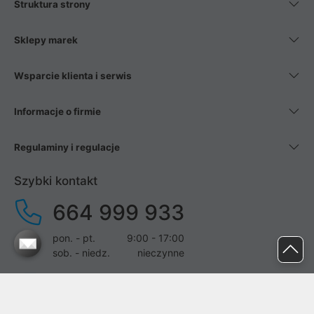
Struktura strony
Sklepy marek
Wsparcie klienta i serwis
Informacje o firmie
Regulaminy i regulacje
Szybki kontakt
664 999 933
pon. - pt.
9:00 - 17:00
sob. - niedz.
nieczynne
pomoc@proline.pl
Dołącz do nas