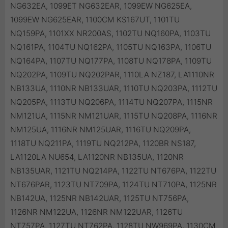
NG632EA, 1099ET NG632EAR, 1099EW NG625EA,
1099EW NG625EAR, 1100CM KS167UT, 1101TU
NQ159PA, 1101XX NR200AS, 1102TU NQ160PA, 1103TU
NQ161PA, 1104TU NQ162PA, 1105TU NQ163PA, 1106TU
NQ164PA, 1107TU NQ177PA, 1108TU NQ178PA, 1109TU
NQ202PA, 1109TU NQ202PAR, 1110LA NZ187, LA1110NR
NB133UA, 1110NR NB133UAR, 1110TU NQ203PA, 1112TU
NQ205PA, 1113TU NQ206PA, 1114TU NQ207PA, 1115NR
NM121UA, 1115NR NM121UAR, 1115TU NQ208PA, 1116NR
NM125UA, 1116NR NM125UAR, 1116TU NQ209PA,
1118TU NQ211PA, 1119TU NQ212PA, 1120BR NS187,
LA1120LA NU654, LA1120NR NB135UA, 1120NR
NB135UAR, 1121TU NQ214PA, 1122TU NT676PA, 1122TU
NT676PAR, 1123TU NT709PA, 1124TU NT710PA, 1125NR
NB142UA, 1125NR NB142UAR, 1125TU NT756PA,
1126NR NM122UA, 1126NR NM122UAR, 1126TU
NT757PA, 1127TU NT762PA, 1128TU NW969PA, 1130CM