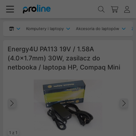
Komputery i laptopy
Akcesoria do laptopów
Za
Energy4U PA113 19V / 1.58A
(4.0x1.7mm) 30W, zasilacz do
netbooka / laptopa HP, Compaq Mini
Poprzedni
Na
1 z 1