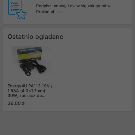
Podpisz umowę i ciesz się zakupami w
Proline.pl
Ostatnio oglądane
Energy4U PA113 19V /
1.58A (4.0x1.7mm)
30W, zasilacz do
netbooka / laptopa HP,
39,00 zł
Compaq Mini