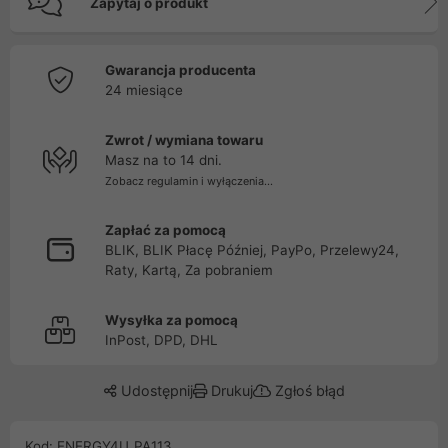
Zapytaj o produkt
Gwarancja producenta
24 miesiące
Zwrot / wymiana towaru
Masz na to 14 dni.
Zobacz regulamin i wyłączenia...
Zapłać za pomocą
BLIK, BLIK Płacę Później, PayPo, Przelewy24,
Raty, Kartą, Za pobraniem
Wysyłka za pomocą
InPost, DPD, DHL
Udostępnij
Drukuj
Zgłoś błąd
Kod: ENERGY4U_PA113