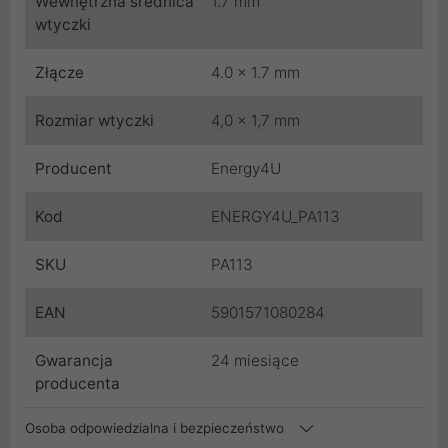
Wewnętrzna średnica
1.7 mm
wtyczki
Złącze
4.0 x 1.7 mm
Rozmiar wtyczki
4,0 x 1,7 mm
Producent
Energy4U
Kod
ENERGY4U_PA113
SKU
PA113
EAN
5901571080284
Gwarancja
24 miesiące
producenta
Osoba odpowiedzialna i bezpieczeństwo