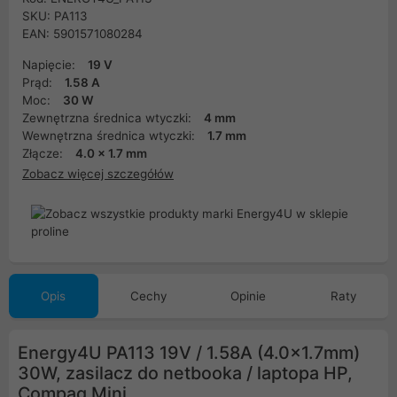
SKU: PA113
EAN: 5901571080284
Napięcie:
19 V
Prąd:
1.58 A
Moc:
30 W
Zewnętrzna średnica wtyczki:
4 mm
Wewnętrzna średnica wtyczki:
1.7 mm
Złącze:
4.0 x 1.7 mm
Zobacz więcej szczegółów
Opis
Cechy
Opinie
Raty
Energy4U PA113 19V / 1.58A (4.0x1.7mm)
30W, zasilacz do netbooka / laptopa HP,
Compaq Mini