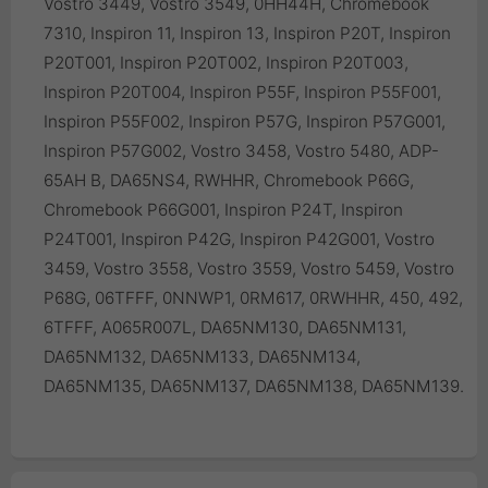
Vostro 3449, Vostro 3549, 0HH44H, Chromebook
7310, Inspiron 11, Inspiron 13, Inspiron P20T, Inspiron
P20T001, Inspiron P20T002, Inspiron P20T003,
Inspiron P20T004, Inspiron P55F, Inspiron P55F001,
Inspiron P55F002, Inspiron P57G, Inspiron P57G001,
Inspiron P57G002, Vostro 3458, Vostro 5480, ADP-
65AH B, DA65NS4, RWHHR, Chromebook P66G,
Chromebook P66G001, Inspiron P24T, Inspiron
P24T001, Inspiron P42G, Inspiron P42G001, Vostro
3459, Vostro 3558, Vostro 3559, Vostro 5459, Vostro
P68G, 06TFFF, 0NNWP1, 0RM617, 0RWHHR, 450, 492,
6TFFF, A065R007L, DA65NM130, DA65NM131,
DA65NM132, DA65NM133, DA65NM134,
DA65NM135, DA65NM137, DA65NM138, DA65NM139.