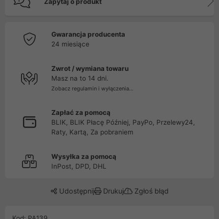
Zapytaj o produkt
Gwarancja producenta
24 miesiące
Zwrot / wymiana towaru
Masz na to 14 dni.
Zobacz regulamin i wyłączenia...
Zapłać za pomocą
BLIK, BLIK Płacę Później, PayPo, Przelewy24,
Raty, Kartą, Za pobraniem
Wysyłka za pomocą
InPost, DPD, DHL
Udostępnij
Drukuj
Zgłoś błąd
Kod: PA139