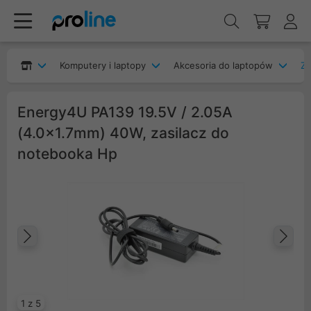
Komputery i laptopy
Akcesoria do laptopów
Za
Energy4U PA139 19.5V / 2.05A
(4.0x1.7mm) 40W, zasilacz do
notebooka Hp
Poprzedni
Na
1 z 5