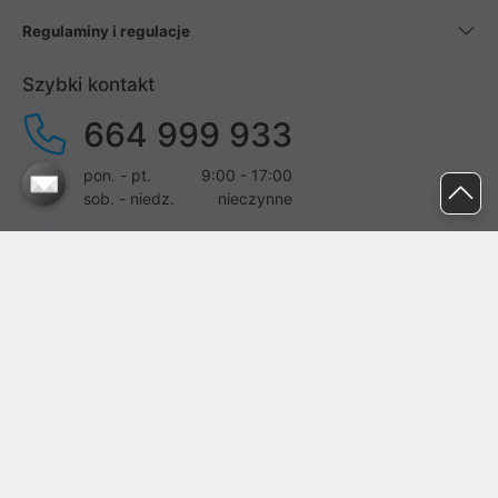
Regulaminy i regulacje
Szybki kontakt
664 999 933
pon. - pt.
9:00 - 17:00
sob. - niedz.
nieczynne
pomoc@proline.pl
Dołącz do nas
Zgłoś błąd na stronie
Proline SA z siedzibą w Mirkowie (55-095), przy ul. Brzozowej 5,
wpisana do rejestru przedsiębiorców Krajowego Rejestru Sądowego
przez Sąd Rejonowy dla Wrocławia-Fabrycznej we Wrocławiu, VI
Wydział Gospodarczy Krajowego Rejestru Sądowego pod nr KRS: