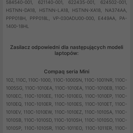
584540-001, 621140-001, 622435-001, 624502-001,
HSTNN-DA18, HSTNN-LA18, HSTNN-XA18, NA374AA,
PPP018H, PPP018L, VP-030ADU00-000, E449AA, PA-
1400-18HL
Zasilacz odpowiedni dla następujących modeli
laptopów:
Compaq seria Mini
102, 110C, 110C-1000, 110C-1000SN, 110C-1001NR, 110C-
1005SG, 110C-1010EA, 110C-1010EA, 110C-1010EB, 110C-
1010EC, 110C-1010EE, 110C-1010EG, 110C-1010EP, 110C-
1010EQ, 110C-1010ER, 110C-1010ES, 110C-1010ET, 110C-
1010EV, 110C-1010EW, 110C-1010EZ, 110C-1010SA, 110C-
1010SB, 110C-1010SD, 110C-1010SH, 110C-1010SO, 110C-
1010SP, 110C-1010SR, 110C-1011EO, 110C-1011ER, 110C-