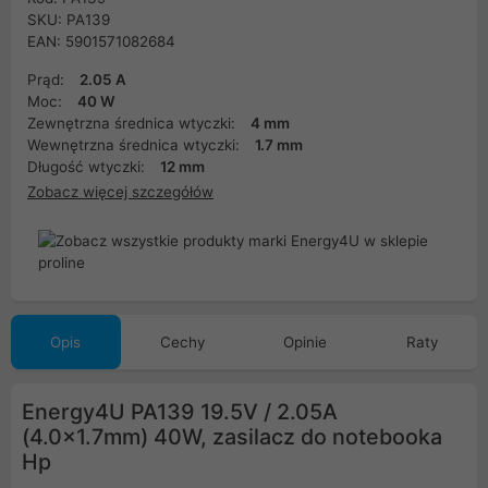
SKU: PA139
EAN: 5901571082684
Prąd:
2.05 A
Moc:
40 W
Zewnętrzna średnica wtyczki:
4 mm
Wewnętrzna średnica wtyczki:
1.7 mm
Długość wtyczki:
12 mm
Zobacz więcej szczegółów
Opis
Cechy
Opinie
Raty
Energy4U PA139 19.5V / 2.05A
(4.0x1.7mm) 40W, zasilacz do notebooka
Hp