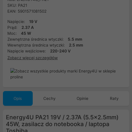
SKU: PA21
EAN: 5901571081502
Napięcie:
19 V
Prąd:
2.37 A
Moc:
45 W
Zewnętrzna średnica wtyczki:
5.5 mm
Wewnętrzna średnica wtyczki:
2.5 mm
Napięcie wejściowe:
220-240 V
Zobacz więcej szczegółów
Opis
Cechy
Opinie
Raty
Energy4U PA21 19V / 2.37A (5.5x2.5mm)
45W, zasilacz do notebooka / laptopa
Toshiba