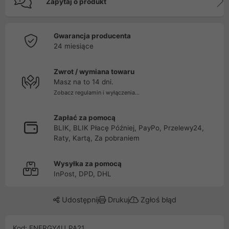
Zapytaj o produkt
Gwarancja producenta
24 miesiące
Zwrot / wymiana towaru
Masz na to 14 dni.
Zobacz regulamin i wyłączenia...
Zapłać za pomocą
BLIK, BLIK Płacę Później, PayPo, Przelewy24,
Raty, Kartą, Za pobraniem
Wysyłka za pomocą
InPost, DPD, DHL
Udostępnij
Drukuj
Zgłoś błąd
Kod: ENERGY4U_PA21