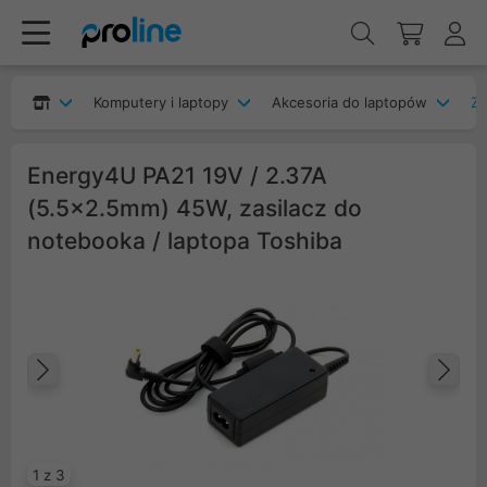
Komputery i laptopy
Akcesoria do laptopów
Za
Energy4U PA21 19V / 2.37A
(5.5x2.5mm) 45W, zasilacz do
notebooka / laptopa Toshiba
Poprzedni
Na
1 z 3