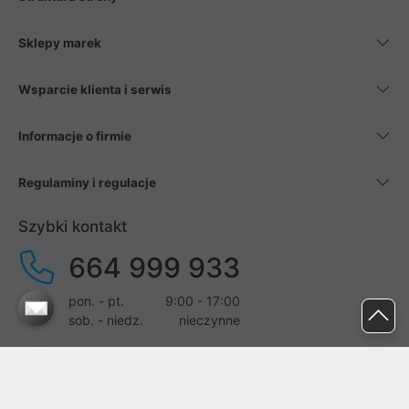
Sklepy marek
Wsparcie klienta i serwis
Informacje o firmie
Regulaminy i regulacje
Szybki kontakt
664 999 933
pon. - pt.
9:00 - 17:00
sob. - niedz.
nieczynne
pomoc@proline.pl
Dołącz do nas