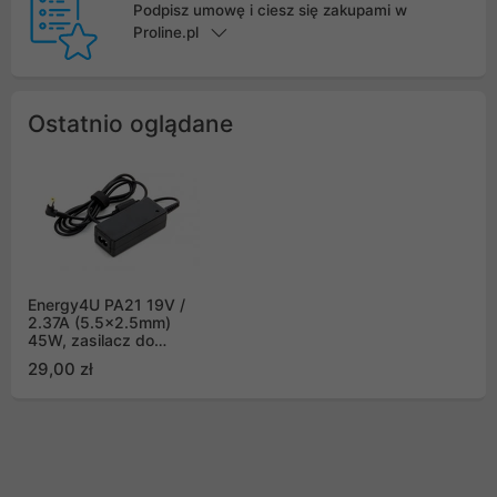
Podpisz umowę i ciesz się zakupami w
Proline.pl
Ostatnio oglądane
Energy4U PA21 19V /
2.37A (5.5x2.5mm)
45W, zasilacz do
notebooka / laptopa
29,00 zł
Toshiba