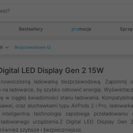
Bestsellery
pro
mocje
Sprzę
SB
Bezprzewodowe Qi
igital LED Display Gen 2 15W
ą nowoczesną ładowarką bezprzewodową. Zapomnij 
on na ładowarce, by szybko odnowić energię. Wyświetlac
ię w ciągłej świadomości stanu ładowania. Kompatybiln
awei, oraz słuchawkami typu AirPods 2 i Pro, ładowark
nteligentna technologia zapobiega przeładowaniu 
ładowanego urządzenia.Z Digital LED Display Gen 
 również szybsze i bezpieczniejsze.