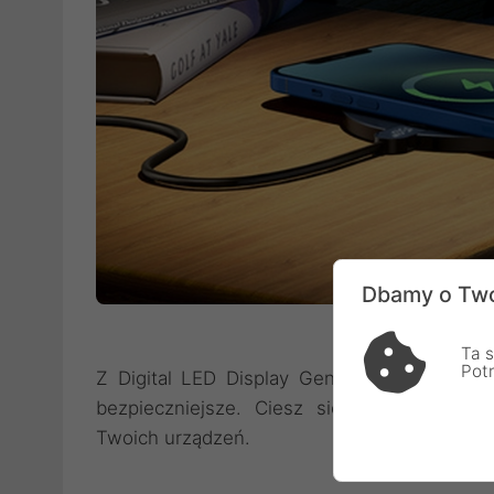
Dbamy o Two
Ta s
Pot
Z Digital LED Display Gen 2 ładowanie staj
bezpieczniejsze. Ciesz się nowoczesnym 
Twoich urządzeń.