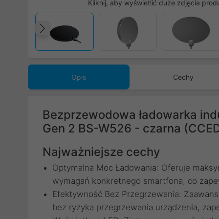
Kliknij, aby wyświetlić duże zdjęcia prod
Poprzedni
Opis
Cechy
Bezprzewodowa ładowarka induk
Gen 2 BS-W526 - czarna (CCE
Najważniejsze cechy
Optymalna Moc Ładowania: Oferuje maksym
wymagań konkretnego smartfona, co zapew
Efektywność Bez Przegrzewania: Zaawanso
bez ryzyka przegrzewania urządzenia, zap