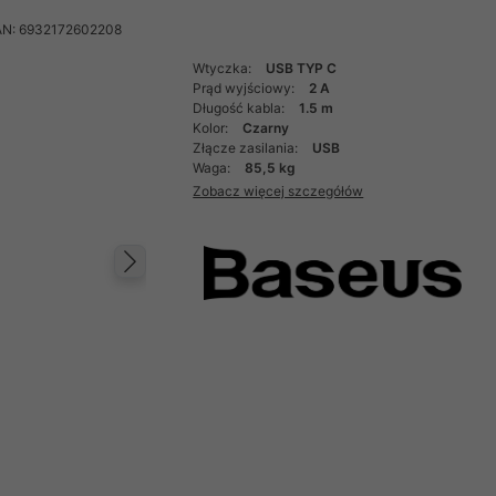
AN: 6932172602208
Wtyczka:
USB TYP C
Prąd wyjściowy:
2 A
Długość kabla:
1.5 m
Kolor:
Czarny
Złącze zasilania:
USB
Waga:
85,5 kg
Zobacz więcej szczegółów
Następny