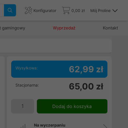
Konfigurator
0,00 zł
Mój Proline
t gamingowy
Wyprzedaż
Kontakt
62,99 zł
Wysyłkowa:
o
65,00 zł
Stacjonarna:
z
a
a
Dodaj do koszyka
i
2
Na wyczerpaniu