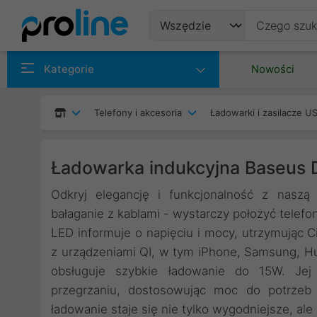
Produkty
Kategorie
Nowości
Producenci
Telefony i akcesoria
Ładowarki i zasilacze U
Kategorie
Ładowarka indukcyjna Baseus D
Odkryj elegancję i funkcjonalność z nasz
bałaganie z kablami - wystarczy położyć telef
LED informuje o napięciu i mocy, utrzymując C
z urządzeniami QI, w tym iPhone, Samsung, Hu
obsługuje szybkie ładowanie do 15W. Jej i
przegrzaniu, dostosowując moc do potrzeb 
ładowanie staje się nie tylko wygodniejsze, ale