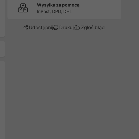
Wysyłka za pomocą
InPost, DPD, DHL
Udostępnij
Drukuj
Zgłoś błąd