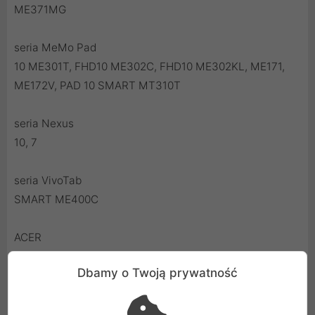
ME371MG
seria MeMo Pad
10 ME301T, FHD10 ME302C, FHD10 ME302KL, ME171,
ME172V, PAD 10 SMART MT310T
seria Nexus
10, 7
seria VivoTab
SMART ME400C
ACER
Dbamy o Twoją prywatność
seria Iconia Tab
A1-810, A110, B1-A71