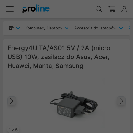
Komputery i laptopy
Akcesoria do laptopów
Za
Energy4U TA/AS01 5V / 2A (micro
USB) 10W, zasilacz do Asus, Acer,
Huawei, Manta, Samsung
Poprzedni
Na
1 z 5