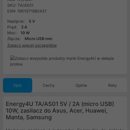
SKU: TA/AS01
EAN: 5901571082431
Napięcie:
5 V
Prąd:
2 A
Moc:
10 W
Złącze:
Micro USB mm
Zobacz więcej szczegółów
Opis
Cechy
Opinie
Raty
Energy4U TA/AS01 5V / 2A (micro USB)
10W, zasilacz do Asus, Acer, Huawei,
Manta, Samsung