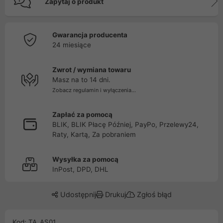
Zapytaj o produkt
Gwarancja producenta
24 miesiące
Zwrot / wymiana towaru
Masz na to 14 dni.
Zobacz regulamin i wyłączenia...
Zapłać za pomocą
BLIK, BLIK Płacę Później, PayPo, Przelewy24,
Raty, Kartą, Za pobraniem
Wysyłka za pomocą
InPost, DPD, DHL
Udostępnij
Drukuj
Zgłoś błąd
Kod: TA_AS01