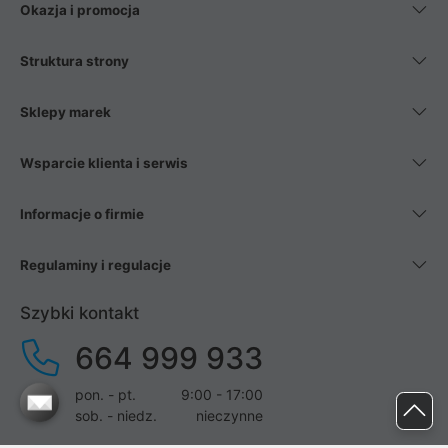
Okazja i promocja
Struktura strony
Sklepy marek
Wsparcie klienta i serwis
Informacje o firmie
Regulaminy i regulacje
Szybki kontakt
664 999 933
pon. - pt.
9:00 - 17:00
sob. - niedz.
nieczynne