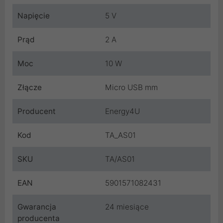
Napięcie
5 V
Prąd
2 A
Moc
10 W
Złącze
Micro USB mm
Producent
Energy4U
Kod
TA_AS01
SKU
TA/AS01
EAN
5901571082431
Gwarancja
24 miesiące
producenta