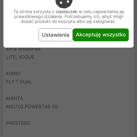
EVOQ
Ta strona korzysta z
ciasteczek
w celu zapewnienia jej
QPAD-710A
prawidłowego działania. Potrzebujemy ich, abyś mógł
dodać produkt do koszyka albo się zalogować.
HUAWEI
Akceptuję wszystko
Ustawienia
seria MediaPad
LITE, VOGUE
KIANO
FLY 7 DUAL
MANTA
MID703 POWERTAB 3G
PRESTIGIO