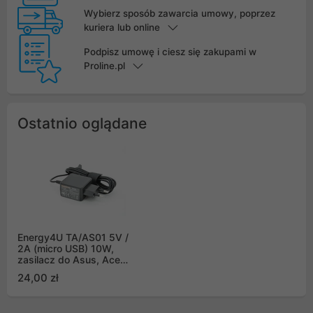
Wybierz sposób zawarcia umowy, poprzez
kuriera lub online
Podpisz umowę i ciesz się zakupami w
Proline.pl
Ostatnio oglądane
Energy4U TA/AS01 5V /
2A (micro USB) 10W,
zasilacz do Asus, Acer,
Huawei, Manta,
24,00 zł
Samsung