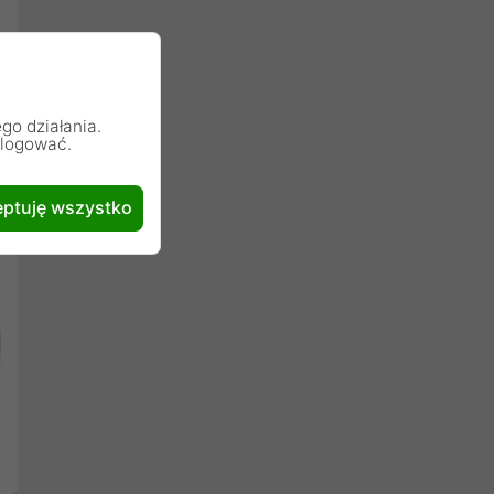
go działania.
alogować.
ptuję wszystko
Następny