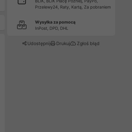
BLIK, BLIK Płacę Później, PayPo,
Przelewy24, Raty, Kartą, Za pobraniem
Wysyłka za pomocą
InPost, DPD, DHL
Udostępnij
Drukuj
Zgłoś błąd