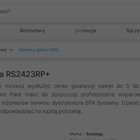
Bestsellery
pro
mocje
Sprzę
iowe
Serwery plików NAS
dla RS2423RP+
 możesz wydłużyć okres gwarancji nawet do 5 lat
e Pack masz do dyspozycji profesjonalne wsparci
 inżynierów serwisu dystrybutora EPA Systemy. Dzwoń
 odpowiedzieć na każdą potrzebę.
Marka:
Synology