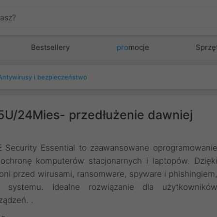
Bestsellery
pro
mocje
Sprzę
Antywirusy i bezpieczeństwo
5U/24Mies- przedłużenie dawniej
E Security Essential to zaawansowane oprogramowani
ochronę komputerów stacjonarnych i laptopów. Dzięk
oni przed wirusami, ransomware, spyware i phishingiem
a systemu. Idealne rozwiązanie dla użytkownikó
ządzeń. .