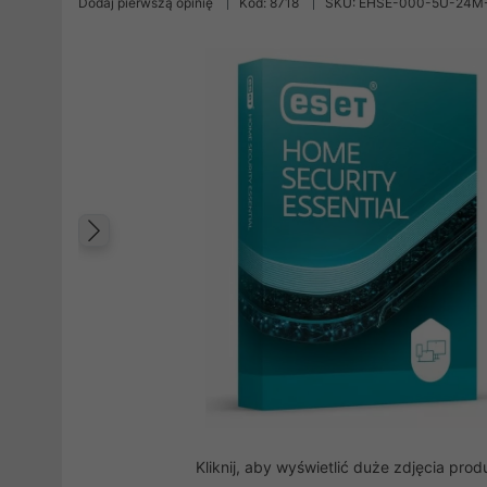
Dodaj pierwszą opinię
Kod: 8718
SKU: EHSE-000-5U-24M
Poprzedni
Kliknij, aby wyświetlić duże zdjęcia prod