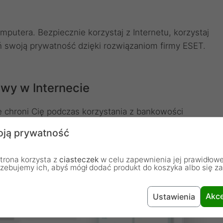
utera. Bezpiecznie korzystaj z Internetu, korzystaj
ń swoją prywatność dzięki rozwiązaniom firmy ESET.
ewy w Internecie
 chroni Cię podczas korzystania z bankowości
ej przeglądarce, możesz bezpiecznie realizować
ją prywatność
trona korzysta z
ciasteczek
w celu zapewnienia jej prawidłowe
rzebujemy ich, abyś mógł dodać produkt do koszyka albo się z
Akce
Ustawienia