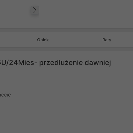
Następny
Opinie
Raty
5U/24Mies- przedłużenie dawniej
necie