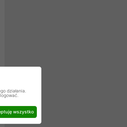
go działania.
alogować.
ptuję wszystko