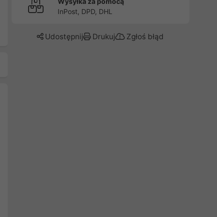
Wysyłka za pomocą
InPost, DPD, DHL
Udostępnij
Drukuj
Zgłoś błąd