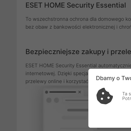
ESET HOME Security Essential
To wszechstronna ochrona dla domowego komp
bez obaw z bankowości elektronicznej i chro
Bezpieczniejsze zakupy i przel
ESET HOME Security Essential automatycznie
internetowej. Dzięki specjalnie zabezpieczon
Dbamy o Two
przelewy online i korzystać z e-portfeli.
Ta s
Pot