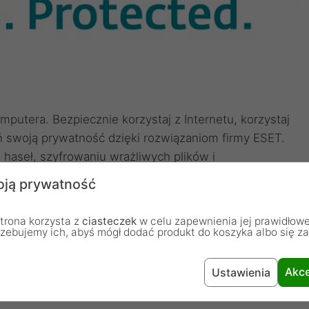
utera. Bezpiecznie korzystaj z Internetu, korzystaj
ń swoją prywatność dzięki rozwiązaniom firmy ESET.
haseł, szyfrowaniu wrażliwych plików i
.
ją prywatność
trona korzysta z
ciasteczek
w celu zapewnienia jej prawidłowe
ewy w Internecie
rzebujemy ich, abyś mógł dodać produkt do koszyka albo się z
chroni Cię podczas korzystania z bankowości
Akce
Ustawienia
ej przeglądarce, możesz bezpiecznie realizować