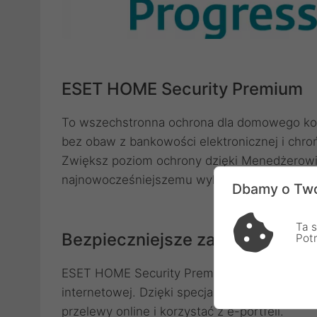
ESET HOME Security Premium
To wszechstronna ochrona dla domowego komp
bez obaw z bankowości elektronicznej i chro
Zwiększ poziom ochrony dzięki Menedżerowi 
najnowocześniejszemu wykrywaniu zagrożeń
Dbamy o Two
Ta s
Bezpieczniejsze zakupy i przel
Pot
ESET HOME Security Premium automatycznie 
internetowej. Dzięki specjalnie zabezpieczon
przelewy online i korzystać z e-portfeli.