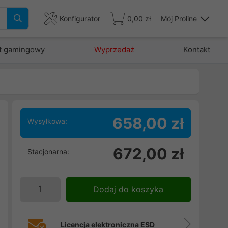
Konfigurator
0,00 zł
Mój Proline
t gamingowy
Wyprzedaż
Kontakt
658,00 zł
Wysyłkowa:
672,00 zł
Stacjonarna:
e
w
m
Dodaj do koszyka
,
m
Licencja elektroniczna ESD