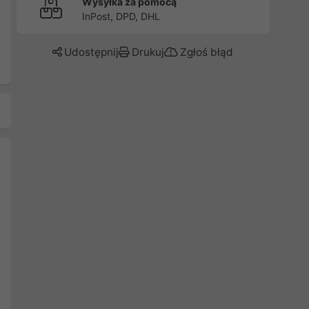
Wysyłka za pomocą
InPost, DPD, DHL
Udostępnij
Drukuj
Zgłoś błąd