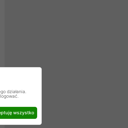
go działania.
alogować.
ptuję wszystko