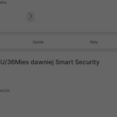
uktu
Następny
Opinie
Raty
U/36Mies dawniej Smart Security
necie