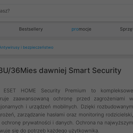
Bestsellery
pro
mocje
Sprzę
Antywirusy i bezpieczeństwo
U/36Mies dawniej Smart Security
. ESET HOME Security Premium to kompleksow
feruje zaawansowaną ochronę przed zagrożeniami 
cjonarnych i urządzeń mobilnych. Dzięki rozbudowany
ożeń, zarządzanie hasłami oraz monitoring rodzicielski
ochronę prywatności i danych. Ochrona na najwyższy
wuje się do potrzeb każdego użytkownika.