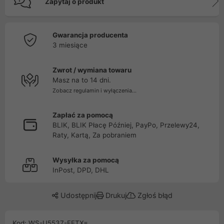
Zapytaj o produkt
Gwarancja producenta
3 miesiące
Zwrot / wymiana towaru
Masz na to 14 dni.
Zobacz regulamin i wyłączenia...
Zapłać za pomocą
BLIK, BLIK Płacę Później, PayPo, Przelewy24,
Raty, Kartą, Za pobraniem
Wysyłka za pomocą
InPost, DPD, DHL
Udostępnij
Drukuj
Zgłoś błąd
Kod: WS-U5537-FETX=