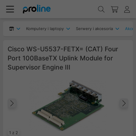
Komputery i laptopy
Serwery i akcesoria
Akces
Cisco WS-U5537-FETX= (CAT) Four
Port 100BaseTX Uplink Module for
Supervisor Engine III
Poprzedni
Na
1 z 2