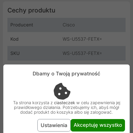
Cechy produktu
Producent
Cisco
Kod
WS-U5537-FETX=
SKU
WS-U5537-FETX=
EAN
5904569405144
Dbamy o Twoją prywatność
Gwarancja
3 miesiące
producenta
Osoba odpowiedzialna i bezpieczeństwo
Ta strona korzysta z
ciasteczek
w celu zapewnienia jej
prawidłowego działania. Potrzebujemy ich, abyś mógł
dodać produkt do koszyka albo się zalogować.
Uniwersalna informacja o bezpieczeństwie
Akceptuję wszystko
Ustawienia