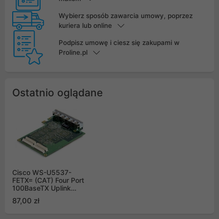
Wybierz sposób zawarcia umowy, poprzez
kuriera lub online
Podpisz umowę i ciesz się zakupami w
Proline.pl
Ostatnio oglądane
Cisco WS-U5537-
FETX= (CAT) Four Port
100BaseTX Uplink
Module for Supervisor
87,00 zł
Engine III