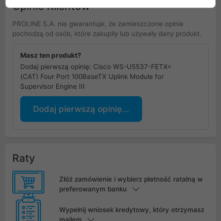
Opinie Klientów
PROLINE S.A. nie gwarantuje, że zamieszczone opinie
pochodzą od osób, które zakupiły lub używały dany produkt.
Masz ten produkt?
Dodaj pierwszą opinię: Cisco WS-U5537-FETX=
(CAT) Four Port 100BaseTX Uplink Module for
Supervisor Engine III
Dodaj pierwszą opinię...
Raty
Złóż zamówienie i wybierz płatność ratalną w
preferowanym banku
Wypełnij wniosek kredytowy, który otrzymasz
mailem