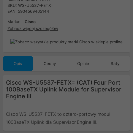
SKU: WS-U5537-FETX=
EAN: 5904569405144
Marka:
Cisco
Zobacz więcej szczegółów
Opis
Cechy
Opinie
Raty
Cisco WS-U5537-FETX= (CAT) Four Port
100BaseTX Uplink Module for Supervisor
Engine III
Cisco WS-U5537-FETX to cztero-portowy moduł
100BaseTX Uplink dla Supervisor Engine III.