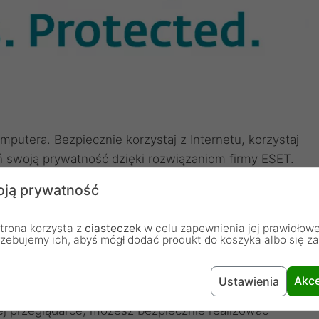
utera. Bezpiecznie korzystaj z Internetu, korzystaj
ń swoją prywatność dzięki rozwiązaniom firmy ESET.
haseł, szyfrowaniu wrażliwych plików i
ją prywatność
.
trona korzysta z
ciasteczek
w celu zapewnienia jej prawidłowe
rzebujemy ich, abyś mógł dodać produkt do koszyka albo się z
ewy w Internecie
Akce
Ustawienia
chroni Cię podczas korzystania z bankowości
ej przeglądarce, możesz bezpiecznie realizować