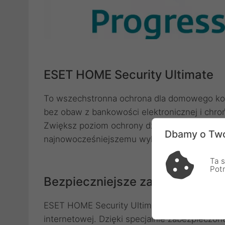
ESET HOME Security Ultimate
To wszechstronna ochrona dla domowego komp
bez obaw z bankowości elektronicznej i chro
Zwiększ poziom ochrony dzięki Menedżerowi 
Dbamy o Two
najnowocześniejszemu wykrywaniu zagrożeń
Ta s
Pot
Bezpieczniejsze zakupy i przel
ESET HOME Security Ultimate automatycznie 
internetowej. Dzięki specjalnie zabezpieczon