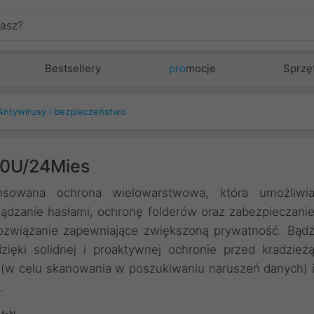
Bestsellery
pro
mocje
Sprzę
Antywirusy i bezpieczeństwo
10U/24Mies
sowana ochrona wielowarstwowa, która umożliwi
ądzanie hasłami, ochronę folderów oraz zabezpieczani
 rozwiązanie zapewniające zwiększoną prywatność. Bąd
ięki solidnej i proaktywnej ochronie przed kradzież
 (w celu skanowania w poszukiwaniu naruszeń danych) 
.
M-N