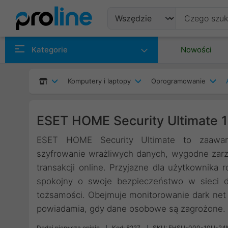
Produkty
Kategorie
Nowości
Producenci
Komputery i laptopy
Oprogramowanie
Kategorie
ESET HOME Security Ultimate 
ESET HOME Security Ultimate to zaawan
szyfrowanie wrażliwych danych, wygodne zarz
transakcji online. Przyjazne dla użytkownika
spokojny o swoje bezpieczeństwo w sieci dz
tożsamości. Obejmuje monitorowanie dark net
powiadamia, gdy dane osobowe są zagrożone. 
Dodaj pierwszą opinię
Kod: 8227
SKU: EHSU-000-10U-24