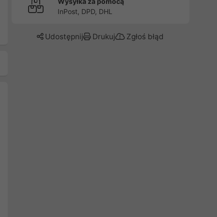
Wysyłka za pomocą
InPost, DPD, DHL
Udostępnij
Drukuj
Zgłoś błąd