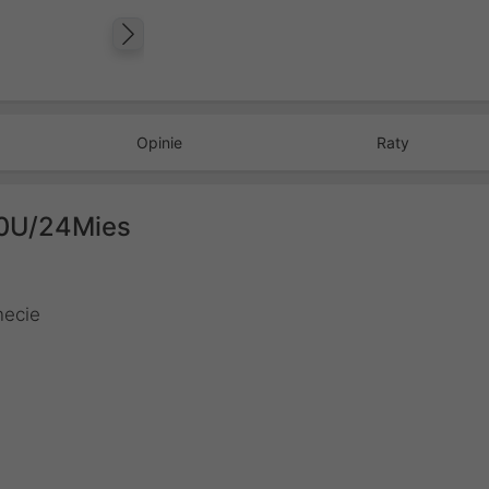
Następny
Opinie
Raty
10U/24Mies
necie