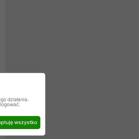
go działania.
alogować.
ptuję wszystko