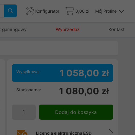
Konfigurator
0,00 zł
Mój Proline
t gamingowy
Wyprzedaż
Kontakt
1 058,00 zł
Wysyłkowa:
a
1 080,00 zł
Stacjonarna:
e
ź
ą
Dodaj do koszyka
i
Licencja elektroniczna ESD