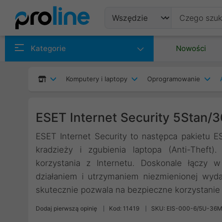
Produkty
Kategorie
Nowości
Producenci
Komputery i laptopy
Oprogramowanie
Kategorie
ESET Internet Security 5Stan/3
ESET Internet Security to następca pakietu 
kradzieży i zgubienia laptopa (Anti-Theft
korzystania z Internetu. Doskonale łączy
działaniem i utrzymaniem niezmienionej wyda
skutecznie pozwala na bezpieczne korzystanie 
Dodaj pierwszą opinię
Kod: 11419
SKU: EIS-000-6/5U-36