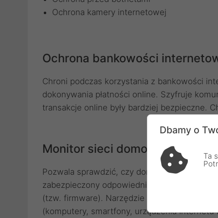
Ochrona kamery internetowej
Ochrona bankowości interneto
Chroni podczas korzystania z bankowości in
dokonywania płatności online. Szyfruje komun
transakcje online były bardziej bezpieczne. 
Dbamy o Two
Monitor sieci domowej NOWA 
Ta s
Pot
Pozwala sprawdzić, czy domowy router jest po
zabezpieczony odpowiednio silnym hasłem or
(tzw. firmware). Narzędzie udostępnia równi
(komputery, smartfony, urządzenia Internetu R