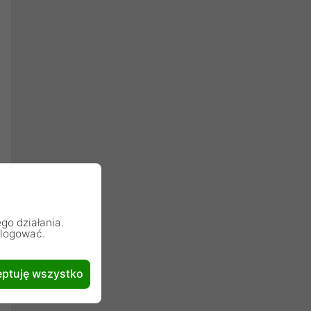
go działania.
alogować.
ptuję wszystko