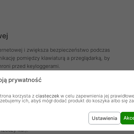
wej
ternetowej i zwiększa bezpieczeństwo podczas
ikację pomiędzy klawiaturą a przeglądarką, by
Chroni przed keyloggerami.
ją prywatność
WERSJA
trona korzysta z
ciasteczek
w celu zapewnienia jej prawidłowe
rzebujemy ich, abyś mógł dodać produkt do koszyka albo się z
datny na ataki, m.in. czy dostęp do niego jest
az czy urządzenie posiada aktualne oprogramowanie
Akce
Ustawienia
eż listę urządzeń podłączonych do domowej sieci Wi-Fi
zeczy itd.).