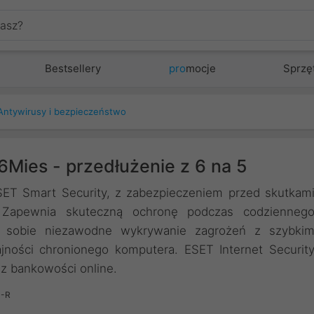
Bestsellery
pro
mocje
Sprzę
Antywirusy i bezpieczeństwo
6Mies - przedłużenie z 6 na 5
ESET Smart Security, z zabezpieczeniem przed skutkam
). Zapewnia skuteczną ochronę podczas codzienneg
 w sobie niezawodne wykrywanie zagrożeń z szybki
jności chronionego komputera. ESET Internet Securit
z bankowości online.
M-R