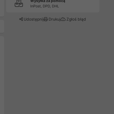
Wysyłka za pomocą
InPost, DPD, DHL
Udostępnij
Drukuj
Zgłoś błąd