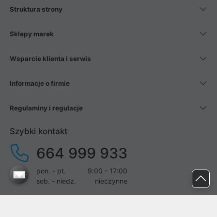
Struktura strony
Sklepy marek
Wsparcie klienta i serwis
Informacje o firmie
Regulaminy i regulacje
Szybki kontakt
664 999 933
pon. - pt.
9:00 - 17:00
sob. - niedz.
nieczynne
pomoc@proline.pl