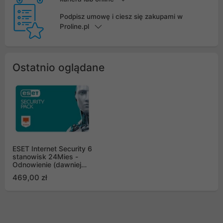
Podpisz umowę i ciesz się zakupami w
Proline.pl
Ostatnio oglądane
ESET Internet Security 6
stanowisk 24Mies -
Odnowienie (dawniej
Security Pack 3
469,00 zł
komputery 3 smartfony)