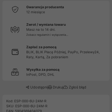
Gwarancja producenta
12 miesiące
Zwrot / wymiana towaru
Masz na to 14 dni.
Zobacz regulamin i wyłączenia...
Zapłać za pomocą
BLIK, BLIK Płacę Później, PayPo, Przelewy24,
Raty, Kartą, Za pobraniem
Wysyłka za pomocą
InPost, DPD, DHL
Udostępnij
Drukuj
Zgłoś błąd
Kod: ESP-000-6U-24M-R
SKU: ESP-000-6U-24M-R
EAN: 5904569404079