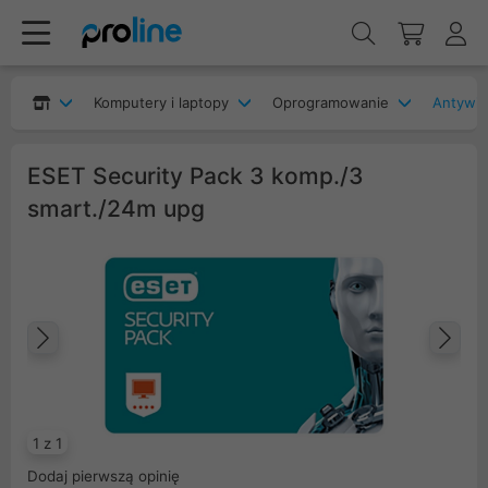
Komputery i laptopy
Oprogramowanie
Antywir
ESET Security Pack 3 komp./3
smart./24m upg
Poprzedni
Na
1 z 1
Dodaj pierwszą opinię