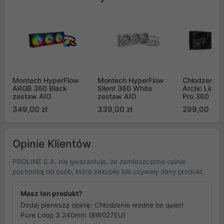
Montech HyperFlow
Montech HyperFlow
Chłodzenie
ARGB 360 Black
Silent 360 White
Arctic Liquid
zestaw AIO
zestaw AIO
Pro 360 Bla
(ACFRE001
349,00 zł
339,00 zł
299,00 zł
Opinie Klientów
PROLINE S.A. nie gwarantuje, że zamieszczone opinie
pochodzą od osób, które zakupiły lub używały dany produkt.
Masz ten produkt?
Dodaj pierwszą opinię: Chłodzenie wodne be quiet!
Pure Loop 3 240mm (BW027EU)