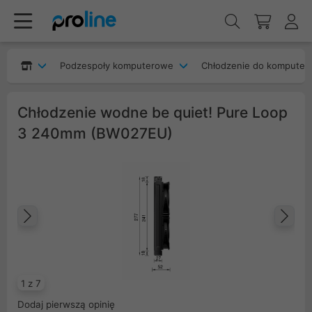
Podzespoły komputerowe
Chłodzenie do komputer
Chłodzenie wodne be quiet! Pure Loop
3 240mm (BW027EU)
Poprzedni
Na
1 z 7
Dodaj pierwszą opinię