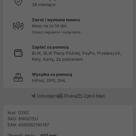
36 miesiące
Zwrot / wymiana towaru
Masz na to 14 dni.
Zobacz regulamin i wyłączenia...
Zapłać za pomocą
BLIK, BLIK Płacę Później, PayPo, Przelewy24,
Raty, Kartą, Za pobraniem
Wysyłka za pomocą
InPost, DPD, DHL
Udostępnij
Drukuj
Zgłoś błąd
Kod: 12262
SKU: BW027EU
EAN: 4260052193167
Długość węży:
400 mm