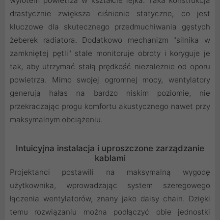
wylotem powietrza w kształcie lejka. Taka konstrukcja
drastycznie zwiększa ciśnienie statyczne, co jest
kluczowe dla skutecznego przedmuchiwania gęstych
żeberek radiatora. Dodatkowo mechanizm "silnika w
zamkniętej pętli" stale monitoruje obroty i koryguje je
tak, aby utrzymać stałą prędkość niezależnie od oporu
powietrza. Mimo swojej ogromnej mocy, wentylatory
generują hałas na bardzo niskim poziomie, nie
przekraczając progu komfortu akustycznego nawet przy
maksymalnym obciążeniu.
Intuicyjna instalacja i uproszczone zarządzanie
kablami
Projektanci postawili na maksymalną wygodę
użytkownika, wprowadzając system szeregowego
łączenia wentylatorów, znany jako daisy chain. Dzięki
temu rozwiązaniu można podłączyć obie jednostki