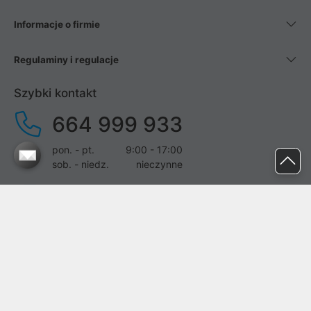
Informacje o firmie
Regulaminy i regulacje
Szybki kontakt
664 999 933
pon. - pt.
9:00 - 17:00
sob. - niedz.
nieczynne
pomoc@proline.pl
Dołącz do nas
Zgłoś błąd na stronie
Proline SA z siedzibą w Mirkowie (55-095), przy ul. Brzozowej 5,