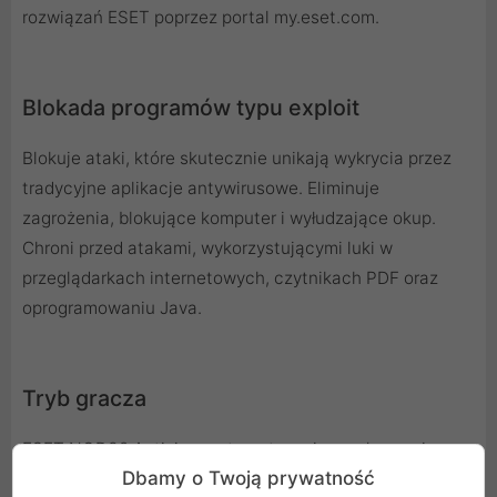
rozwiązań ESET poprzez portal my.eset.com.
Blokada programów typu exploit
Blokuje ataki, które skutecznie unikają wykrycia przez
tradycyjne aplikacje antywirusowe. Eliminuje
zagrożenia, blokujące komputer i wyłudzające okup.
Chroni przed atakami, wykorzystującymi luki w
przeglądarkach internetowych, czytnikach PDF oraz
oprogramowaniu Java.
Tryb gracza
ESET NOD32 Antivirus automatycznie przełącza się w
Dbamy o Twoją prywatność
tryb dyskretny, w chwili uruchomienia dowolnej aplikacji