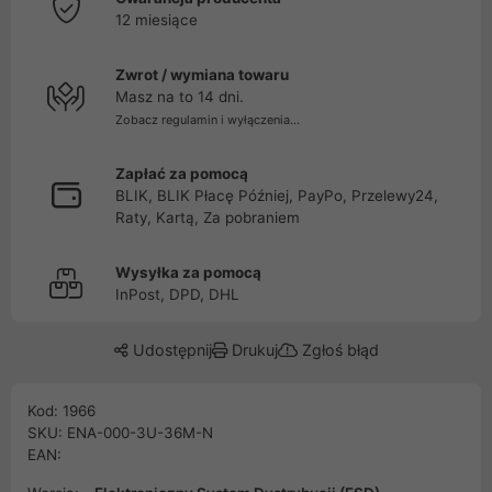
12 miesiące
Zwrot / wymiana towaru
Masz na to 14 dni.
Zobacz regulamin i wyłączenia...
Zapłać za pomocą
BLIK, BLIK Płacę Później, PayPo, Przelewy24,
Raty, Kartą, Za pobraniem
Wysyłka za pomocą
InPost, DPD, DHL
Udostępnij
Drukuj
Zgłoś błąd
Kod: 1966
SKU: ENA-000-3U-36M-N
EAN: