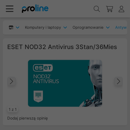
Komputery i laptopy
Oprogramowanie
Antywir
ESET NOD32 Antivirus 3Stan/36Mies
Poprzedni
Na
1 z 1
Dodaj pierwszą opinię