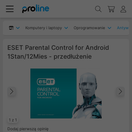
Komputery i laptopy
Oprogramowanie
Antywir
ESET Parental Control for Android
1Stan/12Mies - przedłużenie
Poprzedni
Na
1 z 1
Dodaj pierwszą opinię