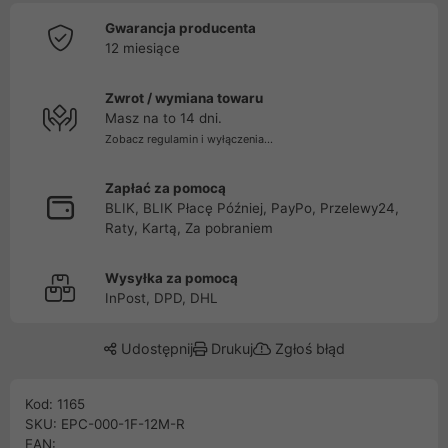
Gwarancja producenta
12 miesiące
Zwrot / wymiana towaru
Masz na to 14 dni.
Zobacz regulamin i wyłączenia...
Zapłać za pomocą
BLIK, BLIK Płacę Później, PayPo, Przelewy24,
Raty, Kartą, Za pobraniem
Wysyłka za pomocą
InPost, DPD, DHL
Udostępnij
Drukuj
Zgłoś błąd
Kod: 1165
SKU: EPC-000-1F-12M-R
EAN: