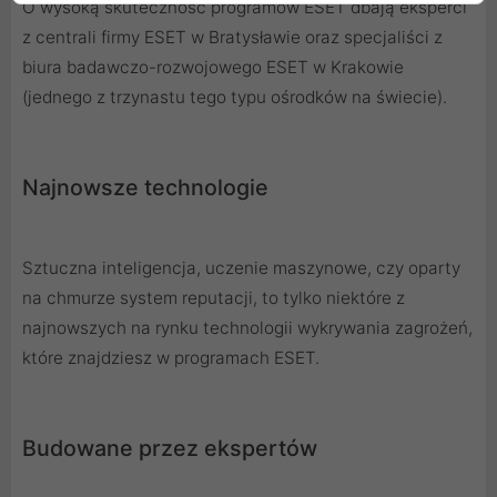
O wysoką skuteczność programów ESET dbają eksperci
z centrali firmy ESET w Bratysławie oraz specjaliści z
biura badawczo-rozwojowego ESET w Krakowie
(jednego z trzynastu tego typu ośrodków na świecie).
Najnowsze technologie
Sztuczna inteligencja, uczenie maszynowe, czy oparty
na chmurze system reputacji, to tylko niektóre z
najnowszych na rynku technologii wykrywania zagrożeń,
które znajdziesz w programach ESET.
Budowane przez ekspertów