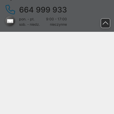
664 999 933
pon. - pt.
9:00 - 17:00
sob. - niedz.
nieczynne
pomoc@proline.pl
Dołącz do nas
Zgłoś błąd na stronie
Proline SA z siedzibą w Mirkowie (55-095), przy ul. Brzozowej 5,
wpisana do rejestru przedsiębiorców Krajowego Rejestru Sądowego
przez Sąd Rejonowy dla Wrocławia-Fabrycznej we Wrocławiu, VI
Wydział Gospodarczy Krajowego Rejestru Sądowego pod nr KRS:
0000282071, NIP: 8951898022, REGON: 020482041, BDO:
000437899. Kapitał zakładowy Spółki wynosi 500000,00 zł i został
on opłacony w całości.
© proline 1996 - 2026. Wszelkie prawa zastrzeżone.