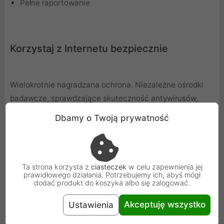
Pełne raportowanie
Korzystaj z Internetu bezpiecznie
Wielokrotnie nagradzana ochrona. Niezależne ośrodki
badawcze, sprawdzające skuteczność antywirusów,
plasują firmę ESET wśród najlepszych w branży.
Dbamy o Twoją prywatność
Produkty ESET zdobyły m.in. rekordową liczbę nagród
VB100.
Ta strona korzysta z
ciasteczek
w celu zapewnienia jej
prawidłowego działania. Potrzebujemy ich, abyś mógł
Wyprodukowane w Unii, rozwijane w
dodać produkt do koszyka albo się zalogować.
Polsce
Akceptuję wszystko
Ustawienia