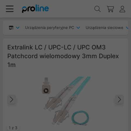
Urządzenia peryferyjne PC
Urządzenia sieciowe
Extralink LC / UPC-LC / UPC OM3
Patchcord wielomodowy 3mm Duplex
1m
Poprzedni
Na
1 z 3