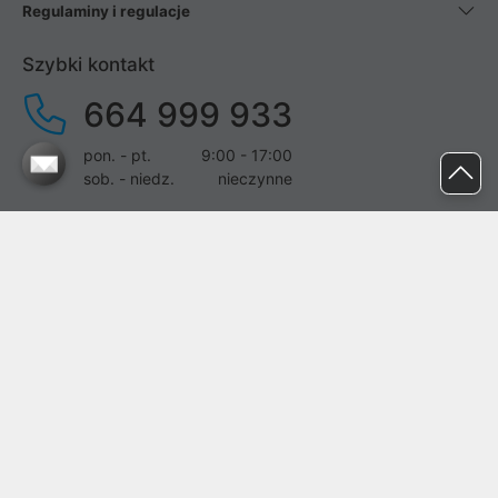
Regulaminy i regulacje
Szybki kontakt
664 999 933
pon. - pt.
9:00 - 17:00
sob. - niedz.
nieczynne
pomoc@proline.pl
Dołącz do nas
Zgłoś błąd na stronie
Proline SA z siedzibą w Mirkowie (55-095), przy ul. Brzozowej 5,
wpisana do rejestru przedsiębiorców Krajowego Rejestru Sądowego
przez Sąd Rejonowy dla Wrocławia-Fabrycznej we Wrocławiu, VI
Wydział Gospodarczy Krajowego Rejestru Sądowego pod nr KRS:
0000282071, NIP: 8951898022, REGON: 020482041, BDO: