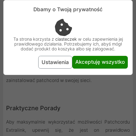
sieciowej.
Dbamy o Twoją prywatność
Średnica Kabla 3 mm
Ta strona korzysta z
ciasteczek
w celu zapewnienia jej
prawidłowego działania. Potrzebujemy ich, abyś mógł
Średnica kabla wynosząca 3 mm zapewnia
dodać produkt do koszyka albo się zalogować.
elastyczność i łatwość instalacji, co jest niezwykle
Akceptuję wszystko
Ustawienia
ważne w przypadku skomplikowanych instalacji
sieciowych. Dzięki temu możesz łatwo i szybko
zainstalować patchcord w swojej sieci.
Praktyczne Porady
Aby maksymalnie wykorzystać możliwości Patchcordu
Extralink, upewnij się, że jest on prawidłowo