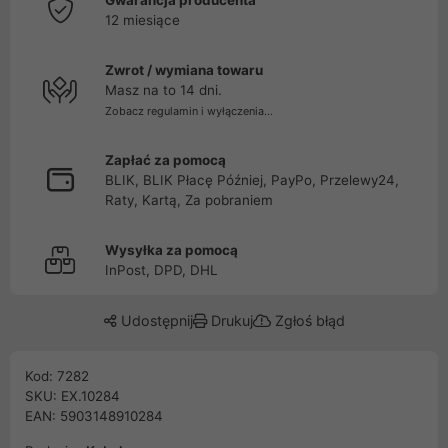
Gwarancja producenta
12 miesiące
Zwrot / wymiana towaru
Masz na to 14 dni.
Zobacz regulamin i wyłączenia...
Zapłać za pomocą
BLIK, BLIK Płacę Później, PayPo, Przelewy24,
Raty, Kartą, Za pobraniem
Wysyłka za pomocą
InPost, DPD, DHL
Udostępnij
Drukuj
Zgłoś błąd
Kod: 7282
SKU: EX.10284
EAN: 5903148910284