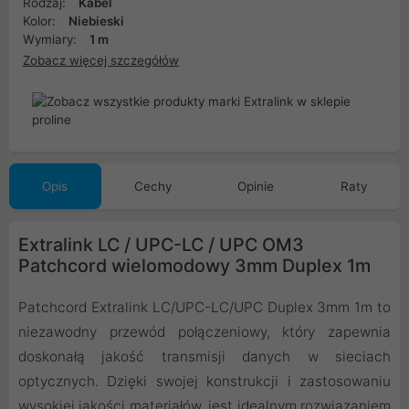
Rodzaj:
Kabel
Kolor:
Niebieski
Wymiary:
1 m
Zobacz więcej szczegółów
Opis
Cechy
Opinie
Raty
Extralink LC / UPC-LC / UPC OM3
Patchcord wielomodowy 3mm Duplex 1m
Patchcord Extralink LC/UPC-LC/UPC Duplex 3mm 1m to
niezawodny przewód połączeniowy, który zapewnia
doskonałą jakość transmisji danych w sieciach
optycznych. Dzięki swojej konstrukcji i zastosowaniu
wysokiej jakości materiałów, jest idealnym rozwiązaniem