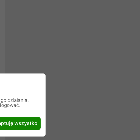
go działania.
alogować.
ptuję wszystko