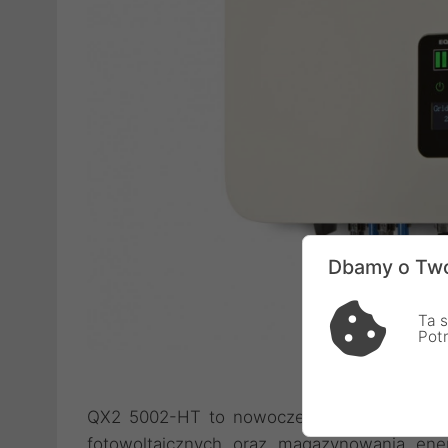
Dbamy o Two
Ta s
Pot
QX2 5002-HT to nowoczesny falownik hyb
fotowoltaicznych oraz magazynowania ener