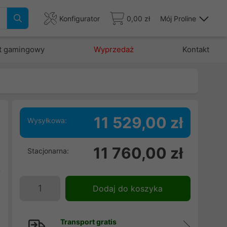
Konfigurator
0,00 zł
Mój Proline
t gamingowy
Wyprzedaż
Kontakt
11 529,00 zł
Wysyłkowa:
i
11 760,00 zł
Stacjonarna:
,
ą
j
Dodaj do koszyka
w
Transport gratis