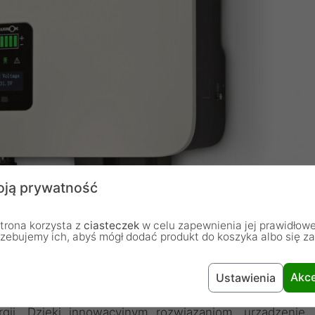
ją prywatność
trona korzysta z
ciasteczek
w celu zapewnienia jej prawidłowe
rzebujemy ich, abyś mógł dodać produkt do koszyka albo się z
Akce
Ustawienia
rydowy zaprojektowany do zastosowań w systemach
gii. Dzięki innowacyjnym rozwiązaniom, urządzenie