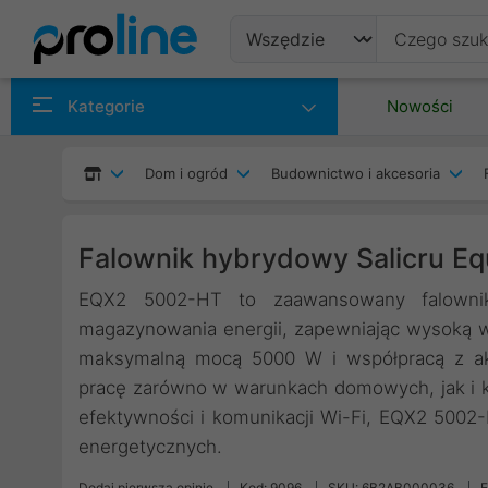
Produkty
Kategorie
Nowości
Producenci
Dom i ogród
Budownictwo i akcesoria
Kategorie
Falownik hybrydowy Salicru 
EQX2 5002-HT to zaawansowany falownik 
magazynowania energii, zapewniając wysoką 
maksymalną mocą 5000 W i współpracą z aku
pracę zarówno w warunkach domowych, jak i k
efektywności i komunikacji Wi-Fi, EQX2 500
energetycznych.
Dodaj pierwszą opinię
Kod: 9096
SKU: 6B2AB000036
E