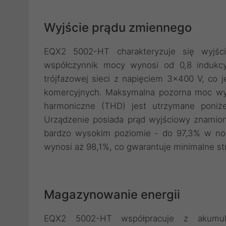
Wyjście prądu zmiennego
EQX2 5002-HT charakteryzuje się wyj
współczynnik mocy wynosi od 0,8 indukcy
trójfazowej sieci z napięciem 3x400 V, co 
komercyjnych. Maksymalna pozorna moc wyj
harmoniczne (THD) jest utrzymane poniże
Urządzenie posiada prąd wyjściowy znamion
bardzo wysokim poziomie - do 97,3% w no
wynosi aż 98,1%, co gwarantuje minimalne str
Magazynowanie energii
EQX2 5002-HT współpracuje z akumulat