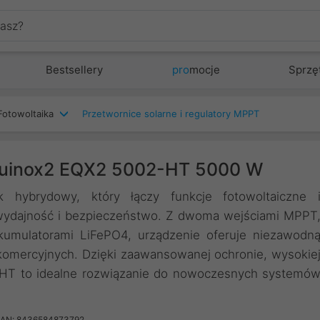
Bestsellery
pro
mocje
Sprzę
Fotowoltaika
Przetwornice solarne i regulatory MPPT
Equinox2 EQX2 5002-HT 5000 W
hybrydowy, który łączy funkcje fotowoltaiczne 
wydajność i bezpieczeństwo. Z dwoma wejściami MPPT
mulatorami LiFePO4, urządzenie oferuje niezawodn
omercyjnych. Dzięki zaawansowanej ochronie, wysokie
2-HT to idealne rozwiązanie do nowoczesnych systemó
AN: 8436584873792