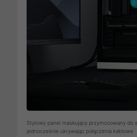
Stylowy panel maskujący przymocowany do s
jednocześnie ukrywając połączenia kablowe