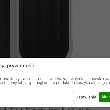
ją prywatność
trona korzysta z
ciasteczek
w celu zapewnienia jej prawidłowe
rzebujemy ich, abyś mógł dodać produkt do koszyka albo się z
Akce
Ustawienia
przepływu powietrza i przyjemnego budowania
ct 140 mm. Elegancka i łatwa do czyszczenia