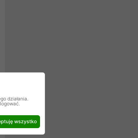
go działania.
alogować.
ptuję wszystko