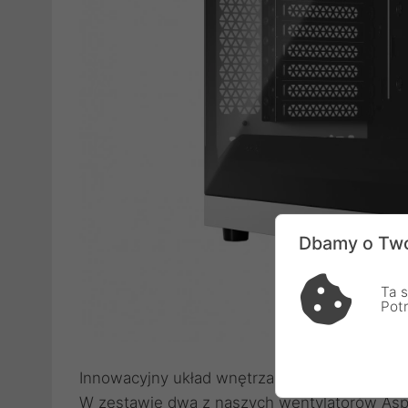
Dbamy o Two
Ta s
Pot
Innowacyjny układ wnętrza dla optymalnego 
W zestawie dwa z naszych wentylatorów Aspe