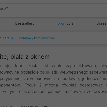
Bestsellery
pro
mocje
Sprzę
putera
Obudowy komputerowe
te, biała z oknem
ukcję, która została starannie zaprojektowana, ab
Innowacyjne podejście do układu wewnętrznego zapewni
przyjemniejsza w budowie i rozbudowie, jednocześni
komponentów. Focus 2 można również dostosować 
, w tym rozszerzeniom pamięci masowej i zestawow
FOC2A-04
EAN: 7340172703488