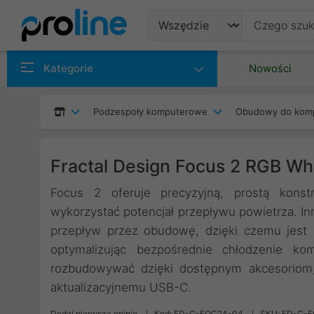
Produkty
Kategorie
Nowości
Producenci
Podzespoły komputerowe
Obudowy do kom
Kategorie
Fractal Design Focus 2 RGB Whi
Focus 2 oferuje precyzyjną, prostą konstr
wykorzystać potencjał przepływu powietrza. 
przepływ przez obudowę, dzięki czemu jest 
optymalizując bezpośrednie chłodzenie 
rozbudowywać dzięki dostępnym akcesoriom
aktualizacyjnemu USB-C.
Dodaj pierwszą opinię
Kod: FD-C-FOC2A-04
SKU: FD-C-