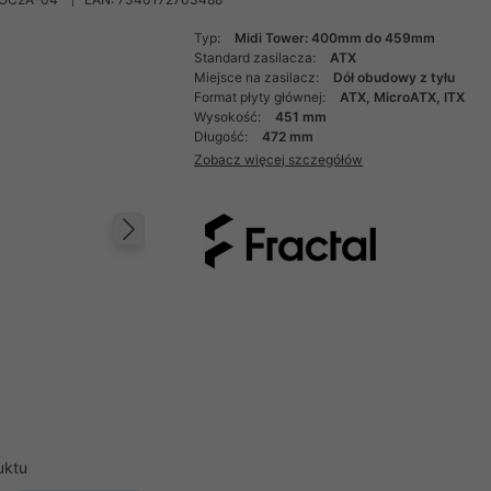
Typ:
Midi Tower: 400mm do 459mm
Standard zasilacza:
ATX
Miejsce na zasilacz:
Dół obudowy z tyłu
Format płyty głównej:
ATX, MicroATX, ITX
Wysokość:
451 mm
Długość:
472 mm
Zobacz więcej szczegółów
Następny
uktu