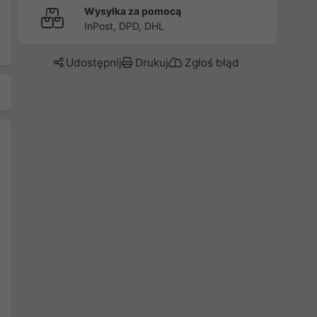
Wysyłka za pomocą
InPost, DPD, DHL
Udostępnij
Drukuj
Zgłoś błąd