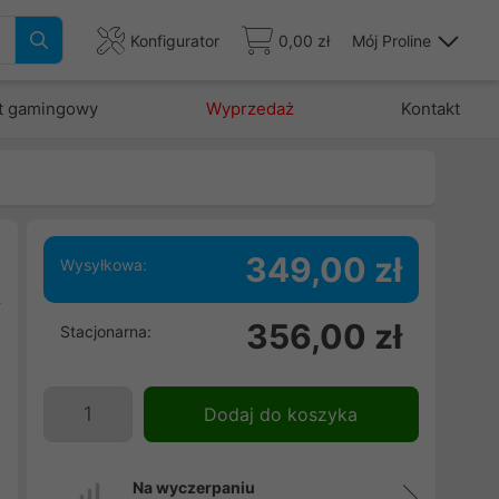
Konfigurator
0,00 zł
Mój Proline
t gamingowy
Wyprzedaż
Kontakt
349,00 zł
Wysyłkowa:
y
356,00 zł
Stacjonarna:
a
e
i
Dodaj do koszyka
i
Na wyczerpaniu