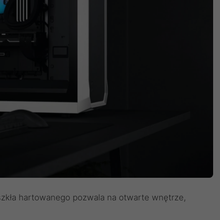
zkła hartowanego pozwala na otwarte wnętrze,