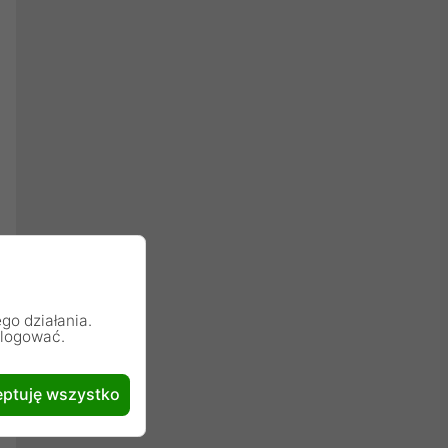
go działania.
alogować.
ptuję wszystko