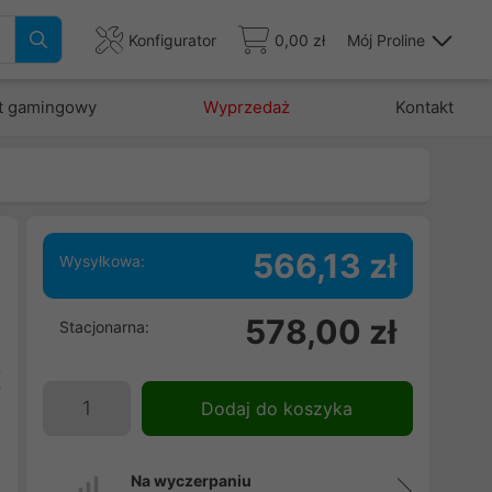
Konfigurator
0,00 zł
Mój Proline
t gamingowy
Wyprzedaż
Kontakt
566,13 zł
Wysyłkowa:
.
578,00 zł
Stacjonarna:
z
ą
y
Dodaj do koszyka
a
a
Na wyczerpaniu