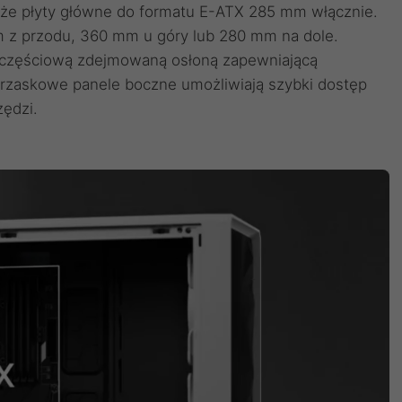
uże płyty główne do formatu E-ATX 285 mm włącznie.
 z przodu, 360 mm u góry lub 280 mm na dole.
uczęściową zdejmowaną osłoną zapewniającą
trzaskowe panele boczne umożliwiają szybki dostęp
zędzi.