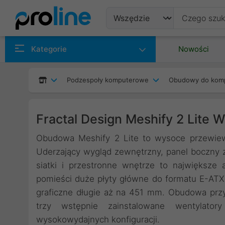
Produkty
Kategorie
Nowości
Producenci
Podzespoły komputerowe
Obudowy do kom
Kategorie
Fractal Design Meshify 2 Lite 
Obudowa Meshify 2 Lite to wysoce przewiewn
Uderzający wygląd zewnętrzny, panel boczny 
siatki i przestronne wnętrze to największe a
pomieści duże płyty główne do formatu E-ATX
graficzne długie aż na 451 mm. Obudowa prz
trzy wstępnie zainstalowane wentylato
wysokowydajnych konfiguracji.