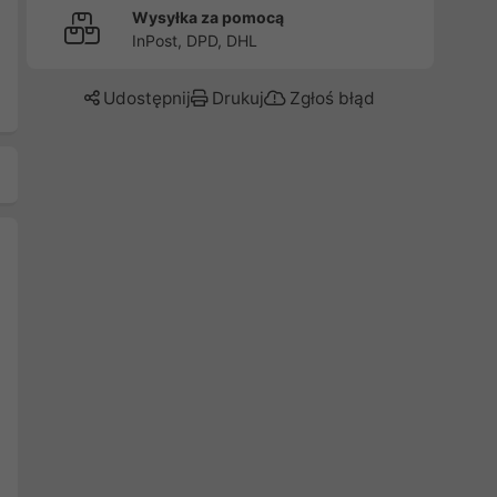
Wysyłka za pomocą
InPost, DPD, DHL
Udostępnij
Drukuj
Zgłoś błąd