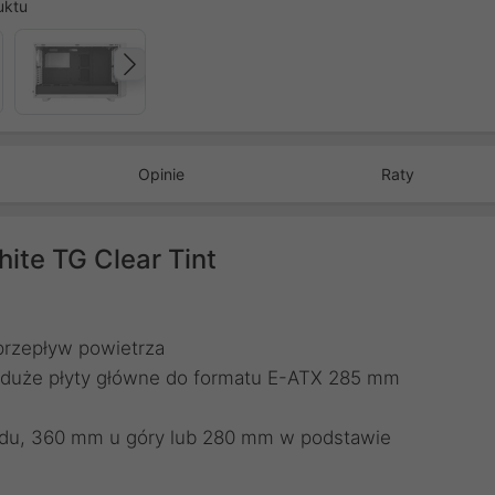
uktu
Następny
Opinie
Raty
hite TG Clear Tint
 przepływ powietrza
i duże płyty główne do formatu E-ATX 285 mm
odu, 360 mm u góry lub 280 mm w podstawie