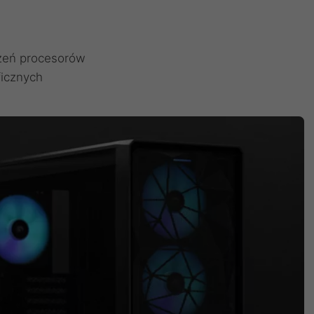
zeń procesorów
ficznych