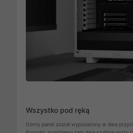
Wszystko pod ręką
Górny panel został wyposażony w dwa przycis
Ponadto znajdziemy tam dwa szybkie porty US