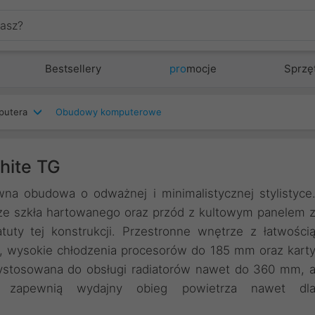
Bestsellery
pro
mocje
Sprzę
putera
Obudowy komputerowe
White TG
a obudowa o odważnej i minimalistycznej stylistyce
ze szkła hartowanego oraz przód z kultowym panelem 
tuty tej konstrukcji. Przestronne wnętrze z łatwości
, wysokie chłodzenia procesorów do 185 mm oraz kart
ystosowana do obsługi radiatorów nawet do 360 mm, 
ry zapewnią wydajny obieg powietrza nawet dl