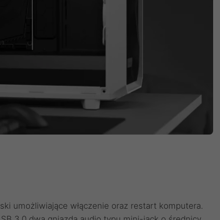
ki umożliwiające włączenie oraz restart komputera.
B 3.0 dwa gniazda audio typu mini-jack o średnicy