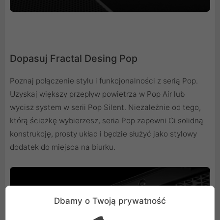
Dopasuj Fractal Desing Pop
Poznaj połączenie stylu i funkcjonalności z serią Pop.
Uzyskaj większy przepływ powietrza w Pop Air lub
wycisz system w serii Pop Silent. Niezależnie od tego,
którą ścieżkę wybierzesz, seria Pop zapewni Ci solidną
konstrukcję, prosty układ i będzie służyć jako stylowy
dodatek do miejsca na biurku.
Dbamy o Twoją prywatność