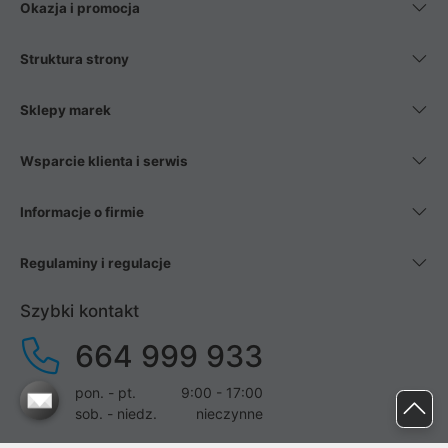
Okazja i promocja
Struktura strony
Sklepy marek
Wsparcie klienta i serwis
Informacje o firmie
Regulaminy i regulacje
Szybki kontakt
664 999 933
pon. - pt.
9:00 - 17:00
sob. - niedz.
nieczynne