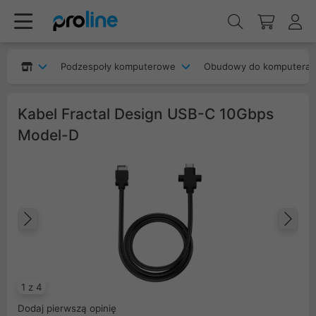
Podzespoły komputerowe
Obudowy do komputera
Kabel Fractal Design USB-C 10Gbps
Model-D
Poprzedni
Na
1 z 4
Dodaj pierwszą opinię