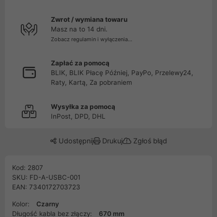
Zwrot / wymiana towaru
Masz na to 14 dni.
Zobacz regulamin i wyłączenia...
Zapłać za pomocą
BLIK, BLIK Płacę Później, PayPo, Przelewy24,
Raty, Kartą, Za pobraniem
Wysyłka za pomocą
InPost, DPD, DHL
Udostępnij
Drukuj
Zgłoś błąd
Kod: 2807
SKU: FD-A-USBC-001
EAN: 7340172703723
Kolor:
Czarny
Długość kabla bez złączy:
670 mm