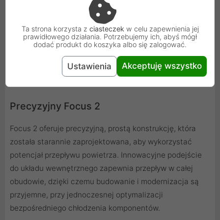
Ta strona korzysta z
ciasteczek
w celu zapewnienia jej
prawidłowego działania. Potrzebujemy ich, abyś mógł
dodać produkt do koszyka albo się zalogować.
Akceptuję wszystko
Ustawienia
Precyzyjny Focus 2
Focus 2 oferuje precyzyjną, prostą konstrukcję, która
została starannie zaprojektowana, aby wykorzystać
potencjał przepływu powietrza. Innowacyjne podejście
do układu wewnętrznego zapewnia przepływ w całej
obudowie, dzięki czemu budowanie i modernizacja są
przyjemne, przy jednoczesnej optymalizacji
bezpośredniego chłodzenia komponentów.