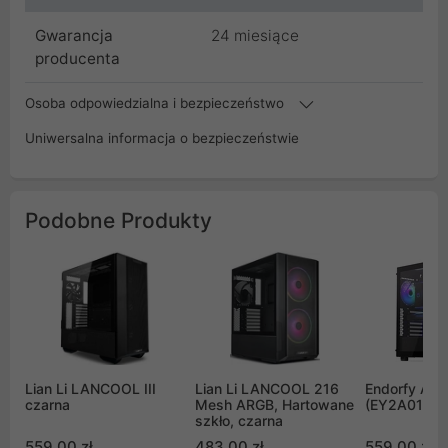
Gwarancja
24 miesiące
producenta
Osoba odpowiedzialna i bezpieczeństwo
Uniwersalna informacja o bezpieczeństwie
Podobne Produkty
Lian Li LANCOOL III
Lian Li LANCOOL 216
Endorfy AR
czarna
Mesh ARGB, Hartowane
(EY2A013)
szkło, czarna
559,00 zł
483,00 zł
559,00 zł