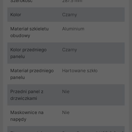
Szerokość
287.5 mm
Kolor
Czarny
Materiał szkieletu
Aluminium
obudowy
Kolor przedniego
Czarny
panelu
Materiał przedniego
Hartowane szkło
panelu
Przedni panel z
Nie
drzwiczkami
Maskownice na
Nie
napędy