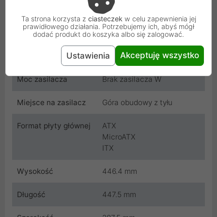
Ta strona korzysta z
ciasteczek
w celu zapewnienia jej
Typ
Midi Tower: 400mm do
prawidłowego działania. Potrzebujemy ich, abyś mógł
459mm
dodać produkt do koszyka albo się zalogować.
Akceptuję wszystko
Ustawienia
Standard zasilacza
ATX
Moc zasilacza
Brak zasilacza W
Miejsce na zasilacz
Góra obudowy z tyłu
Format płyty głównej
ATX
MicroATX
ITX
Wysokość
446.4 mm
Długość
447.5 mm