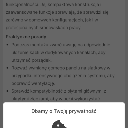
funkcjonalności. Jej kompaktowa konstrukcja i
zaawansowane funkcje sprawiają, że sprawdzi się
zarówno w domowych konfiguracjach, jak i w
profesjonalnych środowiskach pracy.
Praktyczne porady
Podczas montażu zwróć uwagę na odpowiednie
ułożenie kabli w dedykowanych kanałach, aby
utrzymać porządek.
Rozważ wymianę górnego panelu na siatkowy w
przypadku intensywnego obciążenia systemu, aby
poprawić wentylację.
Sprawdź kompatybilność z płytami głównymi z
ukrytymi złączami, aby w pełni wykorzystać
możliwości obudowy.
Dbamy o Twoją prywatność
Cechy produktu