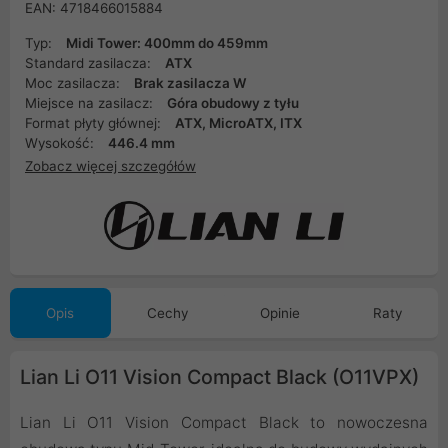
EAN: 4718466015884
Typ:
Midi Tower: 400mm do 459mm
Standard zasilacza:
ATX
Moc zasilacza:
Brak zasilacza W
Miejsce na zasilacz:
Góra obudowy z tyłu
Format płyty głównej:
ATX, MicroATX, ITX
Wysokość:
446.4 mm
Zobacz więcej szczegółów
Opis
Cechy
Opinie
Raty
Lian Li O11 Vision Compact Black (O11VPX)
Lian Li O11 Vision Compact Black to nowoczesna