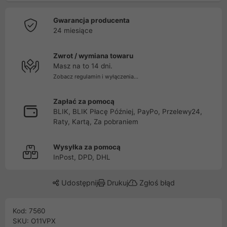
Gwarancja producenta
24 miesiące
Zwrot / wymiana towaru
Masz na to 14 dni.
Zobacz regulamin i wyłączenia...
Zapłać za pomocą
BLIK, BLIK Płacę Później, PayPo, Przelewy24,
Raty, Kartą, Za pobraniem
Wysyłka za pomocą
InPost, DPD, DHL
Udostępnij
Drukuj
Zgłoś błąd
Kod: 7560
SKU: O11VPX