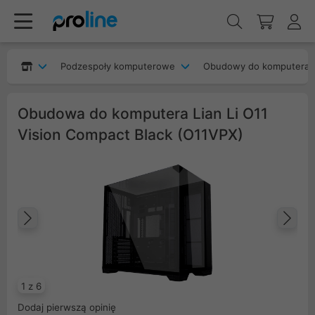
Podzespoły komputerowe
Obudowy do komputera
Obudowa do komputera Lian Li O11
Vision Compact Black (O11VPX)
Poprzedni
Na
1 z 6
Dodaj pierwszą opinię