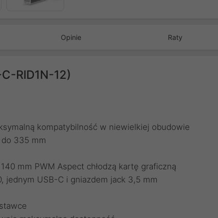
Opinie
Raty
D-C-RID1N-12)
symalną kompatybilność w niewielkiej obudowie
ch do 335 mm
y 140 mm PWM Aspect chłodzą kartę graficzną
0, jednym USB-C i gniazdem jack 3,5 mm
dstawce