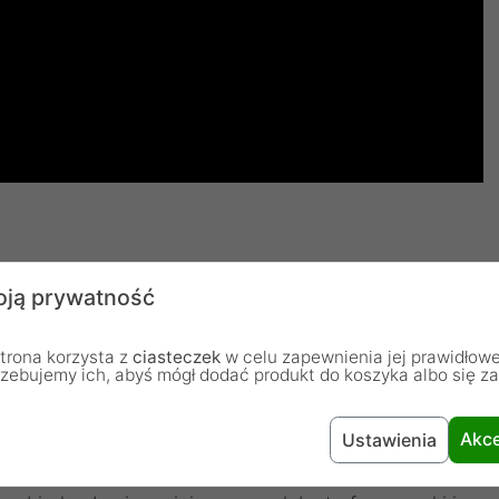
ony projekt
ją prywatność
paktowa obudowa mini-ITX o pojemności 12,6 litra z
trona korzysta z
ciasteczek
w celu zapewnienia jej prawidłowe
rzebujemy ich, abyś mógł dodać produkt do koszyka albo się z
ływu powietrza dzięki dużym wlotom powietrza.
aby zmaksymalizować możliwości przy jednoczesnej
Akce
Ustawienia
elka obudowa idealnie wpasowuje się w przestrzeń
wym rozmiarom i eleganckiemu wzornictwu, Fractal