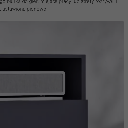
biurka do gier, miejsca pracy lub strefy rozrywki i
st ustawiona pionowo.