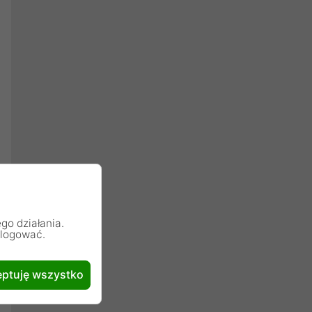
go działania.
alogować.
ptuję wszystko