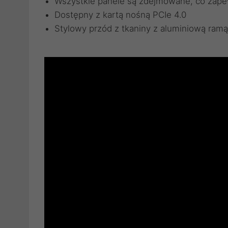
Wszystkie panele są zdejmowane, co zap
Dostępny z kartą nośną PCIe 4.0
Stylowy przód z tkaniny z aluminiową ram