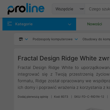
Produkty
Kategorie
Nowości
Producenci
Podzespoły komputerowe
Obudowy do kom
Kategorie
Fractal Design Ridge White zwr
Fractal Design Ridge White to uporządkowan
integrować się z Twoją przestrzenią życio
formatu, Ridge został opracowany we współpracy
ich domy i poprawić wrażenia z korzystania z
Dodaj pierwszą opinię
Kod: 6073
SKU: FD-C-RID1N-12