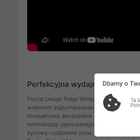
Perfekcyjna wydajność i wyważ
Dbamy o Two
Fractal Design Ridge White to niezwykle kom
Ta s
Pot
wnętrzem zoptymalizowanym pod kątem przep
Kompaktowa, skrupulatnie zaprojektowana, 
minimalizacji zajmowanego miejsca, ta niewi
życiową i codzienne życie. Dzięki kompakto