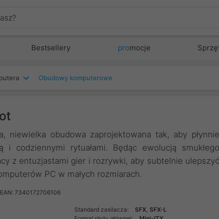
Bestsellery
pro
mocje
Sprzę
putera
Obudowy komputerowe
ot
a, niewielka obudowa zaprojektowana tak, aby płynni
wą i codziennymi rytuałami. Będąc ewolucją smukłeg
 z entuzjastami gier i rozrywki, aby subtelnie ulepszy
 komputerów PC w małych rozmiarach.
EAN: 7340172706106
Standard zasilacza:
SFX, SFX-L
Format płyty głównej:
Mini-ITX