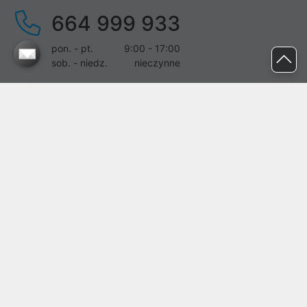
664 999 933
pon. - pt.
9:00 - 17:00
sob. - niedz.
nieczynne
pomoc@proline.pl
Dołącz do nas
Zgłoś błąd na stronie
Proline SA z siedzibą w Mirkowie (55-095), przy ul. Brzozowej 5,
wpisana do rejestru przedsiębiorców Krajowego Rejestru Sądowego
przez Sąd Rejonowy dla Wrocławia-Fabrycznej we Wrocławiu, VI
Wydział Gospodarczy Krajowego Rejestru Sądowego pod nr KRS:
0000282071, NIP: 8951898022, REGON: 020482041, BDO:
000437899. Kapitał zakładowy Spółki wynosi 500000,00 zł i został
on opłacony w całości.
© proline 1996 - 2026. Wszelkie prawa zastrzeżone.