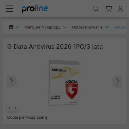
Komputery i laptopy
Oprogramowanie
Antywir
G Data Antivirus 2026 1PC/3 lata
Poprzedni
Na
1 z 1
Dodaj pierwszą opinię