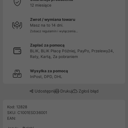
12 miesiące
Zwrot / wymiana towaru
Masz na to 14 dni.
Zobacz regulamin i wyłączenia...
Zapłać za pomocą
BLIK, BLIK Płacę Później, PayPo, Przelewy24,
Raty, Kartą, Za pobraniem
Wysyłka za pomocą
InPost, DPD, DHL
Udostępnij
Drukuj
Zgłoś błąd
Kod: 12828
SKU: C1001ESD36001
EAN: